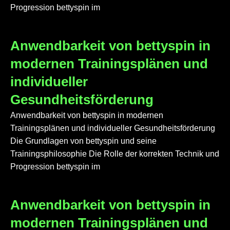
Progression bettyspin im
Anwendbarkeit von bettyspin in
modernen Trainingsplänen und
individueller
Gesundheitsförderung
Anwendbarkeit von bettyspin in modernen
Trainingsplänen und individueller Gesundheitsförderung
Die Grundlagen von bettyspin und seine
Trainingsphilosophie Die Rolle der korrekten Technik und
Progression bettyspin im
Anwendbarkeit von bettyspin in
modernen Trainingsplänen und