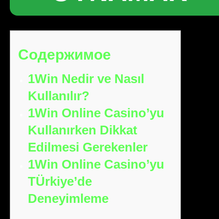
Содержимое
1Win Nedir ve Nasıl
Kullanılır?
1Win Online Casino’yu
Kullanırken Dikkat
Edilmesi Gerekenler
1Win Online Casino’yu
TÜrkiye’de
Deneyimleme