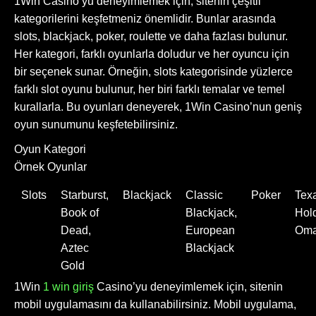
1Win Casino’yu deneyimlemek için, sitenin çeşitli
kategorilerini keşfetmeniz önemlidir. Bunlar arasında
slots, blackjack, poker, roulette ve daha fazlası bulunur.
Her kategori, farklı oyunlarla doludur ve her oyuncu için
bir seçenek sunar. Örneğin, slots kategorisinde yüzlerce
farklı slot oyunu bulunur, her biri farklı temalar ve temel
kurallarla. Bu oyunları deneyerek, 1Win Casino’nun geniş
oyun sunumunu keşfetebilirsiniz.
Oyun Kategori
Örnek Oyunlar
Slots
Starburst,
Blackjack
Classic
Poker
Tex
Book of
Blackjack,
Hol
Dead,
European
Om
Aztec
Blackjack
Gold
1Win
1 win giriş
Casino’yu deneyimlemek için, sitenin
mobil uygulamasını da kullanabilirsiniz. Mobil uygulama,