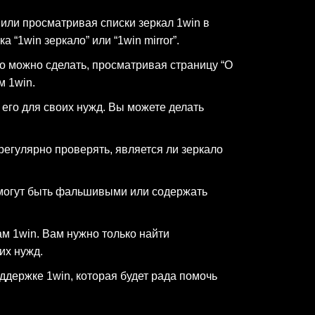
, или просматривая списки зеркал 1win в
 “1win зеркало” или “1win mirror”.
то можно сделать, просматривая страницу “О
м 1win.
 его для своих нужд. Вы можете делать
регулярно проверять, является ли зеркало
а могут быть фальшивыми или содержать
ам 1win. Вам нужно только найти
их нужд.
ддержке 1win, которая будет рада помочь