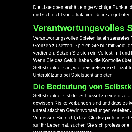
Die Liste oben enthält einige wichtige Punkte, d
und sich nicht von attraktiven Bonusangeboten
Verantwortungsvolles S
Verantwortungsvolles Spielen ist ein zentrales
Grenzen zu setzen. Spielen Sie nur mit Geld, da
verdienen. Setzen Sie sich ein Verlustlimit un
Wenn Sie das Gefühl haben, die Kontrolle über I
Selbstkontrolle an, wie beispielsweise Einzahlu
Unterstützung bei Spielsucht anbieten.
Die Bedeutung von Selbstko
Selbstkontrolle ist der Schlüssel zu einem vera
gewissen Risiko verbunden sind und dass es kei
unrealistischen Gewinnvorstellungen verleiten.
Vergessen Sie nicht, dass Glücksspiele in erst
auf Ihr Leben hat, suchen Sie sich professionell