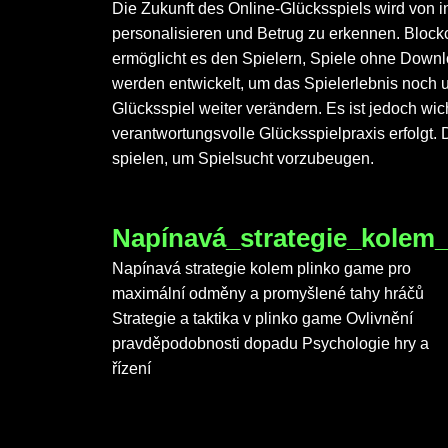
Die Zukunft des Online-Glücksspiels wird von in
personalisieren und Betrug zu erkennen. Blockc
ermöglicht es den Spielern, Spiele ohne Downlo
werden entwickelt, um das Spielerlebnis noch u
Glücksspiel weiter verändern. Es ist jedoch wic
verantwortungsvolle Glücksspielpraxis erfolgt.
spielen, um Spielsucht vorzubeugen.
Napínavá_strategie_kole
Napínavá strategie kolem plinko game pro
maximální odměny a promyšlené tahy hráčů
Strategie a taktika v plinko game Ovlivnění
pravděpodobnosti dopadu Psychologie hry a
řízení