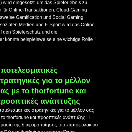
) wird eingesetzt, um das Spielerlebnis zu
rm für Online-Transaktionen. Cloud-Gaming
elsweise Gamification und Social Gaming,
n sozialen Medien und E-Sport wird das Online-
uf den Spielerschutz und die
er könnte beispielsweise eine wichtige Rolle
ny_a_promyšlené_ta
ποτελεσματικές
τρατηγικές για το μέλλον
ας με το thorfortune και
ροοπτικές ανάπτυξης
οτελεσματικές στρατηγικές για το μέλλον σας
 το thorfortune και προοπτικές ανάπτυξης Η
μασία της διαφοροποίησης του χαρτοφυλακίου