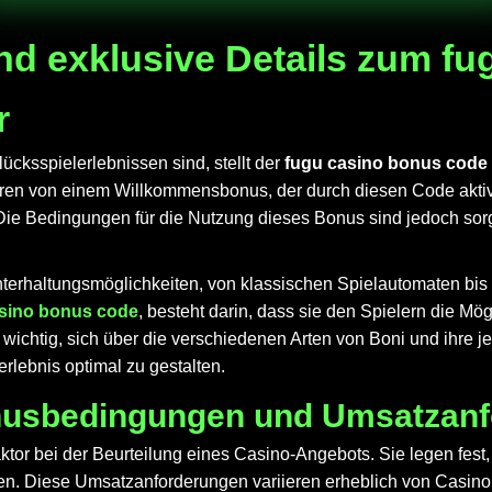
nd exklusive Details zum f
r
ücksspielerlebnissen sind, stellt der
fugu casino bonus code
eren von einem Willkommensbonus, der durch diesen Code aktivi
ie Bedingungen für die Nutzung dieses Bonus sind jedoch sorg
nterhaltungsmöglichkeiten, von klassischen Spielautomaten bis h
sino bonus code
, besteht darin, dass sie den Spielern die Mö
ch wichtig, sich über die verschiedenen Arten von Boni und ihre
rlebnis optimal zu gestalten.
nusbedingungen und Umsatzan
or bei der Beurteilung eines Casino-Angebots. Sie legen fest
 Diese Umsatzanforderungen variieren erheblich von Casino zu