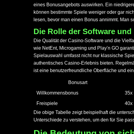
eines Bonusangebots auswirken. Ein niedrigere
können bestimmte Spiele weniger oder gar nich
lesen, bevor man einen Bonus annimmt. Man sol
Die Rolle der Software und
Die Qualität der Casino-Software und die Vielf
wie NetEnt, Microgaming und Play'n GO garantie
Spielauswahl umfasst nicht nur klassische Spie
authentisches Casino-Erlebnis bieten. Regelmä
ist eine benutzerfreundliche Oberfläche und ei
Bonusart
Willkommensbonus
35x
Freispiele
40x
Die obige Tabelle zeigt beispielhaft die unter
Unterschiede zu verstehen, um den für Sie pa
Die Bedeutung von si