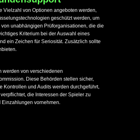
ne Vielzahl von Optionen angeboten werden,
lüsselungstechnologien geschützt werden, um
el von unabhängigen Prüforganisationen, die die
ichtiges Kriterium bei der Auswahl eines
 ein Zeichen für Seriosität. Zusätzlich sollte
nbieten.
zen werden von verschiedenen
ommission. Diese Behörden stellen sicher,
e Kontrollen und Audits werden durchgeführt,
erpflichtet, die Interessen der Spieler zu
 und Einzahlungen vornehmen.