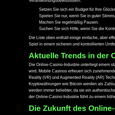
Verantwortungsbewusstsein.
Setzen Sie sich ein Budget für Ihre Glücks
Spielen Sie nur, wenn Sie in guter Stimm
Machen Sie regelmäßig Pausen.
Suchen Sie sich Hilfe, wenn Sie die Kontro
Die Liste oben enthält einige einfache, aber ef
Spiel in einem sicheren und kontrollierten Umfe
Aktuelle Trends in der 
Die Online-Casino-Industrie unterliegt einem 
wird. Mobile Casinos erfreuen sich zunehmender 
Reality (VR) und Augmented Reality (AR) Tech
Kryptowährungen wie Bitcoin werden als Zahlung
werden immer beliebter, da sie ein authentis
der Online-Casino-Industrie führt zu einem hö
Die Zukunft des Online