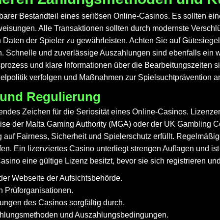
arer Bestandteil eines seriösen Online-Casinos. Es sollten ei
weisungen. Alle Transaktionen sollten durch modernste Versch
en Daten der Spieler zu gewährleisten. Achten Sie auf Gütesieg
. Schnelle und zuverlässige Auszahlungen sind ebenfalls ein w
ozess und klare Informationen über die Bearbeitungszeiten sind
elpolitik verfolgen und Maßnahmen zur Spielsuchtprävention a
 und Regulierung
idendes Zeichen für die Seriosität eines Online-Casinos. Lizen
eise der Malta Gaming Authority (MGA) oder der UK Gambling C
uf Fairness, Sicherheit und Spielerschutz erfüllt. Regelmäßig
. Ein lizenziertes Casino unterliegt strengen Auflagen und ist v
asino eine gültige Lizenz besitzt, bevor sie sich registrieren
 der Webseite der Aufsichtsbehörde.
 Prüforganisationen.
ngen des Casinos sorgfältig durch.
 Zahlungsmethoden und Auszahlungsbedingungen.