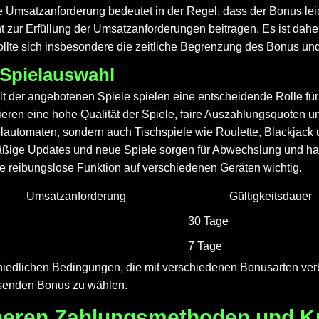
 Umsatzanforderung bedeutet in der Regel, dass der Bonus leic
t zur Erfüllung der Umsatzanforderungen beitragen. Es ist dah
lte sich insbesondere die zeitliche Begrenzung des Bonus und
 Spielauswahl
alt der angebotenen Spiele spielen eine entscheidende Rolle fü
ren eine hohe Qualität der Spiele, faire Auszahlungsquoten un
lautomaten, sondern auch Tischspiele wie Roulette, Blackjack 
ßige Updates und neue Spiele sorgen für Abwechslung und halt
ne reibungslose Funktion auf verschiedenen Geräten wichtig.
Umsatzanforderung
Gültigkeitsdauer
30 Tage
7 Tage
schiedlichen Bedingungen, die mit verschiedenen Bonusarten ver
ssenden Bonus zu wählen.
cheren Zahlungsmethoden und 