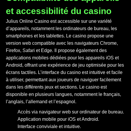
et accessibilité du casino
Julius Online Casino est accessible sur une variété
d’appareils, notamment les ordinateurs de bureau, les
smartphones et les tablettes. Le casino propose une
version web compatible avec les navigateurs Chrome,
Firefox, Safari et Edge. Il propose également des
applications mobiles dédiées pour les appareils iOS et
Android, offrant une expérience de jeu optimisée pour les
écrans tactiles. L’interface du casino est intuitive et facile
à utiliser, permettant aux joueurs de naviguer facilement
dans les différents jeux et sections. Le casino est
disponible en plusieurs langues, notamment le français,
l’anglais, l’allemand et l’espagnol.
Accès via navigateur web sur ordinateur de bureau.
Application mobile pour iOS et Android.
Interface conviviale et intuitive.