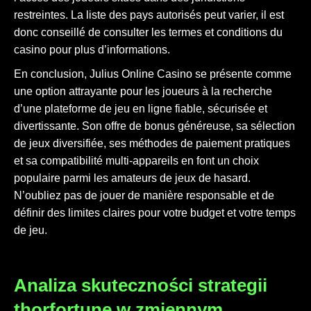
restreintes. La liste des pays autorisés peut varier, il est
donc conseillé de consulter les termes et conditions du
casino pour plus d’informations.
En conclusion, Julius Online Casino se présente comme
une option attrayante pour les joueurs à la recherche
d’une plateforme de jeu en ligne fiable, sécurisée et
divertissante. Son offre de bonus généreuse, sa sélection
de jeux diversifiée, ses méthodes de paiement pratiques
et sa compatibilité multi-appareils en font un choix
populaire parmi les amateurs de jeux de hasard.
N’oubliez pas de jouer de manière responsable et de
définir des limites claires pour votre budget et votre temps
de jeu.
Analiza skuteczności strategii
thorfortune w zmiennym