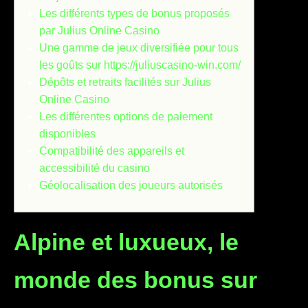
Les différents types de bonus proposés
par Julius Online Casino
Une gamme de jeux diversifiée pour tous
les goûts sur https://juliuscasino-win.com/
Dépôts et retraits facilités sur Julius
Online Casino
Les différentes options de paiement
disponibles
Compatibilité des appareils et
accessibilité du casino
Géolocalisation des joueurs autorisés
Alpine et luxueux, le
monde des bonus sur