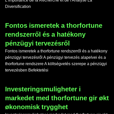
L'Importance de la Recherche et de l'Analyse La
Diversification
Fontos ismeretek a thorfortune
rendszerről és a hatékony
pénzügyi tervezésről
Fontos ismeretek a thorfortune rendszerről és a hatékony
pénzügyi tervezésről A pénzügyi tervezés alapelvei és a
thorfortune rendszere A költségvetés szerepe a pénzügyi
tervezésben Befektetési
Investeringsmuligheter i
markedet med thorfortune gir økt
økonomisk trygghet