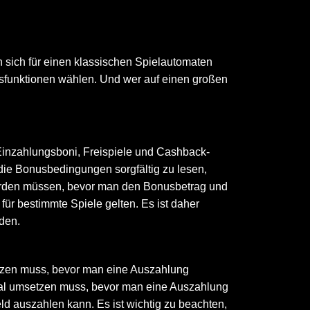
 sich für einen klassischen Spielautomaten
sfunktionen wählen. Und wer auf einen großen
Einzahlungsboni, Freispiele und Cashback-
die Bonusbedingungen sorgfältig zu lesen,
werden müssen, bevor man den Bonusbetrag und
für bestimmte Spiele gelten. Es ist daher
den.
tzen muss, bevor man eine Auszahlung
al umsetzen muss, bevor man eine Auszahlung
 auszahlen kann. Es ist wichtig zu beachten,