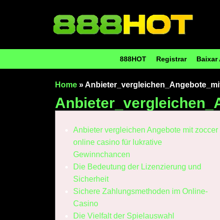
888HOT
Registrar
Baixar 
Home
»
Anbieter_vergleichen_Angebote_mi
Anbieter_vergleichen_
Anbieter vergleichen Angebote mit zoccer
online casino für lukrative
Gewinnchancen
Die Bedeutung der Lizenzierung und
Sicherheit
Sichere Zahlungsmethoden im Online-
Casino
Die Vielfalt der Spielauswahl