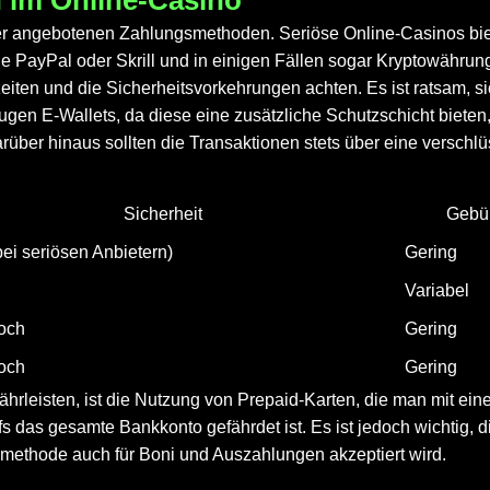
 im Online-Casino
 der angebotenen Zahlungsmethoden. Seriöse Online-Casinos bie
e PayPal oder Skrill und in einigen Fällen sogar Kryptowähru
eiten und die Sicherheitsvorkehrungen achten. Es ist ratsam, s
rzugen E-Wallets, da diese eine zusätzliche Schutzschicht biete
rüber hinaus sollten die Transaktionen stets über eine versch
Sicherheit
Gebü
ei seriösen Anbietern)
Gering
Variabel
och
Gering
och
Gering
währleisten, ist die Nutzung von Prepaid-Karten, die man mit e
fs das gesamte Bankkonto gefährdet ist. Es ist jedoch wichtig, 
methode auch für Boni und Auszahlungen akzeptiert wird.