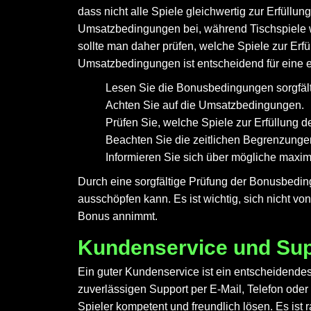
dass nicht alle Spiele gleichwertig zur Erfüll
Umsatzbedingungen bei, während Tischspiele w
sollte man daher prüfen, welche Spiele zur Erf
Umsatzbedingungen ist entscheidend für eine e
Lesen Sie die Bonusbedingungen sorgfält
Achten Sie auf die Umsatzbedingungen.
Prüfen Sie, welche Spiele zur Erfüllung
Beachten Sie die zeitlichen Begrenzunge
Informieren Sie sich über mögliche maxi
Durch eine sorgfältige Prüfung der Bonusbedi
ausschöpfen kann. Es ist wichtig, sich nicht 
Bonus annimmt.
Kundenservice und Sup
Ein guter Kundenservice ist ein entscheidende
zuverlässigen Support per E-Mail, Telefon oder
Spieler kompetent und freundlich lösen. Es ist