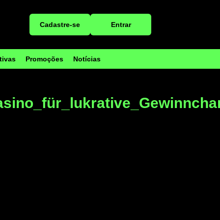
Cadastre-se
Entrar
tivas
Promoções
Notícias
asino_für_lukrative_Gewinncha