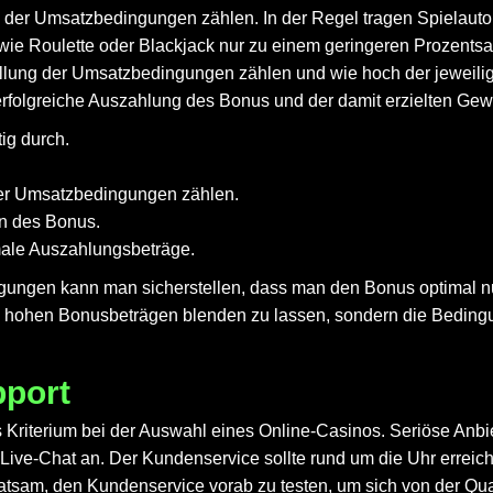
ung der Umsatzbedingungen zählen. In der Regel tragen Spielaut
ie Roulette oder Blackjack nur zu einem geringeren Prozents
üllung der Umsatzbedingungen zählen und wie hoch der jeweilige
rfolgreiche Auszahlung des Bonus und der damit erzielten Gew
ig durch.
 der Umsatzbedingungen zählen.
n des Bonus.
male Auszahlungsbeträge.
ngungen kann man sicherstellen, dass man den Bonus optimal n
von hohen Bonusbeträgen blenden zu lassen, sondern die Bedin
port
s Kriterium bei der Auswahl eines Online-Casinos. Seriöse Anbi
 Live-Chat an. Der Kundenservice sollte rund um die Uhr errei
 ratsam, den Kundenservice vorab zu testen, um sich von der Qu