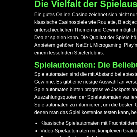
Die Vielfalt der Spielau
Ein gutes Online-Casino zeichnet sich nicht nu
klassische Casinospiele wie Roulette, Blackja
unterschiedlichen Themen und Gewinnmöglichke
Dealer spielen kann. Die Qualität der Spiele 
Anbietern gehören NetEnt, Microgaming, Play'n
einem fesselnden Spielerlebnis.
Spielautomaten: Die Belieb
Spielautomaten sind die mit Abstand beliebtes
Gewinne. Es gibt eine riesige Auswahl an ver
Spielautomaten bieten progressive Jackpots an,
Auszahlungsquoten der Spielautomaten variieren
Spielautomaten zu informieren, um die besten
denen man das Spiel kostenlos testen kann, be
Klassische Spielautomaten mit Fruchtbilder
Video-Spielautomaten mit komplexen Grafik