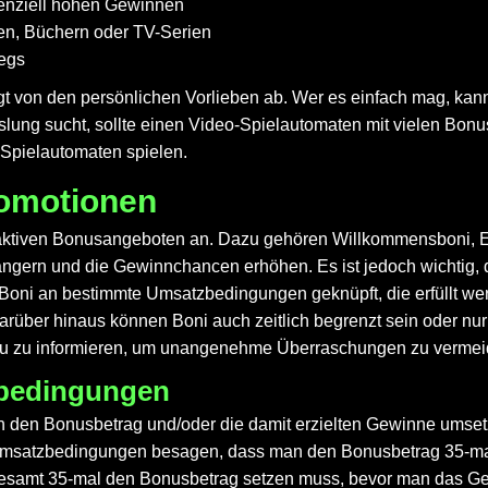
tenziell hohen Gewinnen
en, Büchern oder TV-Serien
wegs
t von den persönlichen Vorlieben ab. Wer es einfach mag, kann
ng sucht, sollte einen Video-Spielautomaten mit vielen Bonu
-Spielautomaten spielen.
omotionen
ttraktiven Bonusangeboten an. Dazu gehören Willkommensboni, 
längern und die Gewinnchancen erhöhen. Es ist jedoch wichtig, 
Boni an bestimmte Umsatzbedingungen geknüpft, die erfüllt 
rüber hinaus können Boni auch zeitlich begrenzt sein oder nur 
nau zu informieren, um unangenehme Überraschungen zu vermei
zbedingungen
n den Bonusbetrag und/oder die damit erzielten Gewinne umse
 Umsatzbedingungen besagen, dass man den Bonusbetrag 35-m
samt 35-mal den Bonusbetrag setzen muss, bevor man das Geld