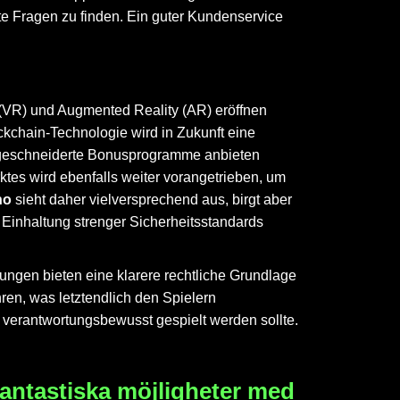
lte Fragen zu finden. Ein guter Kundenservice
 (VR) und Augmented Reality (AR) eröffnen
ckchain-Technologie wird in Zukunft eine
aßgeschneiderte Bonusprogramme anbieten
tes wird ebenfalls weiter vorangetrieben, um
no
sieht daher vielversprechend aus, birgt aber
Einhaltung strenger Sicherheitsstandards
ungen bieten eine klarere rechtliche Grundlage
ren, was letztendlich den Spielern
d verantwortungsbewusst gespielt werden sollte.
ertissements_inédits
ckas_med_chicken_road_online_och_v
antastiska möjligheter med