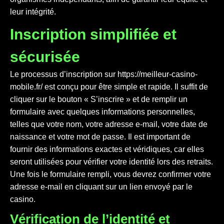
leur intégrité.
Inscription simplifiée et
sécurisée
Le processus d’inscription sur https://meilleur-casino-
mobile.fr/ est conçu pour être simple et rapide. Il suffit de
cliquer sur le bouton « S’inscrire » et de remplir un
formulaire avec quelques informations personnelles,
telles que votre nom, votre adresse e-mail, votre date de
naissance et votre mot de passe. Il est important de
fournir des informations exactes et véridiques, car elles
seront utilisées pour vérifier votre identité lors des retraits.
Une fois le formulaire rempli, vous devrez confirmer votre
adresse e-mail en cliquant sur un lien envoyé par le
casino.
Vérification de l’identité et