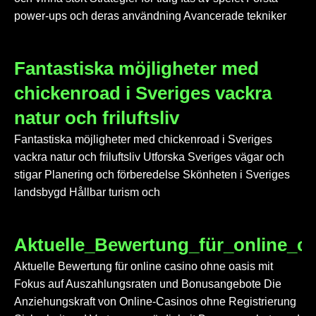
power-ups och deras användning Avancerade tekniker
Fantastiska möjligheter med
chickenroad i Sveriges vackra
natur och friluftsliv
Fantastiska möjligheter med chickenroad i Sveriges
vackra natur och friluftsliv Utforska Sveriges vägar och
stigar Planering och förberedelse Skönheten i Sveriges
landsbygd Hållbar turism och
Aktuelle_Bewertung_für_online_c
Aktuelle Bewertung für online casino ohne oasis mit
Fokus auf Auszahlungsraten und Bonusangebote Die
Anziehungskraft von Online-Casinos ohne Registrierung