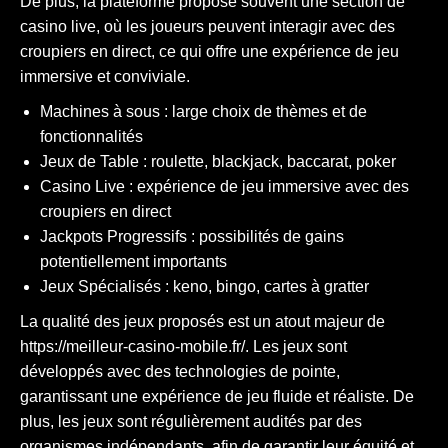
De plus, la plateforme propose souvent une section de
casino live, où les joueurs peuvent interagir avec des
croupiers en direct, ce qui offre une expérience de jeu
immersive et conviviale.
Machines à sous : large choix de thèmes et de
fonctionnalités
Jeux de Table : roulette, blackjack, baccarat, poker
Casino Live : expérience de jeu immersive avec des
croupiers en direct
Jackpots Progressifs : possibilités de gains
potentiellement importants
Jeux Spécialisés : keno, bingo, cartes à gratter
La qualité des jeux proposés est un atout majeur de
https://meilleur-casino-mobile.fr/. Les jeux sont
développés avec des technologies de pointe,
garantissant une expérience de jeu fluide et réaliste. De
plus, les jeux sont régulièrement audités par des
organismes indépendants, afin de garantir leur équité et