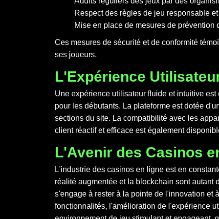
Audits réguliers des jeux par des organi
Respect des règles de jeu responsable et 
Mise en place de mesures de prévention d
Ces mesures de sécurité et de conformité témoi
ses joueurs.
L'Expérience Utilisateur
Une expérience utilisateur fluide et intuitive est
pour les débutants. La plateforme est dotée d'une
sections du site. La compatibilité avec les appa
client réactif et efficace est également dispon
L'Avenir des Casinos en
L'industrie des casinos en ligne est en constant
réalité augmentée et la blockchain sont autant d
s'engage à rester à la pointe de l'innovation et
fonctionnalités, l'amélioration de l'expérience u
environnement de jeu stimulant et engageant, qu