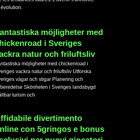
 évolution.
ertissements_inédits
ckas_med_chicken_road_online_och_v
antastiska möjligheter med
hickenroad i Sveriges
ackra natur och friluftsliv
ntastiska möjligheter med chickenroad i
eriges vackra natur och friluftsliv Utforska
eriges vägar och stigar Planering och
rberedelse Skönheten i Sveriges landsbygd
llbar turism och
_auf_Auszahlungsraten
ffidabile divertimento
nline con 5gringos e bonus