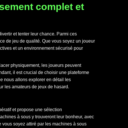
ssement complet et
vertir et tenter leur chance. Parmi ces
e de jeu de qualité. Que vous soyez un joueur
ctives et un environnement sécurisé pour
éplacer physiquement, les joueurs peuvent
dant, il est crucial de choisir une plateforme
e nous allons explorer en détail les
pour les amateurs de jeux de hasard.
mpératif et propose une sélection
achines à sous y trouveront leur bonheur, avec
ue vous soyez attiré par les machines à sous