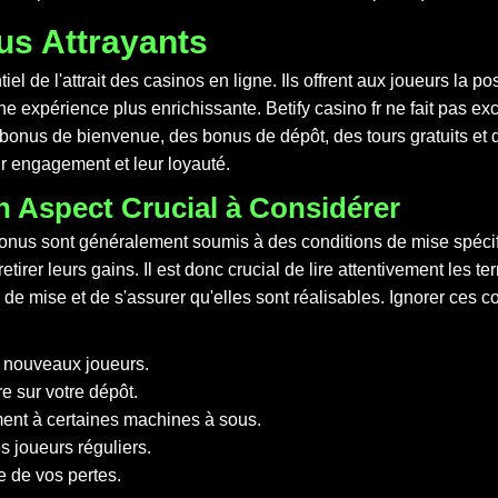
us Attrayants
l de l'attrait des casinos en ligne. Ils offrent aux joueurs la p
une expérience plus enrichissante. Betify casino fr ne fait pas e
s bonus de bienvenue, des bonus de dépôt, des tours gratuits et 
r engagement et leur loyauté.
n Aspect Crucial à Considérer
 bonus sont généralement soumis à des conditions de mise spéci
etirer leurs gains. Il est donc crucial de lire attentivement les
e mise et de s'assurer qu'elles sont réalisables. Ignorer ces con
s nouveaux joueurs.
 sur votre dépôt.
ement à certaines machines à sous.
 joueurs réguliers.
 de vos pertes.