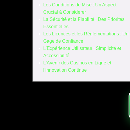
Les Conditions de Mise : Un Aspect
Crucial à Considérer
La Sécurité et la Fiabilité : Des Priorités
Essentielles
Les Licences et les Réglementations : Un
Gage de Confiance
L'Expérience Utilisateur : Simplicité et
Accessibilité
L'Avenir des Casinos en Ligne et
l'Innovation Continue