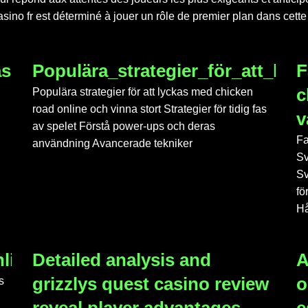
asino fr est déterminé à jouer un rôle de premier plan dans cette
sino_suisse_en_ligne_pour_des_div
Populära_strategier_för_att_ly
F
c
Populära strategier för att lyckas med chicken
road online och vinna stort Strategier för tidig fas
v
av spelet Förstå power-ups och deras
Fa
användning Avancerade tekniker
Sv
Sv
fö
Hå
nline_casino_ohne_oasis_mit_Fokus
Detailed analysis and
A
grizzlys quest casino review
o
s