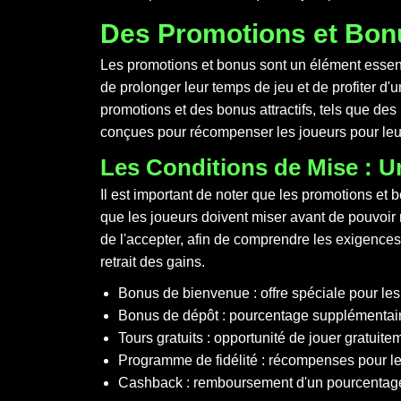
Des Promotions et Bon
Les promotions et bonus sont un élément essentie
de prolonger leur temps de jeu et de profiter d'
promotions et des bonus attractifs, tels que de
conçues pour récompenser les joueurs pour leu
Les Conditions de Mise : U
Il est important de noter que les promotions et
que les joueurs doivent miser avant de pouvoir r
de l'accepter, afin de comprendre les exigences d
retrait des gains.
Bonus de bienvenue : offre spéciale pour le
Bonus de dépôt : pourcentage supplémentaire
Tours gratuits : opportunité de jouer gratuit
Programme de fidélité : récompenses pour les
Cashback : remboursement d'un pourcentage