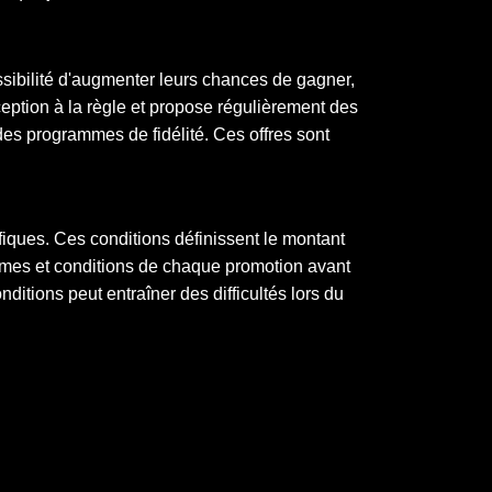
ossibilité d'augmenter leurs chances de gagner,
xception à la règle et propose régulièrement des
des programmes de fidélité. Ces offres sont
fiques. Ces conditions définissent le montant
 termes et conditions de chaque promotion avant
ditions peut entraîner des difficultés lors du