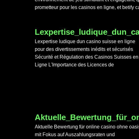
prometteur pour les casinos en ligne, et betify c
Lexpertise_ludique_dun_ca
Lexpertise ludique dun casino suisse en ligne
pour des divertissements inédits et sécurisés
Sécurité et Régulation des Casinos Suisses en
Ligne L'Importance des Licences de
Aktuelle_Bewertung_für_o
Aktuelle Bewertung für online casino ohne oasi
mit Fokus auf Auszahlungsraten und