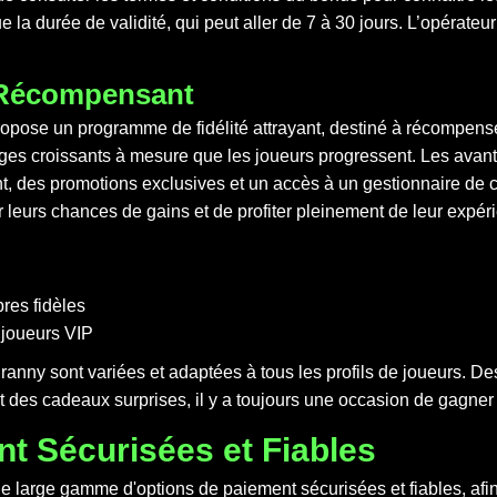
e la durée de validité, qui peut aller de 7 à 30 jours. L’opérate
 Récompensant
opose un programme de fidélité attrayant, destiné à récompens
tages croissants à mesure que les joueurs progressent. Les av
, des promotions exclusives et un accès à un gestionnaire de 
leurs chances de gains et de profiter pleinement de leur expéri
res fidèles
 joueurs VIP
anny sont variées et adaptées à tous les profils de joueurs. D
et des cadeaux surprises, il y a toujours une occasion de gagner
t Sécurisées et Fiables
 large gamme d'options de paiement sécurisées et fiables, afin d