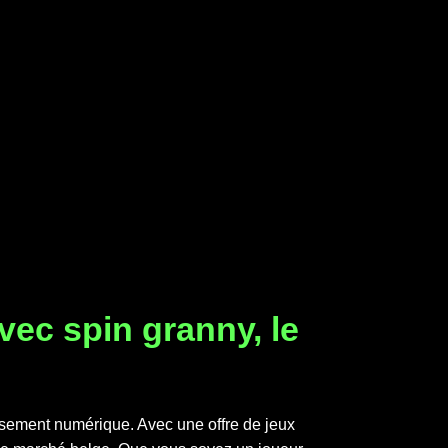
vec spin granny, le
tissement numérique. Avec une offre de jeux