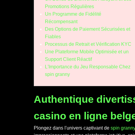
Promotions Régulières
Un Programme de Fidélité
Récompensant
Des Options de Paiement Sécurisées et
Fiables
Processus de Retrait et Vérification KYC
Une Plateforme Mobile Optimisée et un
Support Client Réactif
L'Importance du Jeu Responsable Chez
spin granny
Authentique divertis
casino en ligne belg
Plongez dans l'univers captivant de
spin grann