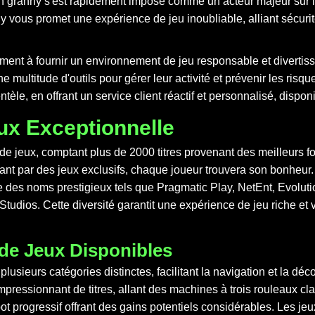
pin granny s'est rapidement imposé comme un acteur majeur sur
 vous promet une expérience de jeu inoubliable, alliant sécurit
ment à fournir un environnement de jeu responsable et divertiss
e multitude d'outils pour gérer leur activité et prévenir les risqu
tèle, en offrant un service client réactif et personnalisé, disponi
ux Exceptionnelle
de jeux, comptant plus de 2000 titres provenant des meilleurs fo
nt par des jeux exclusifs, chaque joueur trouvera son bonheur. 
ve des noms prestigieux tels que Pragmatic Play, NetEnt, Evolu
dios. Cette diversité garantit une expérience de jeu riche et va
 de Jeux Disponibles
lusieurs catégories distinctes, facilitant la navigation et la d
pressionnant de titres, allant des machines à trois rouleaux c
 progressif offrant des gains potentiels considérables. Les jeu