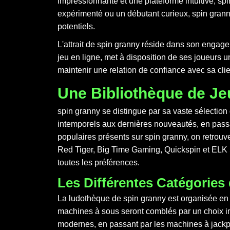
impressionnante et une plateforme intuitive, s
expérimenté ou un débutant curieux, spin granny
potentiels.
L'attrait de spin granny réside dans son engage
jeu en ligne, met à disposition de ses joueurs un
maintenir une relation de confiance avec sa clien
Une Bibliothèque de Je
spin granny se distingue par sa vaste sélection 
intemporels aux dernières nouveautés, en passa
populaires présents sur spin granny, on retrou
Red Tiger, Big Time Gaming, Quickspin et ELK Stu
toutes les préférences.
Les Différentes Catégories
La ludothèque de spin granny est organisée en p
machines à sous seront comblés par un choix im
modernes, en passant par les machines à jackpot