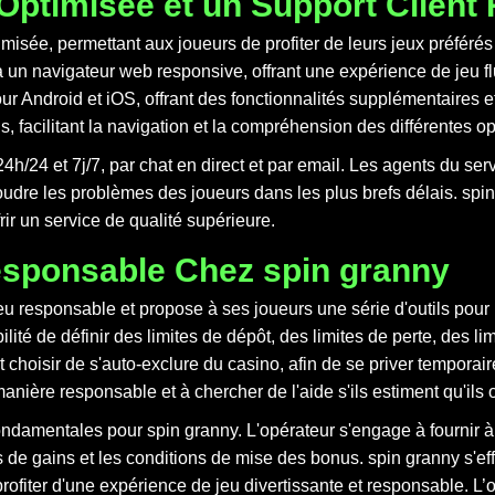
Optimisée et un Support Client 
isée, permettant aux joueurs de profiter de leurs jeux préférés 
a un navigateur web responsive, offrant une expérience de jeu fl
 Android et iOS, offrant des fonctionnalités supplémentaires et
s, facilitant la navigation et la compréhension des différentes o
4h/24 et 7j/7, par chat en direct et par email. Les agents du serv
soudre les problèmes des joueurs dans les plus brefs délais. sp
frir un service de qualité supérieure.
esponsable Chez spin granny
responsable et propose à ses joueurs une série d'outils pour les
bilité de définir des limites de dépôt, des limites de perte, des l
choisir de s'auto-exclure du casino, afin de se priver temporair
nière responsable et à chercher de l'aide s'ils estiment qu'ils 
fondamentales pour spin granny. L'opérateur s'engage à fournir à
és de gains et les conditions de mise des bonus. spin granny s'e
profiter d'une expérience de jeu divertissante et responsable. L