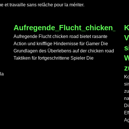
 et travaille sans relâche pour la mériter.
Aufregende_Flucht_chicken_road
K
V
Aufregende Flucht chicken road bietet rasante
Action und knifflige Hindernisse für Gamer Die
s
Grundlagen des Überlebens auf der chicken road
W
Taktiken für fortgeschrittene Spieler Die
z
la
Ko
si
zu
na
Di
Ef
Ag