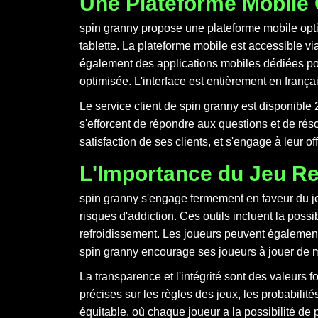
Une Plateforme Mobile 
spin granny propose une plateforme mobile optim
tablette. La plateforme mobile est accessible vi
également des applications mobiles dédiées pour
optimisée. L'interface est entièrement en françai
Le service client de spin granny est disponible 2
s'efforcent de répondre aux questions et de ré
satisfaction de ses clients, et s'engage à leur of
L'Importance du Jeu R
spin granny s'engage fermement en faveur du jeu 
risques d'addiction. Ces outils incluent la possi
refroidissement. Les joueurs peuvent également 
spin granny encourage ses joueurs à jouer de ma
La transparence et l'intégrité sont des valeurs 
précises sur les règles des jeux, les probabilit
équitable, où chaque joueur a la possibilité de 