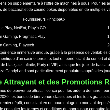
nsion supplémentaire à l'offre de machines à sous. Pour les a
, de baccarat et de casino poker, disponibles en de multiples va
Fournisseurs Principaux
ic Play, NetEnt, Play'n GO
1
on Gaming, Pragmatic Play
1
on Gaming, Playtech
2
périence immersive unique, grâce à la présence de véritables cr
hentique d'un casino terrestre, tout en bénéficiant du confort et
 de blackjack Infinite, Party et VIP, ainsi que les jeux de bacca
a CandyLand sont particulièrement populaires auprès des joue
Attrayant et des Promotions R
us de bienvenue attractif, conçu pour les aider à démarrer leu
2020, les bonus de bienvenue classiques et les tours gratuits so
remier dépôt, consistant en un pourcentage du montant déposé
l de consulter les termes et conditions du bonus pour connaître 