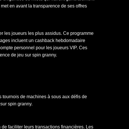
ur met en avant la transparence de ses offres
er les joueurs les plus assidus. Ce programme
antages incluent un cashback hebdomadaire
compte personnel pour les joueurs VIP. Ces
ence de jeu sur spin granny.
es tournois de machines à sous aux défis de
 sur spin granny.
e faciliter leurs transactions financières. Les