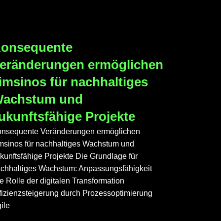
_bietet_rasante_Action_und_kniffli
onsequente
eränderungen ermöglichen
imsinos für nachhaltiges
achstum und
ukunftsfähige Projekte
nsequente Veränderungen ermöglichen
msinos für nachhaltiges Wachstum und
kunftsfähige Projekte Die Grundlage für
chhaltiges Wachstum: Anpassungsfähigkeit
e Rolle der digitalen Transformation
fizienzsteigerung durch Prozessoptimierung
ile