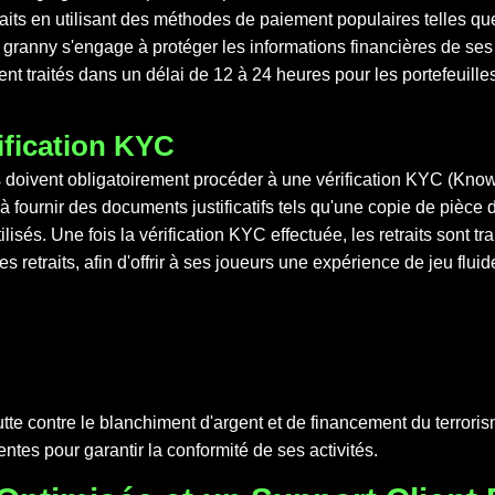
raits en utilisant des méthodes de paiement populaires telles qu
n granny s'engage à protéger les informations financières de ses
nt traités dans un délai de 12 à 24 heures pour les portefeuille
ification KYC
rs doivent obligatoirement procéder à une vérification KYC (Know
 fournir des documents justificatifs tels qu'une copie de pièce d'i
sés. Une fois la vérification KYC effectuée, les retraits sont tr
s retraits, afin d'offrir à ses joueurs une expérience de jeu fluid
te contre le blanchiment d'argent et de financement du terrorism
ntes pour garantir la conformité de ses activités.