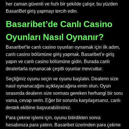
her zaman güvenli ve hızlı bir şekilde çalışır, bu yüzden
BasariBet giriş yapmayı tercih edin.
Basaribet’de Canlı Casino
Oyunları Nasıl Oynanır?
Basaribet’te canlı casino oyunları oynamak için ilk adım,
canlı casino bölümüne giriş yapmak. Basaribet’e giriş
yapın ve canlı casino bölümüne gidin. Burada canlı
dealerlarla oynanacak çeşitli oyunlar mevcuttur.
Seçtiğiniz oyunu seçin ve oyunu başlatın. Dealerın size
nasıl oynanacağını açıklayacağına emin olun. Oyun
sırasında dealerın size sorması gereken herhangi bir soru
varsa, cevap verin. Eğer bir sorunla karşılaşırsanız, canlı
destek ekibine başvurabilirsiniz.
Para çekme işlemi için, oyunu bitirdikten sonra
hesabınıza para yatırın. Basaribet üzerinden para çekme