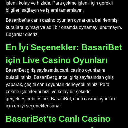
işlemi kolay ve hızlıdır. Para çekme işlemi için gerekli
bilgileri sağlayın ve işlemi tamamlayın.
Basaribet’te canlı casino oyunları oynarken, belirlenmiş
kurallara uymayı ve adil bir ortamda oynamayı unutmayın.
Başarılar dileriz!
En İyi Seçenekler: BasariBet
için Live Casino Oyunları
BasariBet giriş sayfasında canlı casino oyunlarını
bulabilirsiniz. BasariBet güncel giriş sayfasından giriş
yaparak, çeşitli canlı oyunları deneyebilirsiniz. Para
çekme işlemlerini hızlı ve kolay bir şekilde
gerçekleştirebilirsiniz. BasariBet, canlı casino oyunları
için en iyi seçenekler sunar.
BasariBet’te Canlı Casino