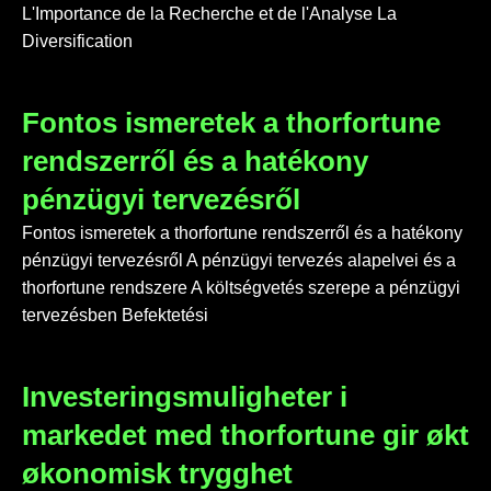
L'Importance de la Recherche et de l'Analyse La
Diversification
Fontos ismeretek a thorfortune
rendszerről és a hatékony
pénzügyi tervezésről
Fontos ismeretek a thorfortune rendszerről és a hatékony
pénzügyi tervezésről A pénzügyi tervezés alapelvei és a
thorfortune rendszere A költségvetés szerepe a pénzügyi
tervezésben Befektetési
Investeringsmuligheter i
markedet med thorfortune gir økt
økonomisk trygghet