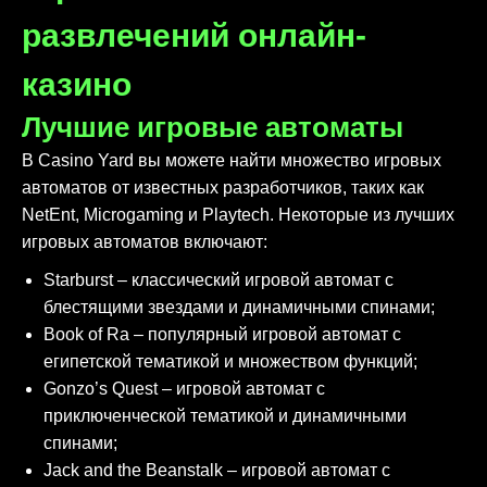
развлечений онлайн-
казино
Лучшие игровые автоматы
В Casino Yard вы можете найти множество игровых
автоматов от известных разработчиков, таких как
NetEnt, Microgaming и Playtech. Некоторые из лучших
игровых автоматов включают:
Starburst – классический игровой автомат с
блестящими звездами и динамичными спинами;
Book of Ra – популярный игровой автомат с
египетской тематикой и множеством функций;
Gonzo’s Quest – игровой автомат с
приключенческой тематикой и динамичными
спинами;
Jack and the Beanstalk – игровой автомат с