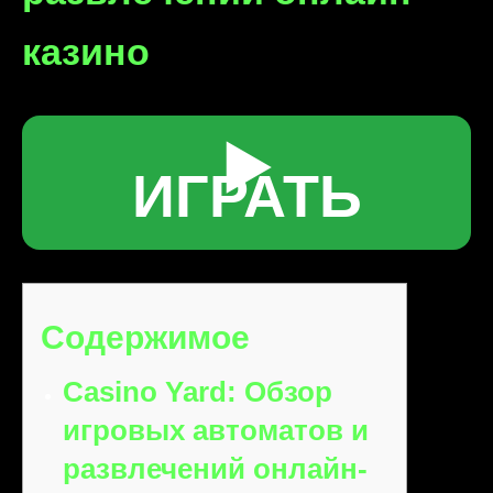
казино
▶️
ИГРАТЬ
Содержимое
Casino Yard: Обзор
игровых автоматов и
развлечений онлайн-