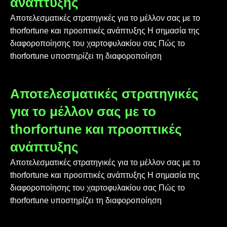
ανάπτυξης
Αποτελεσματικές στρατηγικές για το μέλλον σας με το
thorfortune και προοπτικές ανάπτυξης Η σημασία της
διαφοροποίησης του χαρτοφυλακίου σας Πώς το
thorfortune υποστηρίζει τη διαφοροποίηση
Αποτελεσματικές στρατηγικές
για το μέλλον σας με το
thorfortune και προοπτικές
ανάπτυξης
Αποτελεσματικές στρατηγικές για το μέλλον σας με το
thorfortune και προοπτικές ανάπτυξης Η σημασία της
διαφοροποίησης του χαρτοφυλακίου σας Πώς το
thorfortune υποστηρίζει τη διαφοροποίηση