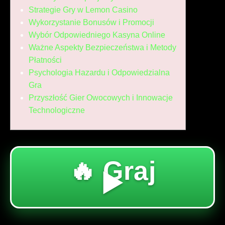
Strategie Gry w Lemon Casino
Wykorzystanie Bonusów i Promocji
Wybór Odpowiedniego Kasyna Online
Ważne Aspekty Bezpieczeństwa i Metody
Płatności
Psychologia Hazardu i Odpowiedzialna
Gra
Przyszłość Gier Owocowych i Innowacje
Technologiczne
🔥 Graj
▶️