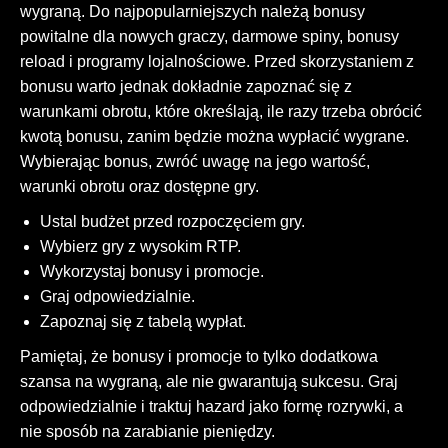
wygraną. Do najpopularniejszych należą bonusy
powitalne dla nowych graczy, darmowe spiny, bonusy
reload i programy lojalnościowe. Przed skorzystaniem z
bonusu warto jednak dokładnie zapoznać się z
warunkami obrotu, które określają, ile razy trzeba obrócić
kwotą bonusu, zanim będzie można wypłacić wygrane.
Wybierając bonus, zwróć uwagę na jego wartość,
warunki obrotu oraz dostępne gry.
Ustal budżet przed rozpoczęciem gry.
Wybierz gry z wysokim RTP.
Wykorzystaj bonusy i promocje.
Graj odpowiedzialnie.
Zapoznaj się z tabelą wypłat.
Pamiętaj, że bonusy i promocje to tylko dodatkowa
szansa na wygraną, ale nie gwarantują sukcesu. Graj
odpowiedzialnie i traktuj hazard jako formę rozrywki, a
nie sposób na zarabianie pieniędzy.