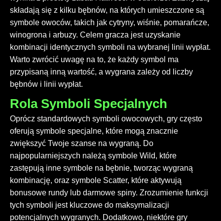
składają się z kilku bębnów, na których umieszczone są
symbole owoców, takich jak cytryny, wiśnie, pomarańcze,
winogrona i arbuzy. Celem gracza jest uzyskanie
kombinacji identycznych symboli na wybranej linii wypłat.
Warto zwrócić uwagę na to, że każdy symbol ma
przypisaną inną wartość, a wygrana zależy od liczby
bębnów i linii wypłat.
Rola Symboli Specjalnych
Oprócz standardowych symboli owocowych, gry często
oferują symbole specjalne, które mogą znacznie
zwiększyć Twoje szanse na wygraną. Do
najpopularniejszych należą symbole Wild, które
zastępują inne symbole na bębnie, tworząc wygraną
kombinację, oraz symbole Scatter, które aktywują
bonusowe rundy lub darmowe spiny. Zrozumienie funkcji
tych symboli jest kluczowe do maksymalizacji
potencjalnych wygranych. Dodatkowo, niektóre gry