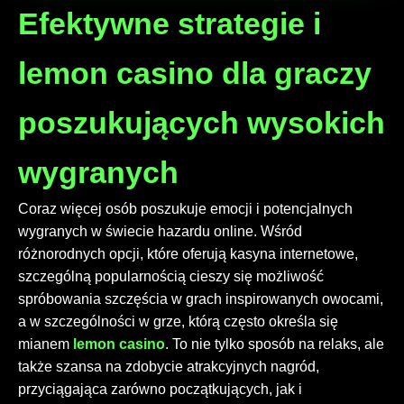
Efektywne strategie i
lemon casino dla graczy
poszukujących wysokich
wygranych
Coraz więcej osób poszukuje emocji i potencjalnych
wygranych w świecie hazardu online. Wśród
różnorodnych opcji, które oferują kasyna internetowe,
szczególną popularnością cieszy się możliwość
spróbowania szczęścia w grach inspirowanych owocami,
a w szczególności w grze, którą często określa się
mianem
lemon casino
. To nie tylko sposób na relaks, ale
także szansa na zdobycie atrakcyjnych nagród,
przyciągająca zarówno początkujących, jak i