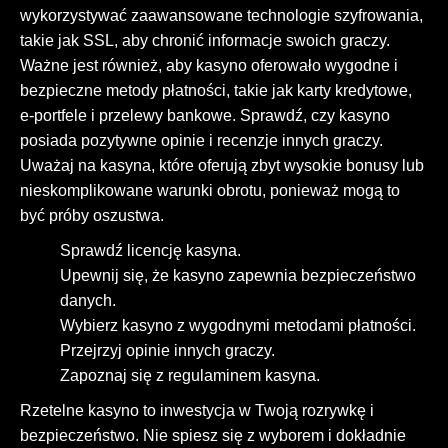
wykorzystywać zaawansowane technologie szyfrowania,
takie jak SSL, aby chronić informacje swoich graczy.
Ważne jest również, aby kasyno oferowało wygodne i
bezpieczne metody płatności, takie jak karty kredytowe,
e-portfele i przelewy bankowe. Sprawdź, czy kasyno
posiada pozytywne opinie i recenzje innych graczy.
Uważaj na kasyna, które oferują zbyt wysokie bonusy lub
nieskomplikowane warunki obrotu, ponieważ mogą to
być próby oszustwa.
Sprawdź licencję kasyna.
Upewnij się, że kasyno zapewnia bezpieczeństwo
danych.
Wybierz kasyno z wygodnymi metodami płatności.
Przejrzyj opinie innych graczy.
Zapoznaj się z regulaminem kasyna.
Rzetelne kasyno to inwestycja w Twoją rozrywkę i
bezpieczeństwo. Nie spiesz się z wyborem i dokładnie