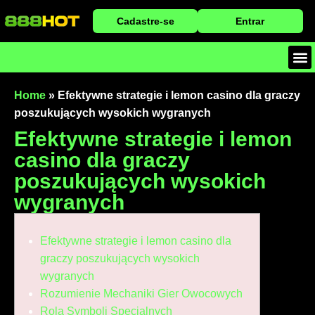
Cadastre-se
Entrar
Baix
Caça
Cassi
Home
»
Efektywne strategie i lemon casino dla graczy
poszukujących wysokich wygranych
Efektywne strategie i lemon
casino dla graczy
poszukujących wysokich
wygranych
Efektywne strategie i lemon casino dla
graczy poszukujących wysokich
wygranych
Rozumienie Mechaniki Gier Owocowych
Rola Symboli Specjalnych