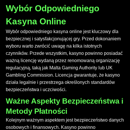
Wybór Odpowiedniego
Kasyna Online
Wybór odpowiedniego kasyna online jest kluczowy dla
bezpiecznej i satysfakcjonującej gry. Przed dokonaniem
wyboru warto zwrócić uwagę na kilka istotnych
czynników. Przede wszystkim, kasyno powinno posiadać
ważną licencję wydaną przez renomowaną organizację
regulacyjną, taką jak Malta Gaming Authority lub UK
Gambling Commission. Licencja gwarantuje, że kasyno
działa legalnie i przestrzega określonych standardów
bezpieczeństwa i uczciwości.
Ważne Aspekty Bezpieczeństwa i
Metody Płatności
Kolejnym ważnym aspektem jest bezpieczeństwo danych
osobowych i finansowych. Kasyno powinno