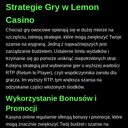
Strategie Gry w Lemon
Casino
Chociaż gry owocowe opierają się w dużej mierze na
szczęściu, istnieją strategie, które mogą zwiększyć Twoje
szanse na wygraną. Jedną z najważniejszych jest
zarządzanie budżetem. Ustalenie limitu wydatków i
trzymanie się go pomoże uniknąć niepotrzebnych strat.
Kolejną strategią jest wybieranie gier o wyższej wartości
RTP (Return to Player), czyli współczynnika zwrotu dla
gracza. Im wyższy RTP, tym większa szansa na
odzyskanie części włożonych środków.
Wykorzystanie Bonusów i
Promocji
Kasyna online regularnie oferują bonusy i promocje, które
mogą znacznie zwiększyć Twój budżet i szanse na