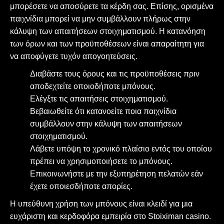
μπορέσετε να αποσύρετε τα κέρδη σας. Επίσης, ορισμένα
παιχνίδια μπορεί να μην συμβάλλουν πλήρως στην
κάλυψη των απαιτήσεων στοιχηματισμού. Η κατανόηση
των όρων και των προϋποθέσεων είναι απαραίτητη για
να αποφύγετε τυχόν απογοητεύσεις.
Διαβάστε τους όρους και τις προϋποθέσεις πριν
αποδεχτείτε οποιοδήποτε μπόνους.
Ελέγξτε τις απαιτήσεις στοιχηματισμού.
Βεβαιωθείτε ότι κατανοείτε ποια παιχνίδια
συμβάλλουν στην κάλυψη των απαιτήσεων
στοιχηματισμού.
Λάβετε υπόψη το χρονικό πλαίσιο εντός του οποίου
πρέπει να χρησιμοποιήσετε το μπόνους.
Επικοινωνήστε με την εξυπηρέτηση πελατών εάν
έχετε οποιεσδήποτε απορίες.
Η υπεύθυνη χρήση των μπόνους είναι κλειδί για μια
ευχάριστη και κερδοφόρα εμπειρία στο Stoiximan casino.