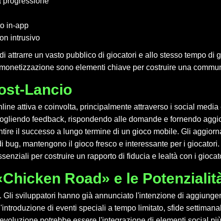
la progressione
to in-app
on intrusivo
ttrarre un vasto pubblico di giocatori e allo stesso tempo di g
la monetizzazione sono elementi chiave per costruire una commun
ost-Lancio
 attiva e coinvolta, principalmente attraverso i social media e 
ccogliendo feedback, rispondendo alle domande e fornendo aggior
tire il successo a lungo termine di un gioco mobile. Gli aggior
di bug, mantengono il gioco fresco e interessante per i giocator
nziali per costruire un rapporto di fiducia e lealtà con i giocato
«Chicken Road» e le Potenzialit
 Gli sviluppatori hanno già annunciato l'intenzione di aggiunge
ntroduzione di eventi speciali a tempo limitato, sfide settimanali
 evoluzione potrebbe essere l'integrazione di elementi social più 