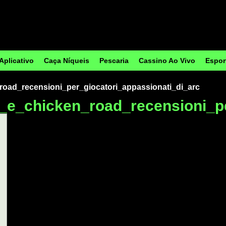
Aplicativo
Caça Níqueis
Pescaria
Cassino Ao Vivo
Espor
oad_recensioni_per_giocatori_appassionati_di_arc
e_chicken_road_recensioni_pe