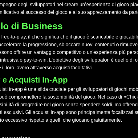
l'impegno degli sviluppatori nel creare un’esperienza di gioco piac
nificativo al successo del gioco e al suo apprezzamento da part
lo di Business
-to-play, il che significa che il gioco è scaricabile e giocabile 
accelerare la progressione, sbloccare nuovi contenuti o rimuover
sono offrire un vantaggio competitivo o un'esperienza più pers
rusiva o pay-to-win. L'obiettivo degli sviluppatori è quello di off
l loro lavoro attraverso acquisti facoltativi.
y e Acquisti In-App
cquisti in-app è una sfida cruciale per gli sviluppatori di giochi
può compromettere la sostenibilità del gioco. Nel caso di «Chic
ossibilità di progredire nel gioco senza spendere soldi, ma offr
 esclusivi. Gli acquisti in-app sono principalmente focalizzati 
io eccessivo rispetto a quelli che giocano gratuitamente.