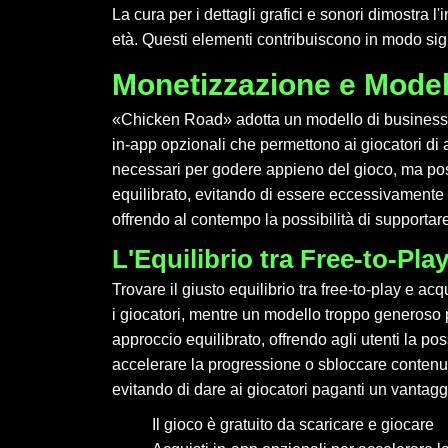
La cura per i dettagli grafici e sonori dimostra 
età. Questi elementi contribuiscono in modo sig
Monetizzazione e Model
«Chicken Road» adotta un modello di business free
in-app opzionali che permettono ai giocatori di 
necessari per godere appieno del gioco, ma pos
equilibrato, evitando di essere eccessivamente int
offrendo al contempo la possibilità di supportare i
L'Equilibrio tra Free-to-Pla
Trovare il giusto equilibrio tra free-to-play e a
i giocatori, mentre un modello troppo generoso 
approccio equilibrato, offrendo agli utenti la p
accelerare la progressione o sbloccare contenuti
evitando di dare ai giocatori paganti un vantagg
Il gioco è gratuito da scaricare e giocare