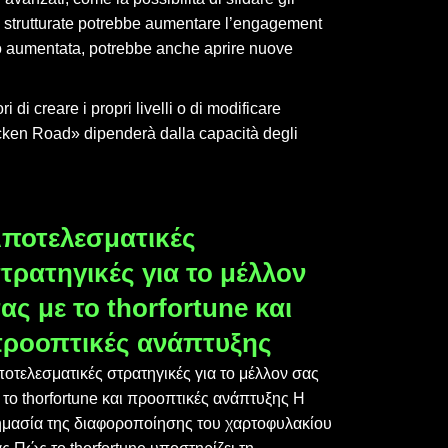
oni strutturate potrebbe aumentare l’engagement
le o aumentata, potrebbe anche aprire nuove
i creare i propri livelli o di modificare
hicken Road» dipenderà dalla capacità degli
ny_a_promyšlené_ta
ποτελεσματικές
τρατηγικές για το μέλλον
ας με το thorfortune και
ροοπτικές ανάπτυξης
οτελεσματικές στρατηγικές για το μέλλον σας
 το thorfortune και προοπτικές ανάπτυξης Η
μασία της διαφοροποίησης του χαρτοφυλακίου