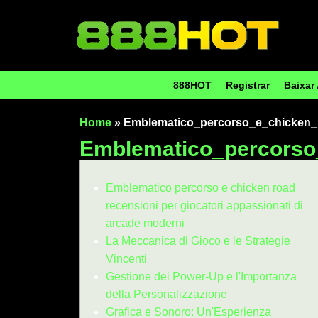
888HOT
Registrar
Baixar 
Home
»
Emblematico_percorso_e_chicken_r
Emblematico_percorso_
Emblematico percorso e chicken road
recensioni per giocatori appassionati di
arcade moderni
La Meccanica di Gioco e le Strategie
Vincenti
Gestione dei Power-Up e l'Importanza
della Personalizzazione
Grafica e Sonoro: Un'Esperienza