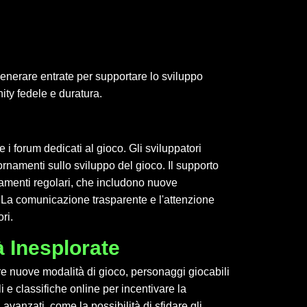
enerare entrate per supportare lo sviluppo
ity fedele e duratura.
i forum dedicati al gioco. Gli sviluppatori
namenti sullo sviluppo del gioco. Il supporto
namenti regolari, che includono nuove
i. La comunicazione trasparente e l'attenzione
ri.
à Inesplorate
re nuove modalità di gioco, personaggi giocabili
 e classifiche online per incentivare la
avanzati, come la possibilità di sfidare gli