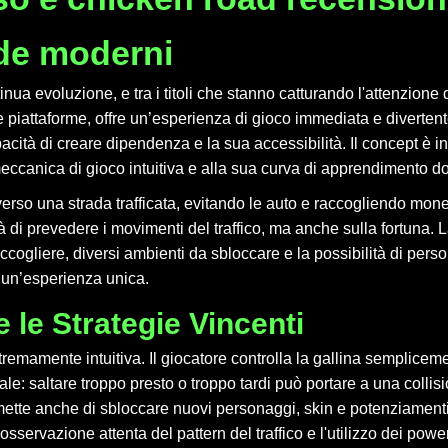
ade moderni
nua evoluzione, e tra i titoli che stanno catturando l'attenzion
 piattaforme, offre un’esperienza di gioco immediata e diverten
cità di creare dipendenza e la sua accessibilità. Il concept è i
eccanica di gioco intuitiva e alla sua curva di apprendimento do
verso una strada trafficata, evitando le auto e raccogliendo mone
tà di prevedere i movimenti del traffico, ma anche sulla fortuna. 
ogliere, diversi ambienti da sbloccare e la possibilità di perso
a un’esperienza unica.
 le Strategie Vincenti
mamente intuitiva. Il giocatore controlla la gallina sempliceme
ale: saltare troppo presto o troppo tardi può portare a una colli
mette anche di sbloccare nuovi personaggi, skin e potenziament
 l'osservazione attenta del pattern del traffico e l'utilizzo dei 