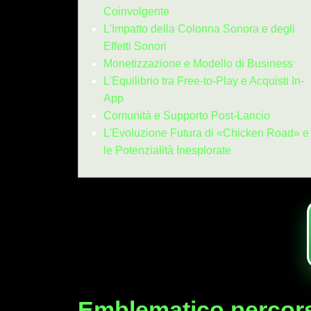
Coinvolgente
L'Impatto della Colonna Sonora e degli
Effetti Sonori
Monetizzazione e Modello di Business
L'Equilibrio tra Free-to-Play e Acquisti In-
App
Comunità e Supporto Post-Lancio
L'Evoluzione Futura di «Chicken Road» e
le Potenzialità Inesplorate
Emblematico percorso