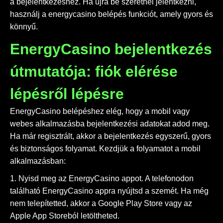
a bejelentkezéshez. Ha újra be szeretnél jelentkezni,
használj a energycasino belépés funkciót, amely gyors és
könnyű.
EnergyCasino bejelentkezés
útmutatója: fiók elérése
lépésről lépésre
EnergyCasino belépéshez elég, hogy a mobil vagy
webes alkalmazásba bejelentkezési adatokat adod meg.
Ha már regisztrált, akkor a bejelentkezés egyszerű, gyors
és biztonságos folyamat. Kezdjük a folyamatot a mobil
alkalmazásban:
1. Nyisd meg az EnergyCasino appot. A telefonodon
található EnergyCasino appra nyújtsd a szemét. Ha még
nem telepítetted, akkor a Google Play Store vagy az
Apple App Storeból letöltheted.