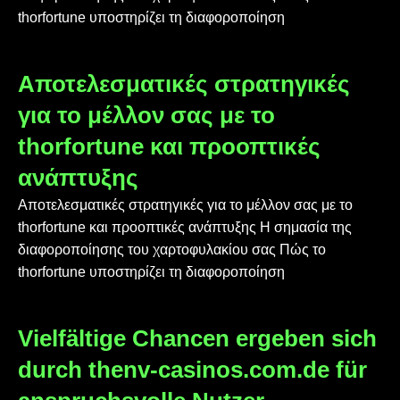
thorfortune υποστηρίζει τη διαφοροποίηση
Αποτελεσματικές στρατηγικές
για το μέλλον σας με το
thorfortune και προοπτικές
ανάπτυξης
Αποτελεσματικές στρατηγικές για το μέλλον σας με το
thorfortune και προοπτικές ανάπτυξης Η σημασία της
διαφοροποίησης του χαρτοφυλακίου σας Πώς το
thorfortune υποστηρίζει τη διαφοροποίηση
Vielfältige Chancen ergeben sich
durch thenv-casinos.com.de für