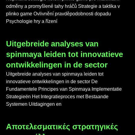
odměny a promyšlené tahy hráčů Strategie a taktika v
plinko game Ovlivnění pravděpodobnosti dopadu
Psychologie hry a řízení
Uitgebreide analyses van
spinmaya leiden tot innovatieve
ontwikkelingen in de sector
Uitgebreide analyses van spinmaya leiden tot
innovatieve ontwikkelingen in de sector De
Fundamentele Principes van Spinmaya Implementatie
Strategieën Het Integratieproces met Bestaande
Systemen Uitdagingen en
Αποτελεσματικές στρατηγικές