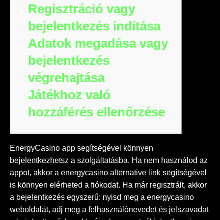
Regisztráció vagy
bejelentkezés indítása
Adatok megadása vagy
bejelentkezés
végrehajtása
Játékhoz való
hozzáférés ellenőrzése
EnergyCasino app segítségével könnyen
bejelentkezhetsz a szolgáltatásba. Ha nem használod az
appot, akkor a energycasino alternative link segítségével
is könnyen elérheted a fiókodat. Ha már regisztrált, akkor
a bejelentkezés egyszerű: nyisd meg a energycasino
weboldalát, adj meg a felhasználónevedet és jelszavadat