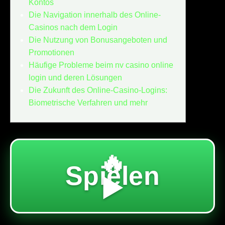
Kontos
Die Navigation innerhalb des Online-
Casinos nach dem Login
Die Nutzung von Bonusangeboten und
Promotionen
Häufige Probleme beim nv casino online
login und deren Lösungen
Die Zukunft des Online-Casino-Logins:
Biometrische Verfahren und mehr
🔥
Spielen
▶️