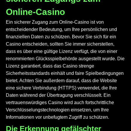
Online-Casino
Ein sicherer Zugang zum Online-Casino ist von
entscheidender Bedeutung, um Ihre persönlichen und
finanziellen Daten zu schützen. Bevor Sie sich für ein
Casino entscheiden, sollten Sie immer sicherstellen,
dass es über eine gültige Lizenz verfügt, die von einer
renommierten Glücksspielbehörde ausgestellt wurde. Die
Lizenz garantiert, dass das Casino strenge
Sicherheitsstandards einhält und faire Spielbedingungen
bietet. Achten Sie außerdem darauf, dass die Website
eine sichere Verbindung (HTTPS) verwendet, die Ihre
Daten während der Übertragung verschlüsselt. Ein
vertrauenswürdiges Casino wird auch fortschrittliche
Verschlüsselungstechnologien einsetzen, um Ihre
Informationen vor unbefugtem Zugriff zu schützen.
Die Erkennung gefälschter