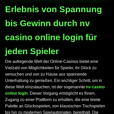
Erlebnis von Spannung
bis Gewinn durch nv
casino online login für
jeden Spieler
Die aufregende Welt der Online-Casinos bietet eine
Vielzahl von Möglichkeiten für Spieler, ihr Glück zu
versuchen und von zu Hause aus spannende
Unterhaltung zu genießen. Ein wichtiger Schritt, um in
diese Welt einzutauchen, ist der sogenannte
nv casino
online login
. Dieser Vorgang ermöglicht es Ihnen,
Zugang zu einer Plattform zu erhalten, die eine breite
Palette an Glücksspielen, von klassischen Tischspielen
bis hin zu modernen Spielautomaten, bereithält. Die