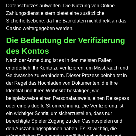
Datenschutzes aufwerfen. Die Nutzung von Online-
Zahlungsdienstleistern bietet eine zusätzliche
Sicherheitsebene, da Ihre Bankdaten nicht direkt an das
Casino weitergegeben werden.
Die Bedeutung der Verifizierung
des Kontos
Nach der Anmeldung ist es in den meisten Fällen
erforderlich, Ihr Konto zu verifizieren, um Missbrauch und
Geldwäsche zu verhindern. Dieser Prozess beinhaltet in
der Regel das Hochladen von Dokumenten, die Ihre
Identität und Ihren Wohnsitz bestätigen, wie
beispielsweise einen Personalausweis, einen Reisepass
oder eine aktuelle Stromrechnung. Die Verifizierung ist
ein wichtiger Schritt, um sicherzustellen, dass nur
berechtigte Spieler Zugang zu den Casinospielen und
den Auszahlungsoptionen haben. Es ist wichtig, die