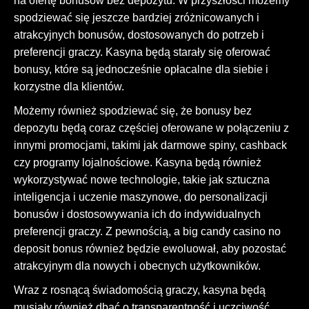
na ofertę bonusów bez depozytu. W przyszłości możemy
spodziewać się jeszcze bardziej zróżnicowanych i
atrakcyjnych bonusów, dostosowanych do potrzeb i
preferencji graczy. Kasyna będą starały się oferować
bonusy, które są jednocześnie opłacalne dla siebie i
korzystne dla klientów.
Możemy również spodziewać się, że bonusy bez
depozytu będą coraz częściej oferowane w połączeniu z
innymi promocjami, takimi jak darmowe spiny, cashback
czy programy lojalnościowe. Kasyna będą również
wykorzystywać nowe technologie, takie jak sztuczna
inteligencja i uczenie maszynowe, do personalizacji
bonusów i dostosowywania ich do indywidualnych
preferencji graczy. Z pewnością, a big candy casino no
deposit bonus również będzie ewoluował, aby pozostać
atrakcyjnym dla nowych i obecnych użytkowników.
Wraz z rosnącą świadomością graczy, kasyna będą
musiały również dbać o transparentność i uczciwość