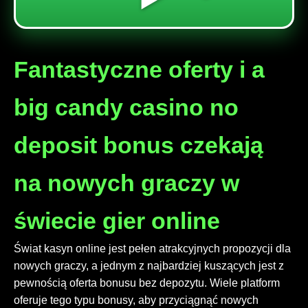
Fantastyczne oferty i a
big candy casino no
deposit bonus czekają
na nowych graczy w
świecie gier online
Świat kasyn online jest pełen atrakcyjnych propozycji dla
nowych graczy, a jednym z najbardziej kuszących jest z
pewnością oferta bonusu bez depozytu. Wiele platform
oferuje tego typu bonusy, aby przyciągnąć nowych