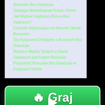
Bonusów Bez Depozytu
Strategie Marketingowe Kasyn Online
Jak Wybrać Najlepszy Bonus Bez
Depozytu?
Czynniki Wpływające na Warunki Obrotu
Bonusem
Gry Kasynowe Dostępne z Bonusem Bez
Depozytu
Różnice Między Slotami a Grami
Stołowymi pod Kątem Bonusów
Przyszłość Bonusów Bez Depozytu w
Kasynach Online
🔥 Graj
▶️