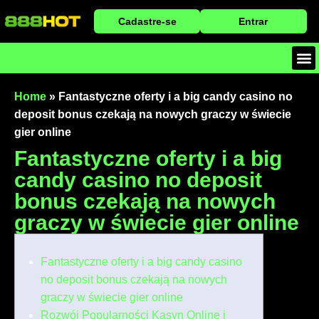
Cadastre-se
Entrar
Baix
Caça
Cassi
Home
»
Fantastyczne oferty i a big candy casino no
deposit bonus czekają na nowych graczy w świecie
gier online
Fantastyczne oferty i a big
candy casino no deposit
bonus czekają na nowych
graczy w świecie gier online
Fantastyczne oferty i a big candy casino
no deposit bonus czekają na nowych
graczy w świecie gier online
Rozwój Popularności Kasyn Online i