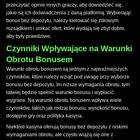
przeczytać opinie innych graczy, aby dowiedzieć się,
jakie są ich doświadczenia z daną platformą. Wybierając
bonus bez depozytu, należy kierować się zdrowym
rozsądkiem i unikać ofert, które wydają się zbyt dobre,
aby były prawdziwe.
Czynniki Wpływające na Warunki
Obrotu Bonusem
Warunki obrotu bonusem są jednym z najważniejszych
czynników, które należy wziąć pod uwagę przy wyborze
bonusu bez depozytu. Im niższe wymagania obrotu, tym
łatwiej będzie spełnić warunki bonusu i wypłacić
wygrane. Na warunki obrotu bonusem wpływa wiele
czynników, takich jak rodzaj bonusu, wysokość bonusu,
dostępne gry oraz polityka kasyna.
Niektóre kasyna oferują bonusy bez depozytu z niskimi
wymaganiami obrotu, ale często wiążą się one z