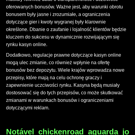
oferowanych bonusów. Ważne jest, aby warunki obrotu
bonusem były jasne i zrozumiałe, a ograniczenia
dotyczące gier i kwoty wygranej były klarownie
określone. Dbanie o zaufanie i lojalność klientów będzie
kluczem do sukcesu w dynamicznie rozwijającym się
rynku kasyn online.
Dodatkowo, regulacje prawne dotyczące kasyn online
mogą ulec zmianie, co również wpłynie na ofertę
bonusów bez depozytu. Wiele krajów wprowadza nowe
przepisy, które mają na celu ochronę graczy i
zapewnienie uczciwości rynku. Kasyna będą musiały
dostosować się do tych przepisów, co może skutkować
zmianami w warunkach bonusów i ograniczeniami
dotyczącymi reklam.
Notável_chickenroad_aguarda_jo