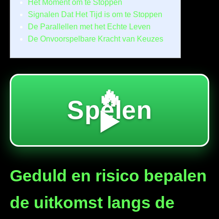
Het Moment om te Stoppen
Signalen Dat Het Tijd is om te Stoppen
De Parallellen met het Echte Leven
De Onvoorspelbare Kracht van Keuzes
🔥
Spelen
▶️
Geduld en risico bepalen
de uitkomst langs de