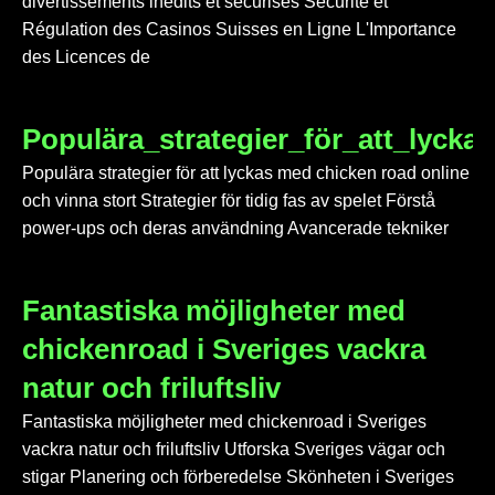
divertissements inédits et sécurisés Sécurité et
Régulation des Casinos Suisses en Ligne L'Importance
des Licences de
Populära_strategier_för_att_lyck
Populära strategier för att lyckas med chicken road online
och vinna stort Strategier för tidig fas av spelet Förstå
power-ups och deras användning Avancerade tekniker
Fantastiska möjligheter med
chickenroad i Sveriges vackra
natur och friluftsliv
Fantastiska möjligheter med chickenroad i Sveriges
vackra natur och friluftsliv Utforska Sveriges vägar och
stigar Planering och förberedelse Skönheten i Sveriges