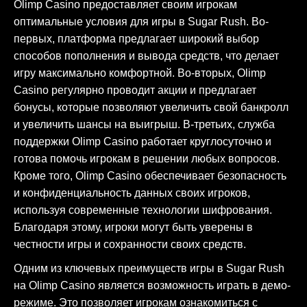
Olimp Casino предоставляет своим игрокам
оптимальные условия для игры в Sugar Rush. Во-
первых, платформа предлагает широкий выбор
способов пополнения и вывода средств, что делает
игру максимально комфортной. Во-вторых, Olimp
Casino регулярно проводит акции и предлагает
бонусы, которые позволяют увеличить свой банкролл
и увеличить шансы на выигрыш. В-третьих, служба
поддержки Olimp Casino работает круглосуточно и
готова помочь игрокам в решении любых вопросов.
Кроме того, Olimp Casino обеспечивает безопасность
и конфиденциальность данных своих игроков,
используя современные технологии шифрования.
Благодаря этому, игроки могут быть уверены в
честности игры и сохранности своих средств.
Одним из ключевых преимуществ игры в Sugar Rush
на Olimp Casino является возможность играть в демо-
режиме. Это позволяет игрокам ознакомиться с