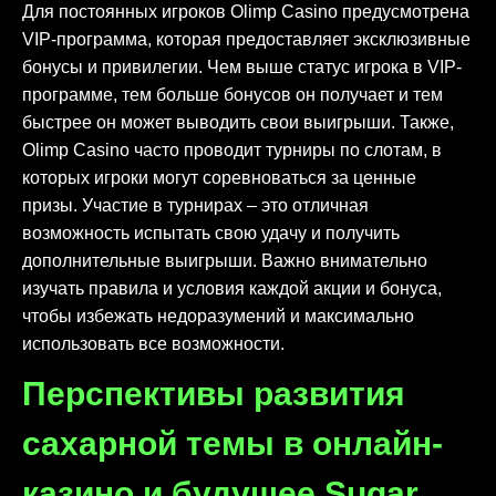
Для постоянных игроков Olimp Casino предусмотрена
VIP-программа, которая предоставляет эксклюзивные
бонусы и привилегии. Чем выше статус игрока в VIP-
программе, тем больше бонусов он получает и тем
быстрее он может выводить свои выигрыши. Также,
Olimp Casino часто проводит турниры по слотам, в
которых игроки могут соревноваться за ценные
призы. Участие в турнирах – это отличная
возможность испытать свою удачу и получить
дополнительные выигрыши. Важно внимательно
изучать правила и условия каждой акции и бонуса,
чтобы избежать недоразумений и максимально
использовать все возможности.
Перспективы развития
сахарной темы в онлайн-
казино и будущее Sugar