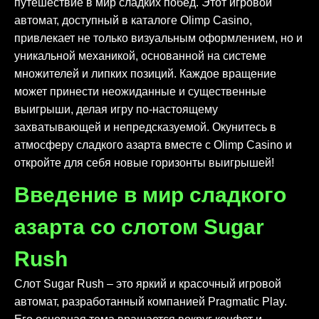
путешествие в мир сладких побед. Этот игровой
автомат, доступный в каталоге Olimp Casino,
привлекает не только визуальным оформлением, но и
уникальной механикой, основанной на системе
множителей и липких позиций. Каждое вращение
может принести неожиданные и существенные
выигрыши, делая игру по-настоящему
захватывающей и непредсказуемой. Окунитесь в
атмосферу сладкого азарта вместе с Olimp Casino и
откройте для себя новые горизонты выигрышей!
Введение в мир сладкого
азарта со слотом Sugar
Rush
Слот Sugar Rush – это яркий и красочный игровой
автомат, разработанный компанией Pragmatic Play.