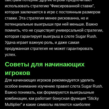
использовать стратегию “Фиксированной ставки”,
которая заключается в игре с постоянным размером
ставки. Эта стратегия менее рискованна, но и
потенциальные выигрыши при ней меньше. Важно
помнить, что не существует универсальной стратегии,
которая гарантирует выигрыш в слоте Sugar Rush.
Удача играет важную роль, и даже самая
продуманная стратегия не может гарантировать
успех.
Советы для начинающих
игроков
Для начинающих игроков рекомендуется уделить
особое внимание изучению правил слота Sugar Rush.
Важно понимать, как формируются выигрышные
комбинации, как работает бонусная функция “Sticky
Multiplier” и какие символы являются наиболее