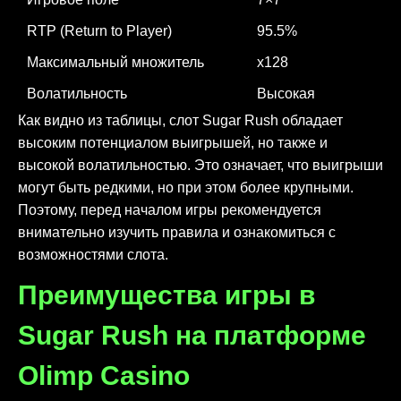
RTP (Return to Player)
95.5%
Максимальный множитель
x128
Волатильность
Высокая
Как видно из таблицы, слот Sugar Rush обладает
высоким потенциалом выигрышей, но также и
высокой волатильностью. Это означает, что выигрыши
могут быть редкими, но при этом более крупными.
Поэтому, перед началом игры рекомендуется
внимательно изучить правила и ознакомиться с
возможностями слота.
Преимущества игры в
Sugar Rush на платформе
Olimp Casino