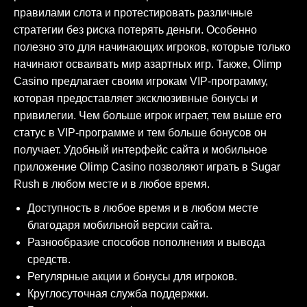
правилами слота и протестировать различные
стратегии без риска потерять деньги. Особенно
полезно это для начинающих игроков, которые только
начинают осваивать мир азартных игр. Также, Olimp
Casino предлагает своим игрокам VIP-программу,
которая предоставляет эксклюзивные бонусы и
привилегии. Чем больше игрок играет, тем выше его
статус в VIP-программе и тем больше бонусов он
получает. Удобный интерфейс сайта и мобильное
приложение Olimp Casino позволяют играть в Sugar
Rush в любом месте и в любое время.
Доступность в любое время и в любом месте
благодаря мобильной версии сайта.
Разнообразие способов пополнения и вывода
средств.
Регулярные акции и бонусы для игроков.
Круглосуточная служба поддержки.