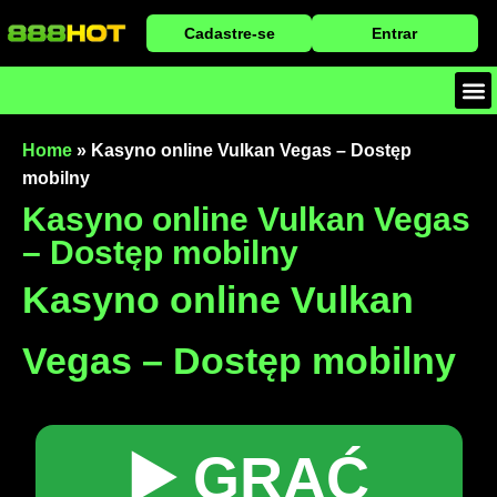
Cadastre-se
Entrar
Baix
Caça
Cassi
Home
»
Kasyno online Vulkan Vegas – Dostęp
mobilny
Kasyno online Vulkan Vegas
– Dostęp mobilny
Kasyno online Vulkan
Vegas – Dostęp mobilny
▶️ GRAĆ