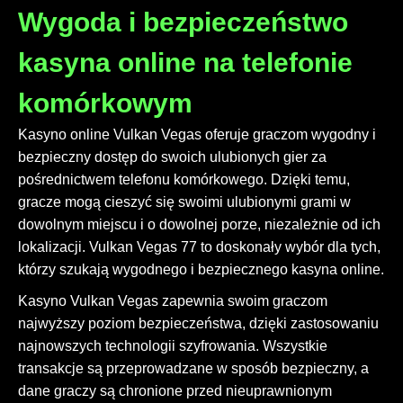
Wygoda i bezpieczeństwo
kasyna online na telefonie
komórkowym
Kasyno online Vulkan Vegas oferuje graczom wygodny i
bezpieczny dostęp do swoich ulubionych gier za
pośrednictwem telefonu komórkowego. Dzięki temu,
gracze mogą cieszyć się swoimi ulubionymi grami w
dowolnym miejscu i o dowolnej porze, niezależnie od ich
lokalizacji. Vulkan Vegas 77 to doskonały wybór dla tych,
którzy szukają wygodnego i bezpiecznego kasyna online.
Kasyno Vulkan Vegas zapewnia swoim graczom
najwyższy poziom bezpieczeństwa, dzięki zastosowaniu
najnowszych technologii szyfrowania. Wszystkie
transakcje są przeprowadzane w sposób bezpieczny, a
dane graczy są chronione przed nieuprawnionym