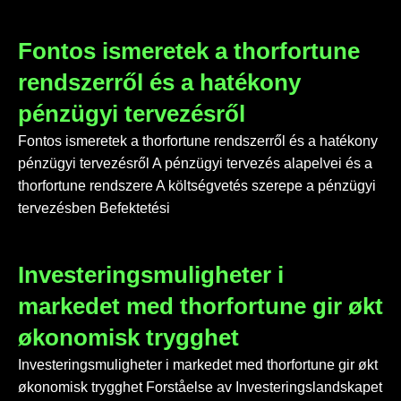
Fontos ismeretek a thorfortune
rendszerről és a hatékony
pénzügyi tervezésről
Fontos ismeretek a thorfortune rendszerről és a hatékony
pénzügyi tervezésről A pénzügyi tervezés alapelvei és a
thorfortune rendszere A költségvetés szerepe a pénzügyi
tervezésben Befektetési
Investeringsmuligheter i
markedet med thorfortune gir økt
økonomisk trygghet
Investeringsmuligheter i markedet med thorfortune gir økt
økonomisk trygghet Forståelse av Investeringslandskapet