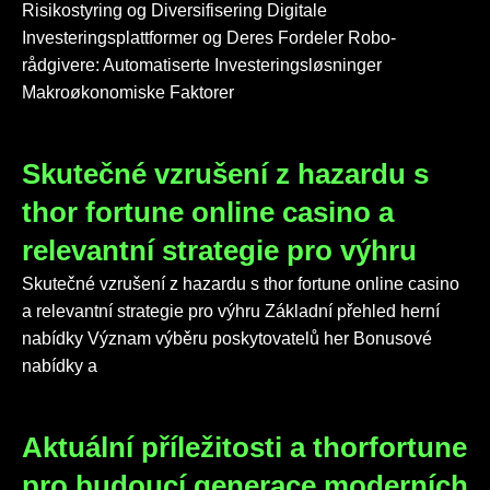
Risikostyring og Diversifisering Digitale
Investeringsplattformer og Deres Fordeler Robo-
rådgivere: Automatiserte Investeringsløsninger
Makroøkonomiske Faktorer
Skutečné vzrušení z hazardu s
thor fortune online casino a
relevantní strategie pro výhru
Skutečné vzrušení z hazardu s thor fortune online casino
a relevantní strategie pro výhru Základní přehled herní
nabídky Význam výběru poskytovatelů her Bonusové
nabídky a
Aktuální příležitosti a thorfortune
pro budoucí generace moderních