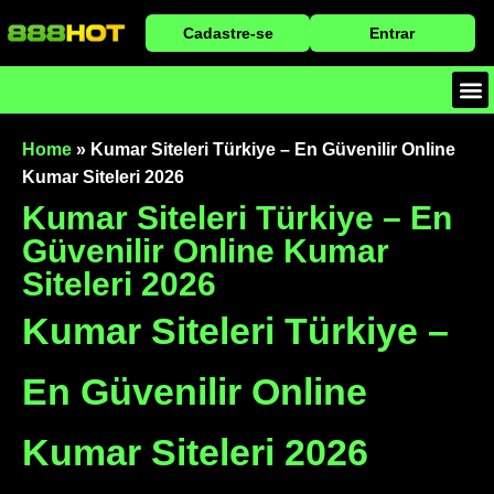
Cadastre-se
Entrar
Baix
Caça
Cassi
Home
»
Kumar Siteleri Türkiye – En Güvenilir Online
Kumar Siteleri 2026
Kumar Siteleri Türkiye – En
Güvenilir Online Kumar
Siteleri 2026
Kumar Siteleri Türkiye –
En Güvenilir Online
Kumar Siteleri 2026