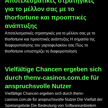
Αποτελεσματικές στρατηγικές
για το μέλλον σας με το
thorfortune και προοπτικές
ανάπτυξης
Αποτελεσματικές στρατηγικές για το μέλλον σας με το
thorfortune και προοπτικές ανάπτυξης Η σημασία της
διαφοροποίησης του χαρτοφυλακίου σας Πώς το
thorfortune υποστηρίζει τη διαφοροποίηση
Vielfältige Chancen ergeben sich
durch thenv-casinos.com.de für
anspruchsvolle Nutzer
Vielfältige Chancen ergeben sich durch thenv-
casinos.com.de für anspruchsvolle Nutzer Die Vielfalt der
Spielangebote Die Bedeutung von Softwareanbietern