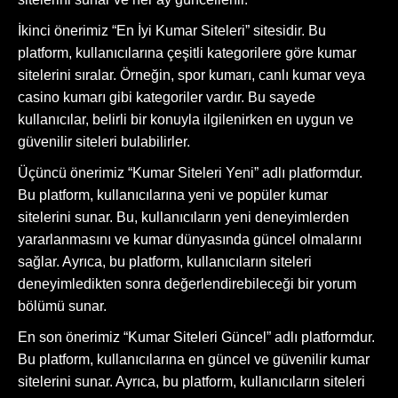
İkinci önerimiz “En İyi Kumar Siteleri” sitesidir. Bu
platform, kullanıcılarına çeşitli kategorilere göre kumar
sitelerini sıralar. Örneğin, spor kumarı, canlı kumar veya
casino kumarı gibi kategoriler vardır. Bu sayede
kullanıcılar, belirli bir konuyla ilgilenirken en uygun ve
güvenilir siteleri bulabilirler.
Üçüncü önerimiz “Kumar Siteleri Yeni” adlı platformdur.
Bu platform, kullanıcılarına yeni ve popüler kumar
sitelerini sunar. Bu, kullanıcıların yeni deneyimlerden
yararlanmasını ve kumar dünyasında güncel olmalarını
sağlar. Ayrıca, bu platform, kullanıcıların siteleri
deneyimledikten sonra değerlendirebileceği bir yorum
bölümü sunar.
En son önerimiz “Kumar Siteleri Güncel” adlı platformdur.
Bu platform, kullanıcılarına en güncel ve güvenilir kumar
sitelerini sunar. Ayrıca, bu platform, kullanıcıların siteleri