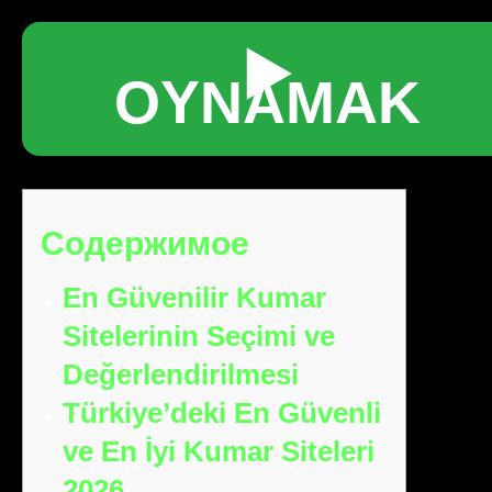
▶️
OYNAMAK
Содержимое
En Güvenilir Kumar
Sitelerinin Seçimi ve
Değerlendirilmesi
Türkiye’deki En Güvenli
ve En İyi Kumar Siteleri
2026