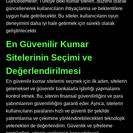
Güncellemeler: Türkiye’deki kumar siteleri, düzenli olarak
güncellenerek kullanıcıların ihtiyaçlarına ve beklentilere
uygun hale getirilecektir. Bu siteler, kullanıcıların oyun
deneyimini daha iyi hale getirmek için sürekli olarak
geliştirilecektir.
En Güvenilir Kumar
Sitelerinin Seçimi ve
Değerlendirilmesi
En güvenilir kumar sitelerini seçmek için ilk adım, sitelerin
geleneksel ve güvenilir bankalarla işbirliği yapmalarını
kontrol etmek. Bu, sitenin finansal güvenilirliğini ve para
yatırımlarının güvenilirliğini garanti eder. Ayrıca, sitelerin
kullanıcıların paralarını hızlı ve güvenli bir şekilde
yatırımlarına ve çekimine yönlendirebilecekleri teknolojik
yetenekleri de değerlendirin. Güvenlik ve şifreleme