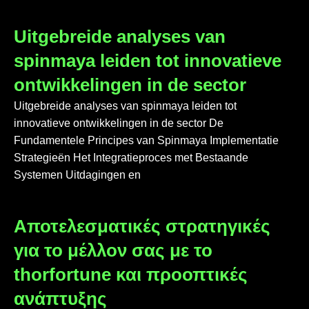
Uitgebreide analyses van
spinmaya leiden tot innovatieve
ontwikkelingen in de sector
Uitgebreide analyses van spinmaya leiden tot
innovatieve ontwikkelingen in de sector De
Fundamentele Principes van Spinmaya Implementatie
Strategieën Het Integratieproces met Bestaande
Systemen Uitdagingen en
Αποτελεσματικές στρατηγικές
για το μέλλον σας με το
thorfortune και προοπτικές
ανάπτυξης