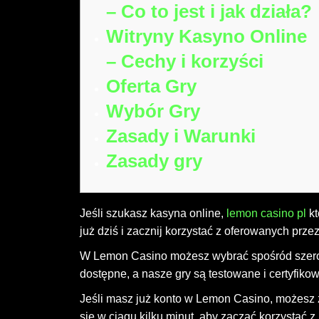
– Co to jest i jak działa?
Witryny
Kasyno Online
– Cechy i korzyści
Oferta
Gry
Wybór
Gry
Zasady
i Warunki
Zasady
gry
Jeśli szukasz kasyna online,
lemon casino pl
kt
już dziś i zacznij korzystać z oferowanych przez
W Lemon Casino możesz wybrać spośród szerokie
dostępne, a nasze gry są testowane i certyfik
Jeśli masz już konto w Lemon Casino, możesz 
się w ciągu kilku minut, aby zacząć korzystać z