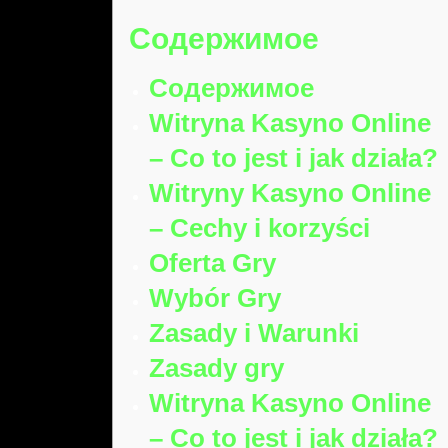
Содержимое
Содержимое
Witryna
Kasyno Online
– Co to jest i jak działa?
Witryny
Kasyno Online
– Cechy i korzyści
Oferta
Gry
Wybór
Gry
Zasady
i Warunki
Zasady
gry
Witryna Kasyno Online
– Co to jest i jak działa?