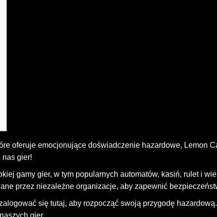
óre oferuje emocjonujące doświadczenie hazardowe, Lemon Cas
 nas gier!
j gamy gier, w tym popularnych automatów, kasiń, rulet i wie
owane przez niezależne organizacje, aby zapewnić bezpieczeńst
zalogować się tutaj, aby rozpocząć swoją przygodę hazardową.
 naszych gier.