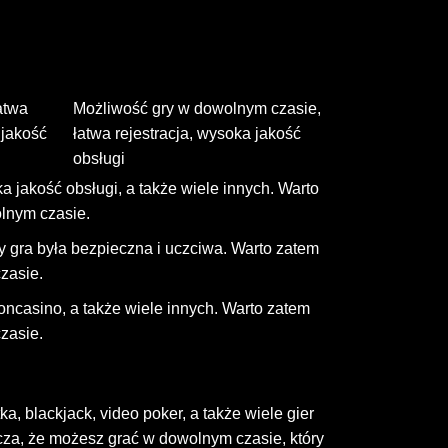
łatwa
Możliwość gry w dowolnym czasie,
 jakość
łatwa rejestracja, wysoka jakość
obsługi
a jakość obsługi, a także wiele innych. Warto
lnym czasie.
y gra była bezpieczna i uczciwa. Warto zatem
zasie.
ncasino, a także wiele innych. Warto zatem
zasie.
a, blackjack, video poker, a także wiele gier
nacza, że możesz grać w dowolnym czasie, który