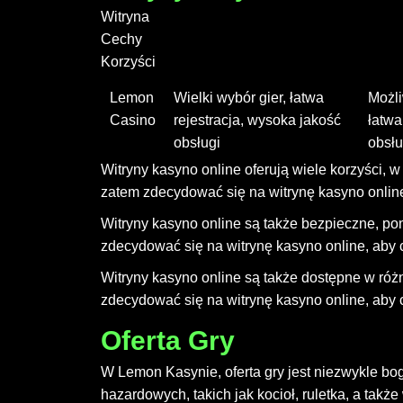
Witryna
Cechy
Korzyści
Lemon
Wielki wybór gier, łatwa
Możli
Casino
rejestracja, wysoka jakość
łatwa
obsługi
obsłu
Witryny kasyno online oferują wiele korzyści, 
zatem zdecydować się na witrynę kasyno onlin
Witryny kasyno online są także bezpieczne, pon
zdecydować się na witrynę kasyno online, aby
Witryny kasyno online są także dostępne w róż
zdecydować się na witrynę kasyno online, aby
Oferta Gry
W Lemon Kasynie, oferta gry jest niezwykle boga
hazardowych, takich jak kocioł, ruletka, a tak