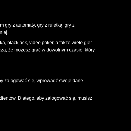
gry z automaty, gry z ruletką, gry z
niej.
a, blackjack, video poker, a także wiele gier
nacza, że możesz grać w dowolnym czasie, który
Aby zalogować się, wprowadź swoje dane
ientów. Dlatego, aby zalogować się, musisz