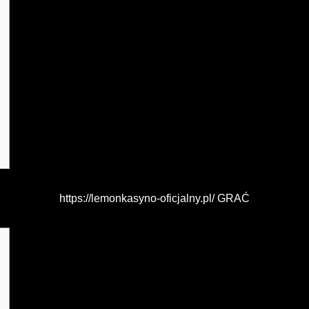
https://lemonkasyno-oficjalny.pl/ GRAĆ