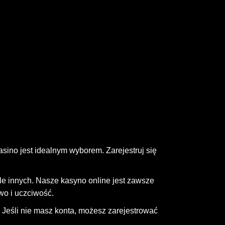
ino jest idealnym wyborem. Zarejestruj się
le innych. Nasze kasyno online jest zawsze
wo i uczciwość.
 Jeśli nie masz konta, możesz zarejestrować