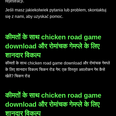
rejestracji.
Jeśli masz jakiekolwiek pytania lub problem, skontaktuj
się z nami, aby uzyskać pomoc.
कीमतों के साथ chicken road game
download और रोमांचक गेमप्ले के लिए
शानदार विकल्प
कीमतों के साथ chicken road game download और रोमांचक गेमप्ले
के लिए शानदार विकल्प चिकन रोड गेम: एक विस्तृत अवलोकन गेम कैसे
खेलें? चिकन रोड
कीमतों के साथ chicken road game
download और रोमांचक गेमप्ले के लिए
शानदार विकल्प