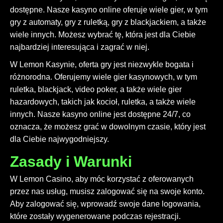
dostępne. Nasze kasyno online oferuje wiele gier, w tym
gry z automaty, gry z ruletką, gry z blackjackiem, a także
wiele innych. Możesz wybrać tę, która jest dla Ciebie
najbardziej interesująca i zagrać w niej.
W Lemon Kasynie, oferta gry jest niezwykle bogata i
różnorodna. Oferujemy wiele gier kasynowych, w tym
ruletka, blackjack, video poker, a także wiele gier
hazardowych, takich jak kocioł, ruletka, a także wiele
innych. Nasze kasyno online jest dostępne 24/7, co
oznacza, że możesz grać w dowolnym czasie, który jest
dla Ciebie najwygodniejszy.
Zasady i Warunki
W Lemon Casino, aby móc korzystać z oferowanych
przez nas usług, musisz zalogować się na swoje konto.
Aby zalogować się, wprowadź swoje dane logowania,
które zostały wygenerowane podczas rejestracji.