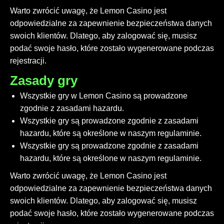
Warto zwrócić uwagę, że Lemon Casino jest
odpowiedzialne za zapewnienie bezpieczeństwa danych
swoich klientów. Dlatego, aby zalogować się, musisz
podać swoje hasło, które zostało wygenerowane podczas
rejestracji.
Zasady gry
Wszystkie gry w Lemon Casino są prowadzone
zgodnie z zasadami hazardu.
Wszystkie gry są prowadzone zgodnie z zasadami
hazardu, które są określone w naszym regulaminie.
Wszystkie gry są prowadzone zgodnie z zasadami
hazardu, które są określone w naszym regulaminie.
Warto zwrócić uwagę, że Lemon Casino jest
odpowiedzialne za zapewnienie bezpieczeństwa danych
swoich klientów. Dlatego, aby zalogować się, musisz
podać swoje hasło, które zostało wygenerowane podczas