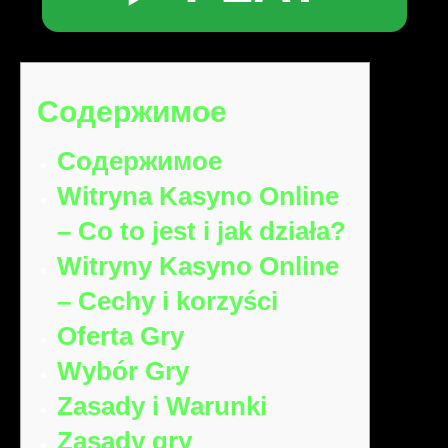
Содержимое
Содержимое
Witryna
Kasyno Online
– Co to jest i jak działa?
Witryny
Kasyno Online
– Cechy i korzyści
Oferta
Gry
Wybór
Gry
Zasady
i Warunki
Zasady
gry