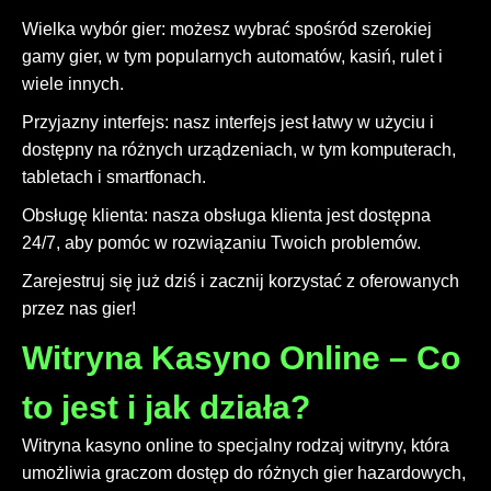
Wielka wybór gier: możesz wybrać spośród szerokiej
gamy gier, w tym popularnych automatów, kasiń, rulet i
wiele innych.
Przyjazny interfejs: nasz interfejs jest łatwy w użyciu i
dostępny na różnych urządzeniach, w tym komputerach,
tabletach i smartfonach.
Obsługę klienta: nasza obsługa klienta jest dostępna
24/7, aby pomóc w rozwiązaniu Twoich problemów.
Zarejestruj się już dziś i zacznij korzystać z oferowanych
przez nas gier!
Witryna Kasyno Online – Co
to jest i jak działa?
Witryna kasyno online to specjalny rodzaj witryny, która
umożliwia graczom dostęp do różnych gier hazardowych,