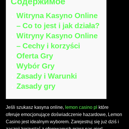
Содержимое
Witryna
Kasyno Online
– Co to jest i jak działa?
Witryny
Kasyno Online
– Cechy i korzyści
Oferta
Gry
Wybór
Gry
Zasady
i Warunki
Zasady
gry
Jeśli szukasz kasyna online,
lemon casino pl
które
oferuje emocjonujące doświadczenie hazardowe, Lemon
Casino jest idealnym wyborem. Zarejestruj się już dziś i
zacznij korzystać z oferowanych przez nas gier!