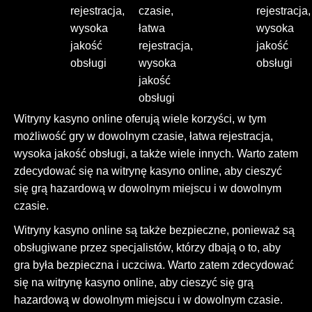
rejestracja,
czasie,
rejestracja,
wysoka
łatwa
wysoka
jakość
rejestracja,
jakość
obsługi
wysoka
obsługi
jakość
obsługi
Witryny kasyno online oferują wiele korzyści, w tym
możliwość gry w dowolnym czasie, łatwa rejestracja,
wysoka jakość obsługi, a także wiele innych. Warto zatem
zdecydować się na witrynę kasyno online, aby cieszyć
się grą hazardową w dowolnym miejscu i w dowolnym
czasie.
Witryny kasyno online są także bezpieczne, ponieważ są
obsługiwane przez specjalistów, którzy dbają o to, aby
gra była bezpieczna i uczciwa. Warto zatem zdecydować
się na witrynę kasyno online, aby cieszyć się grą
hazardową w dowolnym miejscu i w dowolnym czasie.