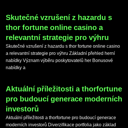
Skutečné vzrušení z hazardu s
thor fortune online casino a
relevantní strategie pro výhru
Skutečné vzrušení z hazardu s thor fortune online casino
a relevantní strategie pro výhru Základní přehled herní
nabídky Význam výběru poskytovatelů her Bonusové
nabídky a
Aktuální příležitosti a thorfortune
pro budoucí generace moderních
investorů
Aktuální příležitosti a thorfortune pro budoucí generace
moderních investorů Diverzifikace portfolia jako základ