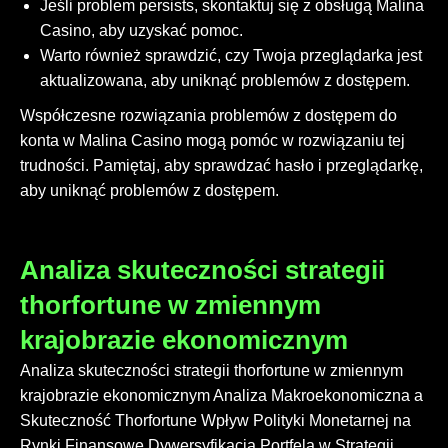
Jeśli problem persists, skontaktuj się z obsługą Malina
Casino, aby uzyskać pomoc.
Warto również sprawdzić, czy Twoja przeglądarka jest
aktualizowana, aby uniknąć problemów z dostępem.
Współczesne rozwiązania problemów z dostępem do
konta w Malina Casino mogą pomóc w rozwiązaniu tej
trudności. Pamiętaj, aby sprawdzać hasło i przeglądarkę,
aby uniknąć problemów z dostępem.
Analiza skuteczności strategii
thorfortune w zmiennym
krajobrazie ekonomicznym
Analiza skuteczności strategii thorfortune w zmiennym
krajobrazie ekonomicznym Analiza Makroekonomiczna a
Skuteczność Thorfortune Wpływ Polityki Monetarnej na
Rynki Finansowe Dywersyfikacja Portfela w Strategii