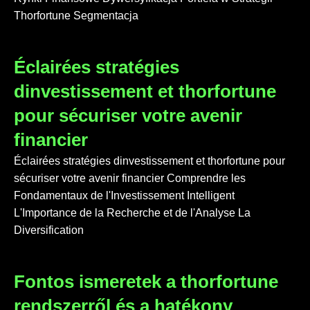
Thorfortune Segmentacja
Éclairées stratégies
dinvestissement et thorfortune
pour sécuriser votre avenir
financier
Éclairées stratégies dinvestissement et thorfortune pour
sécuriser votre avenir financier Comprendre les
Fondamentaux de l'Investissement Intelligent
L'Importance de la Recherche et de l'Analyse La
Diversification
Fontos ismeretek a thorfortune
rendszerről és a hatékony