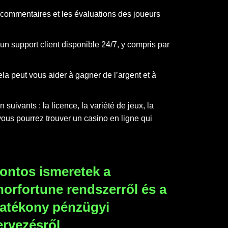
les commentaires et les évaluations des joueurs
 un support client disponible 24/7, y compris par
ela peut vous aider à gagner de l’argent et à
 suivants : la licence, la variété de jeux, la
, vous pourrez trouver un casino en ligne qui
ontos ismeretek a
horfortune rendszerről és a
atékony pénzügyi
ervezésről