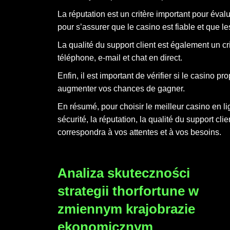
La réputation est un critère important pour évalu
pour s’assurer que le casino est fiable et que 
La qualité du support client est également un cri
téléphone, e-mail et chat en direct.
Enfin, il est important de vérifier si le casino
augmenter vos chances de gagner.
En résumé, pour choisir le meilleur casino en lign
sécurité, la réputation, la qualité du support cl
correspondra à vos attentes et à vos besoins.
Analiza skuteczności
strategii thorfortune w
zmiennym krajobrazie
ekonomicznym