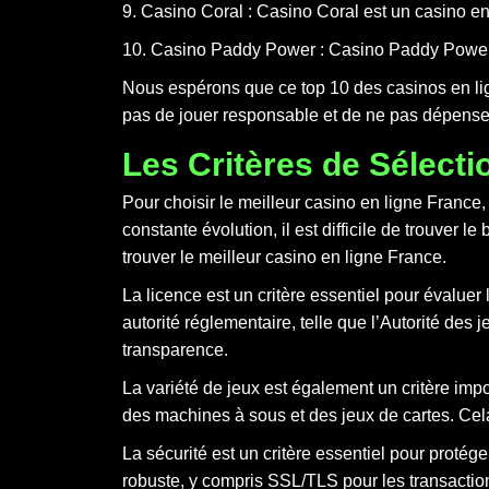
9. Casino Coral : Casino Coral est un casino en 
10. Casino Paddy Power : Casino Paddy Power es
Nous espérons que ce top 10 des casinos en lig
pas de jouer responsable et de ne pas dépense
Les Critères de Sélecti
Pour choisir le meilleur casino en ligne France, 
constante évolution, il est difficile de trouver l
trouver le meilleur casino en ligne France.
La licence est un critère essentiel pour évaluer l
autorité réglementaire, telle que l’Autorité des
transparence.
La variété de jeux est également un critère impo
des machines à sous et des jeux de cartes. Cela
La sécurité est un critère essentiel pour protége
robuste, y compris SSL/TLS pour les transaction