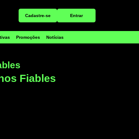
Cadastre-se
Entrar
tivas
Promoções
Notícias
ables
nos Fiables