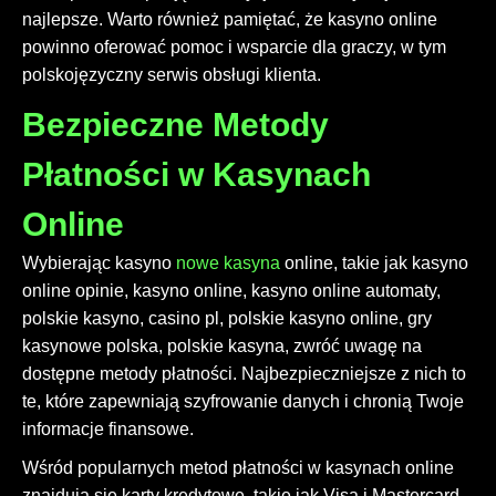
najlepsze. Warto również pamiętać, że kasyno online
powinno oferować pomoc i wsparcie dla graczy, w tym
polskojęzyczny serwis obsługi klienta.
Bezpieczne Metody
Płatności w Kasynach
Online
Wybierając kasyno
nowe kasyna
online, takie jak kasyno
online opinie, kasyno online, kasyno online automaty,
polskie kasyno, casino pl, polskie kasyno online, gry
kasynowe polska, polskie kasyna, zwróć uwagę na
dostępne metody płatności. Najbezpieczniejsze z nich to
te, które zapewniają szyfrowanie danych i chronią Twoje
informacje finansowe.
Wśród popularnych metod płatności w kasynach online
znajdują się karty kredytowe, takie jak Visa i Mastercard,