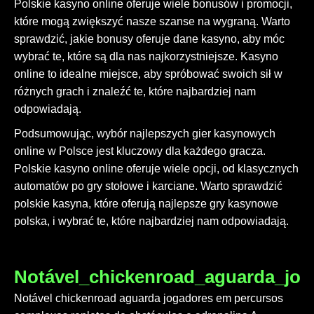
Polskie kasyno online oferuje wiele bonusów i promocji,
które mogą zwiększyć nasze szanse na wygraną. Warto
sprawdzić, jakie bonusy oferuje dane kasyno, aby móc
wybrać te, które są dla nas najkorzystniejsze. Kasyno
online to idealne miejsce, aby spróbować swoich sił w
różnych grach i znaleźć te, które najbardziej nam
odpowiadają.
Podsumowując, wybór najlepszych gier kasynowych
online w Polsce jest kluczowy dla każdego gracza.
Polskie kasyno online oferuje wiele opcji, od klasycznych
automatów po gry stołowe i karciane. Warto sprawdzić
polskie kasyna, które oferują najlepsze gry kasynowe
polska, i wybrać te, które najbardziej nam odpowiadają.
Notável_chickenroad_aguarda_jo
Notável chickenroad aguarda jogadores em percursos