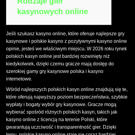
Rodzaje gier
kasynowych online
Jeśli szukasz kasyno online, które oferuje najlepsze gry
kasynowe i polskie kasyno z pozytywnymi kasyno online
opinie, jesteś we właściwym miejscu. W 2026 roku rynek
polskich kasyn online jest bardziej rozwinięty niż
kiedykolwiek, dzięki czemu gracze mają dostęp do
szerokiej gamy gry kasynowe polska i kasyno
internetowe.
Wśród najlepszych polskich kasyn online znajdują się te,
które oferują najwyższy poziom bezpieczeństwa, szybkie
wypłaty i bogaty wybór gry kasynowe. Gracze mogą
wybierać spośród różnych polskich kasyn, takich jak
kasyno online z licencją na terenie Polski, które
gwarantują uczciwość i transparentność gier. Dzięki
temu, polskie kasyno online staje się coraz bardziej