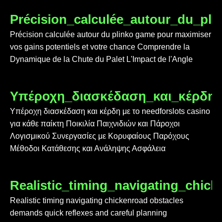
Précision_calculée_autour_du_pl
Précision calculée autour du plinko game pour maximiser
vos gains potentiels et votre chance Comprendre la
Dynamique de la Chute du Palet L'Impact de l'Angle
Υπέροχη_διασκέδαση_και_κέρδη_μ
Υπέροχη διασκέδαση και κέρδη με το needforslots casino
για κάθε παίκτη Ποικιλία Παιχνιδιών και Πάροχοι
Λογισμικού Συνεργασίες με Κορυφαίους Παρόχους
Μέθοδοι Κατάθεσης και Ανάληψης Ασφάλεια
Realistic_timing_navigating_chic
Realistic timing navigating chickenroad obstacles
demands quick reflexes and careful planning