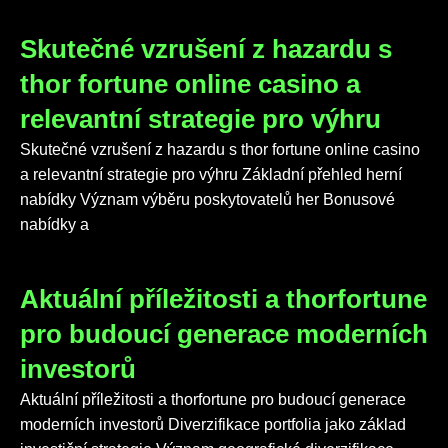
Skutečné vzrušení z hazardu s
thor fortune online casino a
relevantní strategie pro výhru
Skutečné vzrušení z hazardu s thor fortune online casino
a relevantní strategie pro výhru Základní přehled herní
nabídky Význam výběru poskytovatelů her Bonusové
nabídky a
Aktuální příležitosti a thorfortune
pro budoucí generace moderních
investorů
Aktuální příležitosti a thorfortune pro budoucí generace
moderních investorů Diverzifikace portfolia jako základ