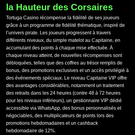
la Hauteur des Corsaires
Tortuga Casino récompense la fidélité de ses joueurs
grâce à un programme de fidélité thématique, inspiré de
l’univers pirate. Les joueurs progressent à travers
différents niveaux, du simple matelot au Capitaine, en
accumulant des points à chaque mise effectuée. À
chaque niveau atteint, de nouvelles récompenses sont
débloquées, telles que des coffres au trésor remplis de
bonus, des promotions exclusives et un accès privilégié à
des événements spéciaux. Le niveau Capitaine VIP offre
des avantages considérables, notamment un traitement
des retraits dans les 24 heures (contre 48 à 72 heures
pour les niveaux inférieurs), un gestionnaire VIP dédié
accessible via WhatsApp, des bonus personnalisés et
négociables, des multiplicateurs de points lors des
promotions hebdomadaires et un cashback
hebdomadaire de 12%.