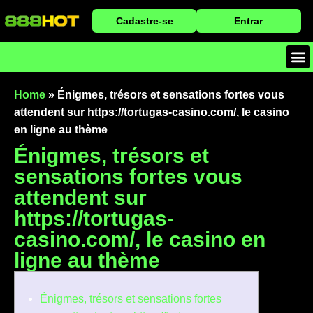
Cadastre-se
Entrar
Baix
Caça
Cassi
Home
»
Énigmes, trésors et sensations fortes vous
attendent sur https://tortugas-casino.com/, le casino
en ligne au thème
Énigmes, trésors et
sensations fortes vous
attendent sur
https://tortugas-
casino.com/, le casino en
ligne au thème
Énigmes, trésors et sensations fortes