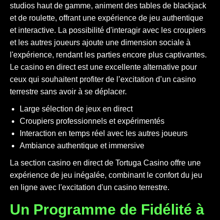
studios haut de gamme, animent des tables de blackjack
et de roulette, offrant une expérience de jeu authentique
et interactive. La possibilité d'interagir avec les croupiers
et les autres joueurs ajoute une dimension sociale à
l'expérience, rendant les parties encore plus captivantes.
Le casino en direct est une excellente alternative pour
ceux qui souhaitent profiter de l’excitation d’un casino
terrestre sans avoir à se déplacer.
Large sélection de jeux en direct
Croupiers professionnels et expérimentés
Interaction en temps réel avec les autres joueurs
Ambiance authentique et immersive
La section casino en direct de Tortuga Casino offre une
expérience de jeu inégalée, combinant le confort du jeu
en ligne avec l'excitation d'un casino terrestre.
Un Programme de Fidélité à