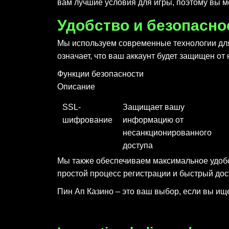
вам лучшие условия для игры, поэтому вы мо
Удобство и безопасно
Мы используем современные технологии дл
означает, что ваш аккаунт будет защищен от
Функции безопасности
Описание
SSL-
Защищает вашу
шифрование
информацию от
несанкционированного
доступа
Мы также обеспечиваем максимальное удобст
простой процесс регистрации и быстрый дос
Пин Ап Казино – это ваш выбор, если вы ище