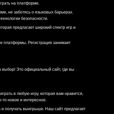
играть на платформе.
ме, не заботясь о языковых барьерах.
ехнологии безопасности.
оторая предлагает широкий спектр игр и
йте платформы. Регистрация занимает
ш выбор! Это официальный сайт, где вы
играть в любую игру, которая вам нравится,
-то новое и интересное.
ь и получать выигрыши. Наш сайт предлагает