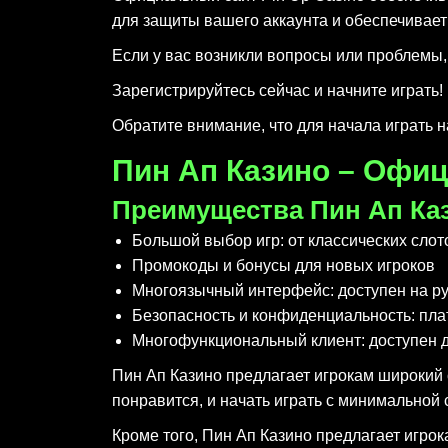
для защиты вашего аккаунта и обеспечивае
Если у вас возникли вопросы или проблемы,
Зарегистрируйтесь сейчас и начните играть!
Обратите внимание, что для начала играть н
Пин Ап Казино – Офиц
Преимущества Пин Ап Ка
Большой выбор игр: от классических слот
Промокоды и бонусы для новых игроков
Многоязычный интерфейс: доступен на ру
Безопасность и конфиденциальность: пл
Многофункциональный клиент: доступен д
Пин Ап Казино предлагает игрокам широкий с
понравится, и начать играть с минимальной 
Кроме того, Пин Ап Казино предлагает игро