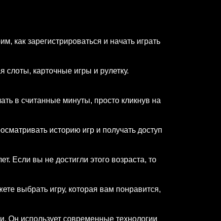
им, как зарегистрироваться и начать играть
я слоты, карточные игры и рулетку.
ать в считанные минуты, просто кликнув на
росматривать историю игр и получать доступ
т. Если вы не достигли этого возраста, то
жете выбрать игру, которая вам понравится,
и. Он использует современные технологии