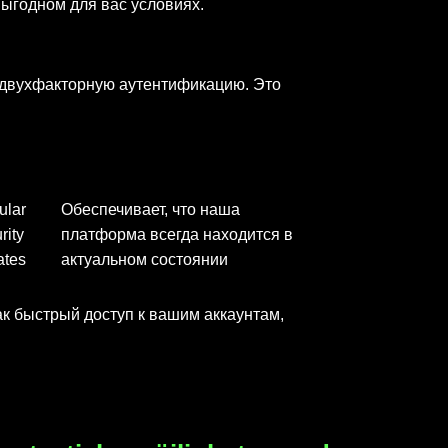
выгодном для вас условиях.
двухфакторную аутентификацию. Это
ular
Обеспечивает, что наша
rity
платформа всегда находится в
ates
актуальном состоянии
к быстрый доступ к вашим аккаунтам,