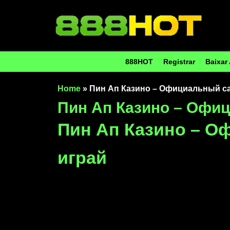
888HOT
Registrar
Baixar 
Home
»
Пин Ап Казино – Официальный сай
Пин Ап Казино – Офици
Пин Ап Казино – Оф
играй