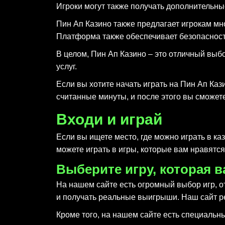
Игроки могут также получать дополнительны
Пин Ап Казино также предлагает игрокам мн
Платформа также обеспечивает безопасност
В целом, Пин Ап Казино – это отличный выб
услуг.
Если вы хотите начать играть на Пин Ап Ка
считанные минуты, и после этого вы сможет
Входи и играй
Если вы ищете место, где можно играть в ка
можете играть в игры, которые вам нравятс
Выберите игру, которая 
На нашем сайте есть огромный выбор игр, от
и получать реальные выигрыши. Наш сайт ре
Кроме того, на нашем сайте есть специальн