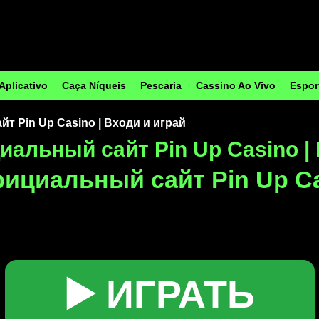
Aplicativo
Caça Níqueis
Pescaria
Cassino Ao Vivo
Espor
т Pin Up Casino | Входи и играй
альный сайт Pin Up Casino | 
ициальный сайт Pin Up Ca
▶️ ИГРАТЬ