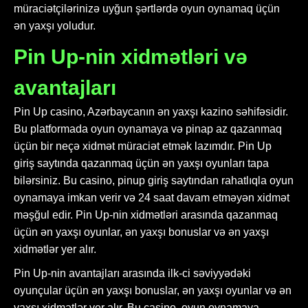
müraciətçilərinizə uyğun şərtlərdə oyun oynamaq üçün
ən yaxşı yoludur.
Pin Up-nin xidmətləri və
avantajları
Pin Up casino, Azərbaycanın ən yaxşı kazino səhifəsidir.
Bu platformada oyun oynamaya və pinap az qazanmaq
üçün bir neçə xidmət müraciət etmək lazımdır. Pin Up
giriş saytında qazanmaq üçün ən yaxşı oyunları tapa
bilərsiniz. Bu casino, pinup giriş saytından rahatlıqla oyun
oynamaya imkan verir və 24 saat davam etməyən xidmət
məşğul edir. Pin Up-nin xidmətləri arasında qazanmaq
üçün ən yaxşı oyunlar, ən yaxşı bonuslar və ən yaxşı
xidmətlər yer alır.
Pin Up-nin avantajları arasında ilk-ci səviyyədəki
oyunçular üçün ən yaxşı bonuslar, ən yaxşı oyunlar və ən
yaxşı xidmətlər yer alır. Bu casino, oyun oynamaya