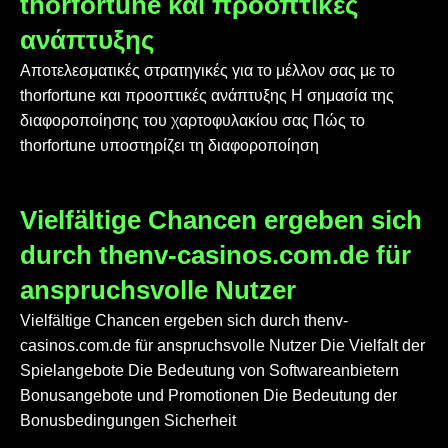
thorfortune και προοπτικές
ανάπτυξης
Αποτελεσματικές στρατηγικές για το μέλλον σας με το
thorfortune και προοπτικές ανάπτυξης Η σημασία της
διαφοροποίησης του χαρτοφυλακίου σας Πώς το
thorfortune υποστηρίζει τη διαφοροποίηση
Vielfältige Chancen ergeben sich
durch thenv-casinos.com.de für
anspruchsvolle Nutzer
Vielfältige Chancen ergeben sich durch thenv-
casinos.com.de für anspruchsvolle Nutzer Die Vielfalt der
Spielangebote Die Bedeutung von Softwareanbietern
Bonusangebote und Promotionen Die Bedeutung der
Bonusbedingungen Sicherheit