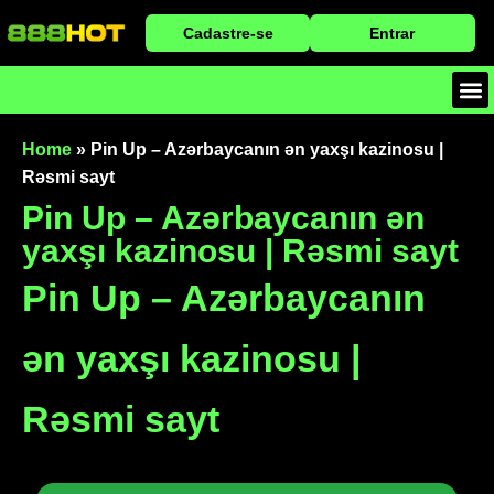
Cadastre-se
Entrar
Baix
Caça
Cassi
Home
»
Pin Up – Azərbaycanın ən yaxşı kazinosu |
Rəsmi sayt
Pin Up – Azərbaycanın ən
yaxşı kazinosu | Rəsmi sayt
Pin Up – Azərbaycanın
ən yaxşı kazinosu |
Rəsmi sayt