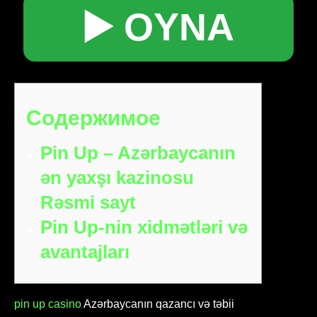
▶️ OYNA
Содержимое
Pin Up – Azərbaycanın
ən yaxşı kazinosu
Rəsmi sayt
Pin Up-nin xidmətləri və
avantajları
pin up casino
Azərbaycanın qazancı və təbii