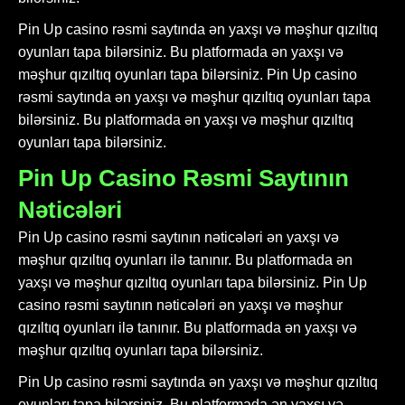
Pin Up casino rəsmi saytında ən yaxşı və məşhur qızıltıq
oyunları tapa bilərsiniz. Bu platformada ən yaxşı və
məşhur qızıltıq oyunları tapa bilərsiniz. Pin Up casino
rəsmi saytında ən yaxşı və məşhur qızıltıq oyunları tapa
bilərsiniz. Bu platformada ən yaxşı və məşhur qızıltıq
oyunları tapa bilərsiniz.
Pin Up Casino Rəsmi Saytının
Nəticələri
Pin Up casino rəsmi saytının nəticələri ən yaxşı və
məşhur qızıltıq oyunları ilə tanınır. Bu platformada ən
yaxşı və məşhur qızıltıq oyunları tapa bilərsiniz. Pin Up
casino rəsmi saytının nəticələri ən yaxşı və məşhur
qızıltıq oyunları ilə tanınır. Bu platformada ən yaxşı və
məşhur qızıltıq oyunları tapa bilərsiniz.
Pin Up casino rəsmi saytında ən yaxşı və məşhur qızıltıq
oyunları tapa bilərsiniz. Bu platformada ən yaxşı və