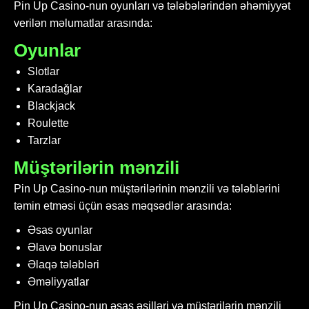
Pin Up Casino-nun oyunları və tələbələrindən əhəmiyyət
verilən məlumatlar arasında:
Oyunlar
Slotlar
Karadağlar
Blackjack
Roulette
Tarzlar
Müştərilərin mənzili
Pin Up Casino-nun müştərilərinin mənzili və tələblərini
təmin etməsi üçün əsas məqsədlər arasında:
Əsas oyunlar
Əlavə bonuslar
Əlaqə tələbləri
Əməliyyatlar
Pin Up Casino-nun əsas əsilləri və müştərilərin mənzili