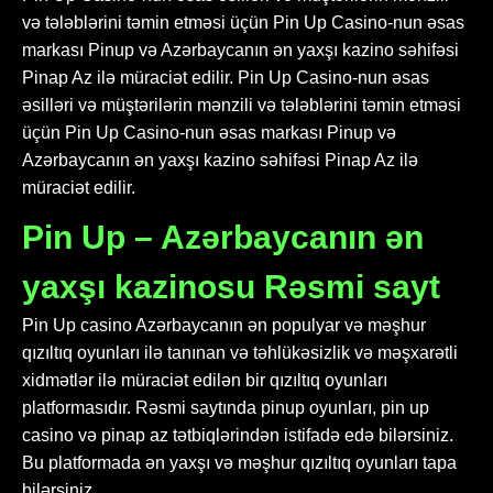
və tələblərini təmin etməsi üçün Pin Up Casino-nun əsas
markası Pinup və Azərbaycanın ən yaxşı kazino səhifəsi
Pinap Az ilə müraciət edilir. Pin Up Casino-nun əsas
əsilləri və müştərilərin mənzili və tələblərini təmin etməsi
üçün Pin Up Casino-nun əsas markası Pinup və
Azərbaycanın ən yaxşı kazino səhifəsi Pinap Az ilə
müraciət edilir.
Pin Up – Azərbaycanın ən
yaxşı kazinosu Rəsmi sayt
Pin Up casino Azərbaycanın ən populyar və məşhur
qızıltıq oyunları ilə tanınan və təhlükəsizlik və məşxarətli
xidmətlər ilə müraciət edilən bir qızıltıq oyunları
platformasıdır. Rəsmi saytında pinup oyunları, pin up
casino və pinap az tətbiqlərindən istifadə edə bilərsiniz.
Bu platformada ən yaxşı və məşhur qızıltıq oyunları tapa
bilərsiniz.