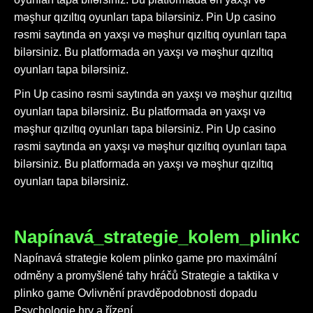
məşhur qızıltıq oyunları tapa bilərsiniz. Pin Up casino
rəsmi saytında ən yaxşı və məşhur qızıltıq oyunları tapa
bilərsiniz. Bu platformada ən yaxşı və məşhur qızıltıq
oyunları tapa bilərsiniz.
Pin Up casino rəsmi saytında ən yaxşı və məşhur qızıltıq
oyunları tapa bilərsiniz. Bu platformada ən yaxşı və
məşhur qızıltıq oyunları tapa bilərsiniz. Pin Up casino
rəsmi saytında ən yaxşı və məşhur qızıltıq oyunları tapa
bilərsiniz. Bu platformada ən yaxşı və məşhur qızıltıq
oyunları tapa bilərsiniz.
Napínavá_strategie_kolem_plink
Napínavá strategie kolem plinko game pro maximální
odměny a promyšlené tahy hráčů Strategie a taktika v
plinko game Ovlivnění pravděpodobnosti dopadu
Psychologie hry a řízení