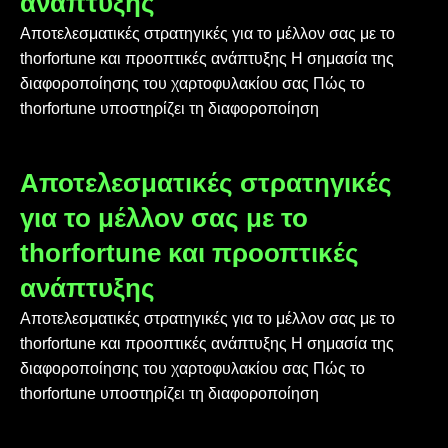
ανάπτυξης
Αποτελεσματικές στρατηγικές για το μέλλον σας με το
thorfortune και προοπτικές ανάπτυξης Η σημασία της
διαφοροποίησης του χαρτοφυλακίου σας Πώς το
thorfortune υποστηρίζει τη διαφοροποίηση
Αποτελεσματικές στρατηγικές
για το μέλλον σας με το
thorfortune και προοπτικές
ανάπτυξης
Αποτελεσματικές στρατηγικές για το μέλλον σας με το
thorfortune και προοπτικές ανάπτυξης Η σημασία της
διαφοροποίησης του χαρτοφυλακίου σας Πώς το
thorfortune υποστηρίζει τη διαφοροποίηση