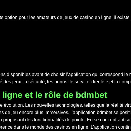
e option pour les amateurs de jeux de casino en ligne, il existe 
ions disponibles avant de choisir l’application qui correspond le
 des jeux, la sécurité, les bonus, le service clientèle et la compa
 ligne et le rôle de bdmbet
évolution. Les nouvelles technologies, telles que la réalité virt
ces de jeu encore plus immersives. l’application bdmbet se pos
n proposant des fonctionnalités de pointe. En se concentrant sur l
érence dans le monde des casinos en ligne. L’application contin