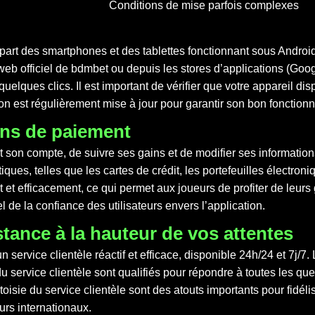
Conditions de mise parfois complexes
n
art des smartphones et des tablettes fonctionnant sous Android et
te web officiel de bdmbet ou depuis les stores d’applications (Goo
 quelques clics. Il est important de vérifier que votre appareil d
n est régulièrement mise à jour pour garantir son bon fonctionn
ons de paiement
t son compte, de suivre ses gains et de modifier ses informati
ques, telles que les cartes de crédit, les portefeuilles électron
t et efficacement, ce qui permet aux joueurs de profiter de leur
 de la confiance des utilisateurs envers l’application.
stance à la hauteur de vos attentes
n service clientèle réactif et efficace, disponible 24h/24 et 7j/7.
du service clientèle sont qualifiés pour répondre à toutes les q
toisie du service clientèle sont des atouts importants pour fidélis
urs internationaux.