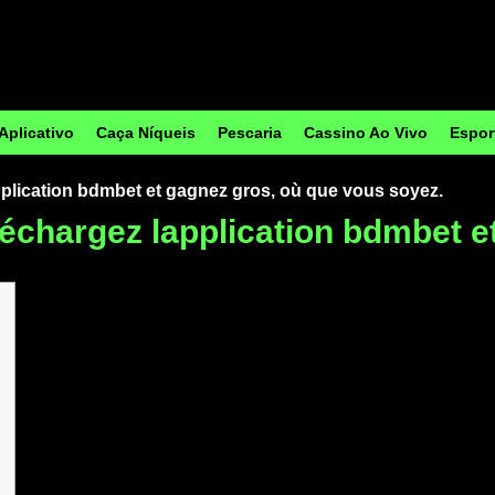
Aplicativo
Caça Níqueis
Pescaria
Cassino Ao Vivo
Espor
pplication bdmbet et gagnez gros, où que vous soyez.
léchargez lapplication bdmbet e