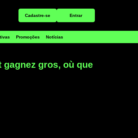
Cadastre-se
Entrar
tivas
Promoções
Notícias
t gagnez gros, où que