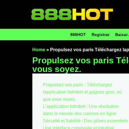
888HOT
Registrar
Baixar 
Home
»
Propulsez vos paris Téléchargez la
Propulsez vos paris Té
vous soyez.
Propulsez vos paris : Téléchargez
lapplication bdmbet et gagnez gros, où
que vous soyez.
L’application bdmbet : Une révolution
dans le monde des casinos en ligne
Sécurité et fiabilité : Des piliers essentiels
Une interface conviviale et intuitive