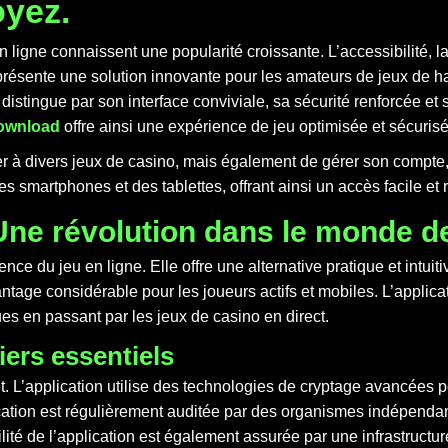
oyez.
 ligne connaissent une popularité croissante. L’accessibilité, la 
présente une solution innovante pour les amateurs de jeux de has
e distingue par son interface conviviale, sa sécurité renforcée e
ownload
offre ainsi une expérience de jeu optimisée et sécurisé
r à divers jeux de casino, mais également de gérer son compte, 
es smartphones et des tablettes, offrant ainsi un accès facile et 
Une révolution dans le monde d
ce du jeu en ligne. Elle offre une alternative pratique et intuiti
antage considérable pour les joueurs actifs et mobiles. L’applica
es en passant par les jeux de casino en direct.
liers essentiels
t. L’application utilise des technologies de cryptage avancées 
plication est régulièrement auditée par des organismes indépendant
bilité de l’application est également assurée par une infrastruct