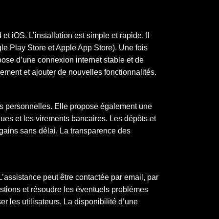
 iOS. L’installation est simple et rapide. Il
gle Play Store et Apple App Store). Une fois
ispose d’une connexion internet stable et de
ement et ajouter de nouvelles fonctionnalités.
ons personnelles. Elle propose également une
iques et les virements bancaires. Les dépôts et
s gains sans délai. La transparence des
 L’assistance peut être contactée par email, par
uestions et résoudre les éventuels problèmes
er les utilisateurs. La disponibilité d’une