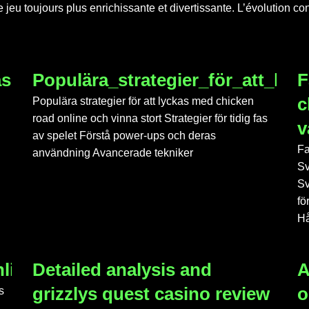
e jeu toujours plus enrichissante et divertissante. L’évolution c
sino_suisse_en_ligne_pour_des_div
Populära_strategier_för_att_ly
F
c
Populära strategier för att lyckas med chicken
road online och vinna stort Strategier för tidig fas
v
av spelet Förstå power-ups och deras
Fa
användning Avancerade tekniker
Sv
Sv
fö
Hå
nline_casino_ohne_oasis_mit_Fokus
Detailed analysis and
A
grizzlys quest casino review
o
s