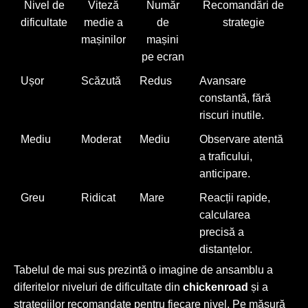
Nivel de
Viteză
Număr
Recomandări de
dificultate
medie a
de
strategie
mașinilor
mașini
pe ecran
Ușor
Scăzută
Redus
Avansare
constantă, fără
riscuri inutile.
Mediu
Moderat
Mediu
Observare atentă
a traficului,
anticipare.
Greu
Ridicat
Mare
Reacții rapide,
calcularea
precisă a
distanțelor.
Tabelul de mai sus prezintă o imagine de ansamblu a
diferitelor niveluri de dificultate din
chickenroad
și a
strategiilor recomandate pentru fiecare nivel. Pe măsură