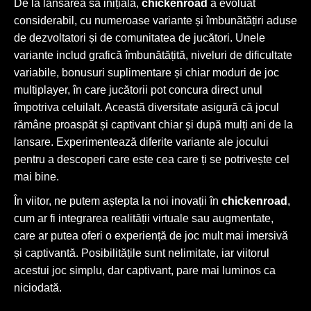
De la lansarea sa inițială,
chickenroad
a evoluat
considerabil, cu numeroase variante și îmbunătățiri aduse
de dezvoltatori și de comunitatea de jucători. Unele
variante includ grafică îmbunătățită, niveluri de dificultate
variabile, bonusuri suplimentare și chiar moduri de joc
multiplayer, în care jucătorii pot concura direct unul
împotriva celuilalt. Această diversitate asigură că jocul
rămâne proaspăt și captivant chiar și după mulți ani de la
lansare. Experimentează diferite variante ale jocului
pentru a descoperi care este cea care ți se potrivește cel
mai bine.
În viitor, ne putem aștepta la noi inovații în
chickenroad
,
cum ar fi integrarea realității virtuale sau augmentate,
care ar putea oferi o experiență de joc mult mai imersivă
și captivantă. Posibilitățile sunt nelimitate, iar viitorul
acestui joc simplu, dar captivant, pare mai luminos ca
niciodată.