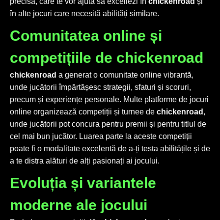
precisă, care te vor ajuta să excellezi în
chickenroad
și
în alte jocuri care necesită abilități similare.
Comunitatea online și
competițiile de chickenroad
chickenroad
a generat o comunitate online vibrantă,
unde jucătorii împărtășesc strategii, sfaturi și scoruri,
precum și experiențe personale. Multe platforme de jocuri
online organizează competiții și turnee de
chickenroad
,
unde jucătorii pot concura pentru premii și pentru titlul de
cel mai bun jucător. Luarea parte la aceste competiții
poate fi o modalitate excelentă de a-ți testa abilitățile și de
a te distra alături de alți pasionați ai jocului.
Evoluția și variantele
moderne ale jocului