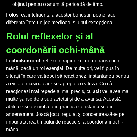
obținut pentru o anumită perioadă de timp.
Folosirea inteligentă a acestor bonusuri poate face
diferența între un joc mediocru și unul excepțional.
Rolul reflexelor și al
coordonării ochi-mână
În
chickenroad
, reflexele rapide și coordonarea ochi-
mână joacă un rol esențial. De multe ori, vei fi pus în
situații în care va trebui să reacționezi instantaneu pentru
a evita o mașină care se apropie cu viteză. Cu cât
reacționezi mai repede și mai precis, cu atât vei avea mai
multe șanse de a supraviețui și de a avansa. Această
abilitate se dezvoltă prin practică constantă și prin
antrenament. Joacă jocul regulat și concentrează-te pe
îmbunătățirea timpului de reacție și a coordonării ochi-
mână.