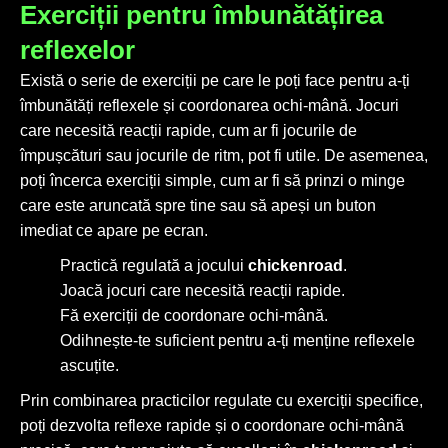
Exerciții pentru îmbunătățirea
reflexelor
Există o serie de exerciții pe care le poți face pentru a-ți
îmbunătăți reflexele și coordonarea ochi-mână. Jocuri
care necesită reacții rapide, cum ar fi jocurile de
împușcături sau jocurile de ritm, pot fi utile. De asemenea,
poți încerca exerciții simple, cum ar fi să prinzi o minge
care este aruncată spre tine sau să apeși un buton
imediat ce apare pe ecran.
Practică regulată a jocului
chickenroad
.
Joacă jocuri care necesită reacții rapide.
Fă exerciții de coordonare ochi-mână.
Odihnește-te suficient pentru a-ți menține reflexele
ascuțite.
Prin combinarea practicilor regulate cu exerciții specifice,
poți dezvolta reflexe rapide și o coordonare ochi-mână