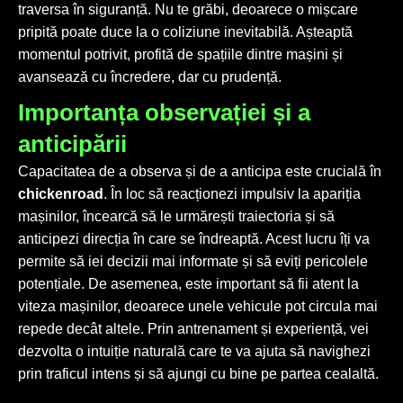
traversa în siguranță. Nu te grăbi, deoarece o mișcare
pripită poate duce la o coliziune inevitabilă. Așteaptă
momentul potrivit, profită de spațiile dintre mașini și
avansează cu încredere, dar cu prudență.
Importanța observației și a
anticipării
Capacitatea de a observa și de a anticipa este crucială în
chickenroad
. În loc să reacționezi impulsiv la apariția
mașinilor, încearcă să le urmărești traiectoria și să
anticipezi direcția în care se îndreaptă. Acest lucru îți va
permite să iei decizii mai informate și să eviți pericolele
potențiale. De asemenea, este important să fii atent la
viteza mașinilor, deoarece unele vehicule pot circula mai
repede decât altele. Prin antrenament și experiență, vei
dezvolta o intuiție naturală care te va ajuta să navighezi
prin traficul intens și să ajungi cu bine pe partea cealaltă.