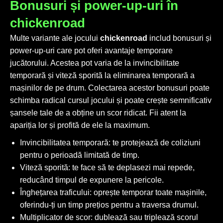
Bonusuri și power-up-uri în
chickenroad
Multe variante ale jocului
chickenroad
includ bonusuri și
power-up-uri care pot oferi avantaje temporare
jucătorului. Acestea pot varia de la invincibilitate
temporară și viteză sporită la eliminarea temporară a
mașinilor de pe drum. Colectarea acestor bonusuri poate
schimba radical cursul jocului și poate crește semnificativ
șansele tale de a obține un scor ridicat. Fii atent la
apariția lor și profită de ele la maximum.
Invincibilitatea temporară: te protejează de coliziuni
pentru o perioadă limitată de timp.
Viteză sporită: te face să te deplasezi mai repede,
reducând timpul de expunere la pericole.
Înghețarea traficului: oprește temporar toate mașinile,
oferindu-ți un timp prețios pentru a traversa drumul.
Multiplicator de scor: dublează sau triplează scorul