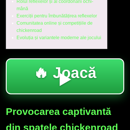
Rolul reflexelor și al coordonării ochi-
mână
Exerciții pentru îmbunătățirea reflexelor
Comunitatea online și competițiile de
chickenroad
Evoluția și variantele moderne ale jocului
🔥 Joacă
▶️
Provocarea captivantă
din spatele chickenroad