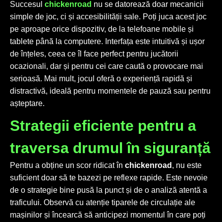
Succesul
chickenroad
nu se datorează doar mecanicii
simple de joc, ci și accesibilității sale. Poți juca acest joc
pe aproape orice dispozitiv, de la telefoane mobile și
tablete până la computere. Interfața este intuitivă și ușor
de înțeles, ceea ce îl face perfect pentru jucătorii
ocazionali, dar și pentru cei care caută o provocare mai
serioasă. Mai mult, jocul oferă o experiență rapidă și
distractivă, ideală pentru momentele de pauză sau pentru
așteptare.
Strategii eficiente pentru a
traversa drumul în siguranță
Pentru a obține un scor ridicat în
chickenroad
, nu este
suficient doar să te bazezi pe reflexe rapide. Este nevoie
de o strategie bine pusă la punct și de o analiză atentă a
traficului. Observă cu atenție tiparele de circulație ale
mașinilor și încearcă să anticipezi momentul în care poți