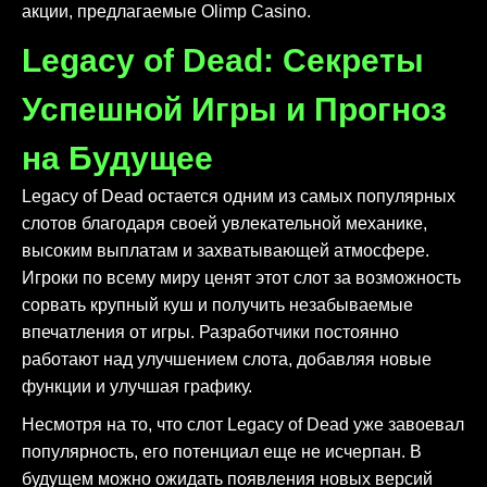
акции, предлагаемые Olimp Casino.
Legacy of Dead: Секреты
Успешной Игры и Прогноз
на Будущее
Legacy of Dead остается одним из самых популярных
слотов благодаря своей увлекательной механике,
высоким выплатам и захватывающей атмосфере.
Игроки по всему миру ценят этот слот за возможность
сорвать крупный куш и получить незабываемые
впечатления от игры. Разработчики постоянно
работают над улучшением слота, добавляя новые
функции и улучшая графику.
Несмотря на то, что слот Legacy of Dead уже завоевал
популярность, его потенциал еще не исчерпан. В
будущем можно ожидать появления новых версий