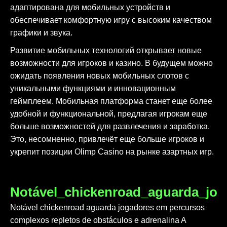
адаптирована для мобильных устройств и
обеспечивает комфортную игру с высоким качеством
графики и звука.
Развитие мобильных технологий открывает новые
возможности для игроков и казино. В будущем можно
ожидать появления новых мобильных слотов с
уникальными функциями и инновационным
геймплеем. Мобильная платформа станет еще более
удобной и функциональной, предлагая игрокам еще
больше возможностей для развлечения и заработка.
Это, несомненно, привлечёт еще больше игроков и
укрепит позиции Olimp Casino на рынке азартных игр.
Notável_chickenroad_aguarda_jo
Notável chickenroad aguarda jogadores em percursos
complexos repletos de obstáculos e adrenalina A