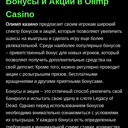
Бонусы и Акции в Olimp
Casino
Олимп казино
предлагает своим игрокам широкий
спектр бонусов и акций, которые позволяют увеличить
шансы на выигрыш и сделать игру еще более
увлекательной. Среди наиболее популярных бонусов
– приветственный бонус для новых игроков, который
позволяет получить дополнительные средства на
свой депозит. Кроме того, казино регулярно проводит
акции с розыгрышем призов, бесплатными
вращениями и другими приятными бонусами.
Бонусы и акции – это отличный способ увеличить свой
банкролл и испытать свою удачу в слоте Legacy of
Dead. Однако перед использованием бонусов
необходимо внимательно ознакомиться с условиями
их отыгрыша. У каждого бонуса есть определенные
требования к минимальной сумме ставки, количеству