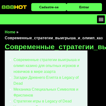
Cadastre-se
Entrar
Baix
Caça
Cassi
Home
»
Современные_стратегии_выигрыша_и_олимп_каз
Современные_стратегии_в
Современные стратегии выигрыша и
олимп казино для опытных игроков и
новичков в мире азарта
Загадки Древнего Египта в Legacy of
Dead
Механика Специальных Символов и
Фриспинов
Стратегии игры в Legacy of Dead