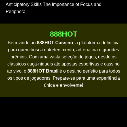
Anticipatory Skills The Importance of Focus and
Peripheral
888HOT
Bem-vindo ao
888HOT Cassino
, a plataforma definitiva
para quem busca entretenimento, adrenalina e grandes
prêmios. Com uma vasta seleção de jogos, desde os
clássicos caça-níqueis até apostas esportivas e cassino
ao vivo, o
888HOT Brasil
é o destino perfeito para todos
os tipos de jogadores. Prepare-se para uma experiência
única e envolvente!