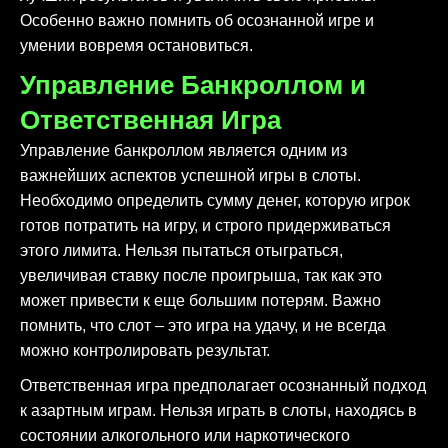
Особенно важно помнить об осознанной игре и
умении вовремя остановиться.
Управление Банкроллом и
Ответственная Игра
Управление банкроллом является одним из
важнейших аспектов успешной игры в слоты.
Необходимо определить сумму денег, которую игрок
готов потратить на игру, и строго придерживаться
этого лимита. Нельзя пытаться отыграться,
увеличивая ставку после проигрыша, так как это
может привести к еще большим потерям. Важно
помнить, что слот – это игра на удачу, и не всегда
можно контролировать результат.
Ответственная игра предполагает осознанный подход
к азартным играм. Нельзя играть в слоты, находясь в
состоянии алкогольного или наркотического