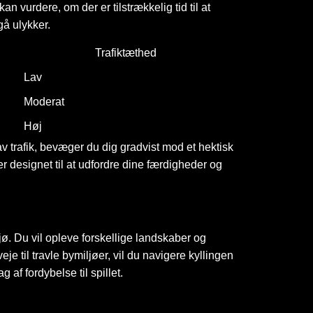
 vurdere, om der er tilstrækkelig tid til at
gå ulykker.
Trafiktæthed
Lav
Moderat
Høj
v trafik, bevæger du dig gradvist mod et hektisk
er designet til at udfordre dine færdigheder og
jø. Du vil opleve forskellige landskaber og
e til travle bymiljøer, vil du navigere kyllingen
 af fordybelse til spillet.