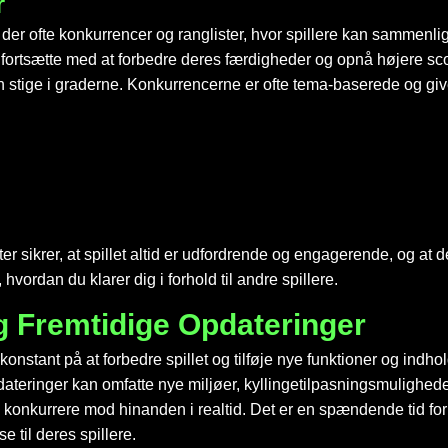
r
, er der ofte konkurrencer og ranglister, hvor spillere kan sammen
t fortsætte med at forbedre deres færdigheder og opnå højere sco
navn stige i graderne. Konkurrencerne er ofte tema-baserede og giv
 sikrer, at spillet altid er udfordrende og engagerende, og at der
hvordan du klarer dig i forhold til andre spillere.
og Fremtidige Opdateringer
onstant på at forbedre spillet og tilføje nye funktioner og indhold
opdateringer kan omfatte nye miljøer, kyllingetilpasningsmulighede
kan konkurrere mod hinanden i realtid. Det er en spændende tid fo
e til deres spillere.