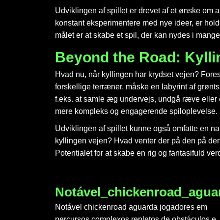
Udviklingen af spillet er drevet af et ønske om 
konstant eksperimentere med nye ideer, er hol
målet er at skabe et spil, der kan nydes i mange
Beyond the Road: Kylli
Hvad nu, når kyllingen har krydset vejen? Forest
forskellige terræner, måske en labyrint af grøn
f.eks. at samle æg undervejs, undgå ræve eller
mere kompleks og engagerende spiloplevelse.
Udviklingen af spillet kunne også omfatte en nar
kyllingen vejen? Hvad venter der på den på den 
Potentialet for at skabe en rig og fantasifuld v
Notável_chickenroad_agua
Notável chickenroad aguarda jogadores em
percursos complexos repletos de obstáculos e