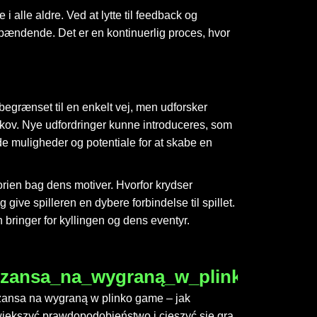
 alle aldre. Ved at lytte til feedback og
g spændende. Det er en kontinuerlig proces, hvor
 begrænset til en enkelt vej, men udforsker
 skov. Nye udfordringer kunne introduceres, som
e muligheder og potentiale for at skabe en
torien bag dens motiver. Hvorfor krydser
ive spilleren en dybere forbindelse til spillet.
 bringer for kyllingen og dens eventyr.
exos_repletos_de_obstá
_reflejos_para_evitar_el_tráfico_co
zansa_na_wygraną_w_plinko_game_
ansa na wygraną w plinko game – jak
iększyć prawdopodobieństwo i cieszyć się grą