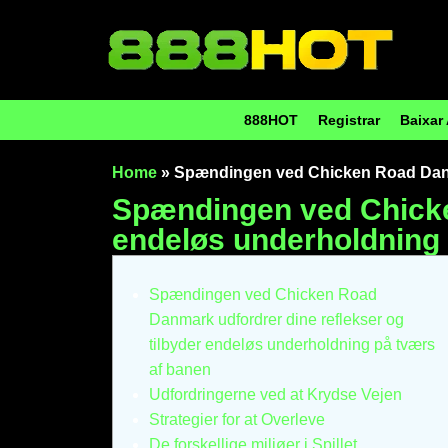
888HOT
Registrar
Baixar 
Home
»
Spændingen ved Chicken Road Danma
Spændingen ved Chicken
endeløs underholdning 
Spændingen ved Chicken Road
Danmark udfordrer dine reflekser og
tilbyder endeløs underholdning på tværs
af banen
Udfordringerne ved at Krydse Vejen
Strategier for at Overleve
De forskellige miljøer i Spillet