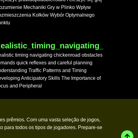
ozumienie Mechaniki Gry w Plinko Wpływ
zmieszczenia Kołków Wybór Optymalnego
nktu
os_gains_potentiels_e
_με_το_needforslots_cas
ealistic_timing_navigating_chicke
alistic timing navigating chickenroad obstacles
mands quick reflexes and careful planning
derstanding Traffic Patterns and Timing
veloping Anticipatory Skills The Importance of
cus and Peripheral
ndes prêmios. Com uma vasta seleção de jogos,
to para todos os tipos de jogadores. Prepare-se