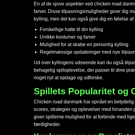
En af de sjove aspekter ved
chicken road danm
farver. Disse tilpasningsmuligheder giver dig mul
kylling, men det kan også give dig en følelse af s
Forskellige hatte til din kylling
Unikke kostumer og farver
Mulighed for at skabe en personlig kylling
Regelmæssige opdateringer med nye tilpas
Ud over kyllingens udseende kan du også tilpas
behagelig spiloplevelse, der passer til dine præ
noget nyt at opdage og udforske.
Spillets Popularitet o
Chicken road danmark
har opnået en betydelig p
scores, strategier og oplevelser med hinanden på 
giver spillerne mulighed for at forbinde med lig
færdigheder.