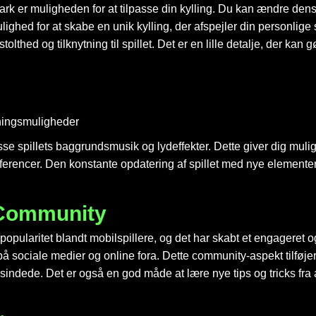
ark
er muligheden for at tilpasse din kylling. Du kan ændre den
ighed for at skabe en unik kylling, der afspejler din personlige s
tolthed og tilknytning til spillet. Det er en lille detalje, der kan
ningsmuligheder
se spillets baggrundsmusik og lydeffekter. Dette giver dig mul
ferencer. Den konstante opdatering af spillet med nye elementer 
g Community
opularitet blandt mobilspillere, og det har skabt et engageret o
sociale medier og online fora. Dette community-aspekt tilføjer et 
esindede. Det er også en god måde at lære nye tips og tricks fra