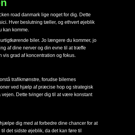
en
cken road danmark
lige noget for dig. Dette
ici. Hver beslutning tæller, og ethvert øjeblik
 du kan komme.
urtigtkørende biler. Jo længere du kommer, jo
ing af dine nerver og din evne til at træffe
n vis grad af koncentration og fokus.
rstå trafikmønstre, forudse bilernes
sioner ved hjælp af præcise hop og strategisk
 vejen. Dette tvinger dig til at være konstant
 hjælpe dig med at forbedre dine chancer for at
 det sidste øjeblik, da det kan føre til