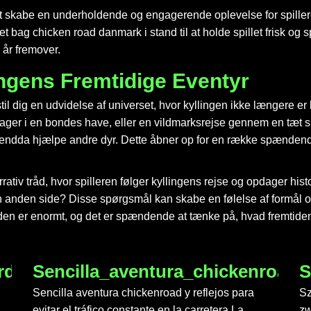
at skabe en underholdende og engagerende oplevelse for spillere i
det bag
chicken road danmark
i stand til at holde spillet frisk o
 år fremover.
ngens Fremtidige Eventyr
il dig en udvidelse af universet, hvor kyllingen ikke længere er
tsager i en bondes have, eller en vildmarksrejse gennem en tæt
 endda hjælpe andre dyr. Dette åbner op for en række spændend
rativ tråd, hvor spilleren følger kyllingens rejse og opdager his
anden side? Disse spørgsmål kan skabe en følelse af formål og g
erden er enormt, og det er spændende at tænke på, hvad fremtiden
rda_jogadores_em_percursos_compl
Sencilla_aventura_chickenroad_y
S
Sencilla aventura chickenroad y reflejos para
Sz
evitar el tráfico constante en la carretera La
zw