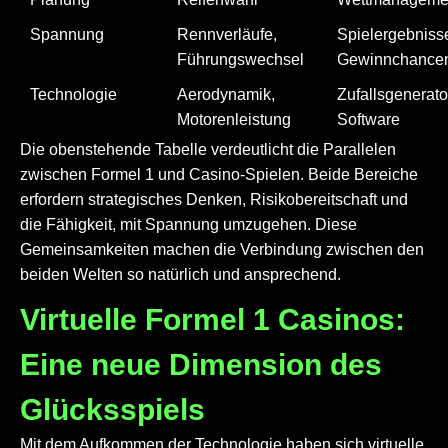
Spannung
Rennverläufe,
Spielergebniss
Führungswechsel
Gewinnchance
Technologie
Aerodynamik,
Zufallsgenerato
Motorenleistung
Software
Die obenstehende Tabelle verdeutlicht die Parallelen
zwischen Formel 1 und Casino-Spielen. Beide Bereiche
erfordern strategisches Denken, Risikobereitschaft und
die Fähigkeit, mit Spannung umzugehen. Diese
Gemeinsamkeiten machen die Verbindung zwischen den
beiden Welten so natürlich und ansprechend.
Virtuelle Formel 1 Casinos:
Eine neue Dimension des
Glücksspiels
Mit dem Aufkommen der Technologie haben sich virtuelle