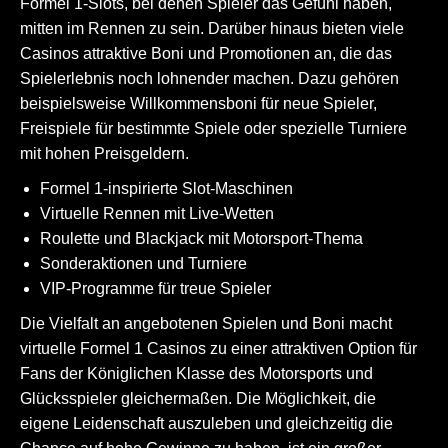
Formel 1-Slots, bei denen Spieler das Gefühl haben,
mitten im Rennen zu sein. Darüber hinaus bieten viele
Casinos attraktive Boni und Promotionen an, die das
Spielerlebnis noch lohnender machen. Dazu gehören
beispielsweise Willkommensboni für neue Spieler,
Freispiele für bestimmte Spiele oder spezielle Turniere
mit hohen Preisgeldern.
Formel 1-inspirierte Slot-Maschinen
Virtuelle Rennen mit Live-Wetten
Roulette und Blackjack mit Motorsport-Thema
Sonderaktionen und Turniere
VIP-Programme für treue Spieler
Die Vielfalt an angebotenen Spielen und Boni macht
virtuelle Formel 1 Casinos zu einer attraktiven Option für
Fans der Königlichen Klasse des Motorsports und
Glücksspieler gleichermaßen. Die Möglichkeit, die
eigene Leidenschaft auszuleben und gleichzeitig die