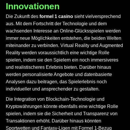
Innovationen
Die Zukunft des
formel 1 casino
sieht vielversprechend
aus. Mit dem Fortschritt der Technologie und dem
wachsenden Interesse an Online-Glücksspielen werden
immer neue Möglichkeiten entstehen, die beiden Welten
miteinander zu verbinden. Virtual Reality und Augmented
Reality werden voraussichtlich eine wichtige Rolle
spielen, indem sie den Spielern ein noch immersiveres
und realistischeres Erlebnis bieten. Darüber hinaus
werden personalisierte Angebote und datenbasierte
Analysen dazu beitragen, das Spielerlebnis noch
individueller und ansprechender zu gestalten.
Die Integration von Blockchain-Technologie und
Kryptowährungen könnte ebenfalls eine wichtige Rolle
spielen, indem sie die Sicherheit und Transparenz von
Transaktionen erhöht. Darüber hinaus könnten
Sportwetten und Fantasy-Ligen mit Formel 1-Bezug