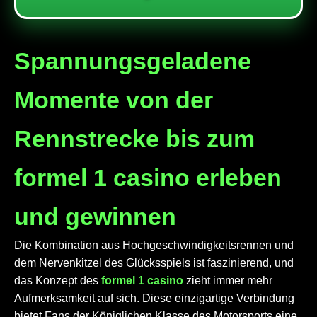
Spannungsgeladene
Momente von der
Rennstrecke bis zum
formel 1 casino erleben
und gewinnen
Die Kombination aus Hochgeschwindigkeitsrennen und
dem Nervenkitzel des Glücksspiels ist faszinierend, und
das Konzept des
formel 1 casino
zieht immer mehr
Aufmerksamkeit auf sich. Diese einzigartige Verbindung
bietet Fans der Königlichen Klasse des Motorsports eine