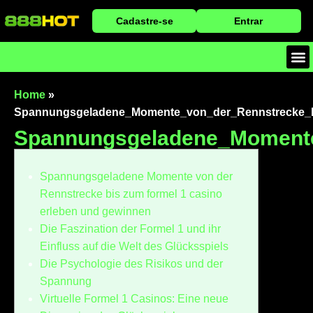
Cadastre-se
Entrar
Baix
Caça
Cassi
Home
»
Spannungsgeladene_Momente_von_der_Rennstrecke_b
Spannungsgeladene_Momente
Spannungsgeladene Momente von der
Rennstrecke bis zum formel 1 casino
erleben und gewinnen
Die Faszination der Formel 1 und ihr
Einfluss auf die Welt des Glücksspiels
Die Psychologie des Risikos und der
Spannung
Virtuelle Formel 1 Casinos: Eine neue