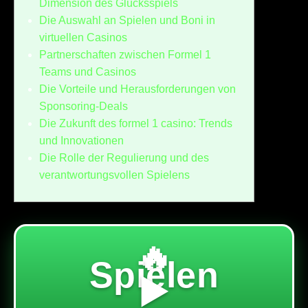
Dimension des Glücksspiels
Die Auswahl an Spielen und Boni in
virtuellen Casinos
Partnerschaften zwischen Formel 1
Teams und Casinos
Die Vorteile und Herausforderungen von
Sponsoring-Deals
Die Zukunft des formel 1 casino: Trends
und Innovationen
Die Rolle der Regulierung und des
verantwortungsvollen Spielens
🔥
Spielen
▶️