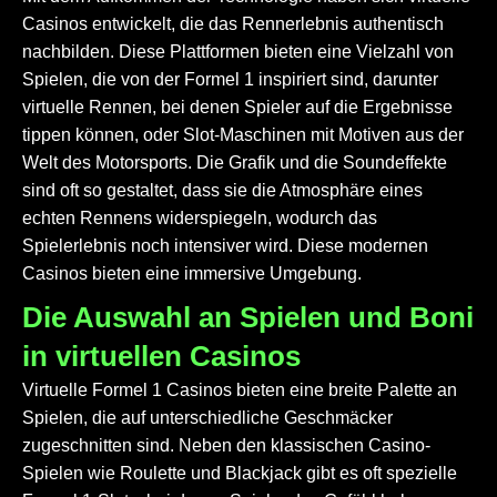
Casinos entwickelt, die das Rennerlebnis authentisch
nachbilden. Diese Plattformen bieten eine Vielzahl von
Spielen, die von der Formel 1 inspiriert sind, darunter
virtuelle Rennen, bei denen Spieler auf die Ergebnisse
tippen können, oder Slot-Maschinen mit Motiven aus der
Welt des Motorsports. Die Grafik und die Soundeffekte
sind oft so gestaltet, dass sie die Atmosphäre eines
echten Rennens widerspiegeln, wodurch das
Spielerlebnis noch intensiver wird. Diese modernen
Casinos bieten eine immersive Umgebung.
Die Auswahl an Spielen und Boni
in virtuellen Casinos
Virtuelle Formel 1 Casinos bieten eine breite Palette an
Spielen, die auf unterschiedliche Geschmäcker
zugeschnitten sind. Neben den klassischen Casino-
Spielen wie Roulette und Blackjack gibt es oft spezielle