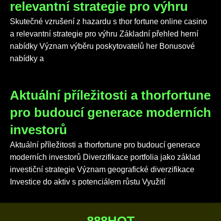
relevantní strategie pro výhru
Skutečné vzrušení z hazardu s thor fortune online casino
a relevantní strategie pro výhru Základní přehled herní
nabídky Význam výběru poskytovatelů her Bonusové
nabídky a
Aktuální příležitosti a thorfortune
pro budoucí generace moderních
investorů
Aktuální příležitosti a thorfortune pro budoucí generace
moderních investorů Diverzifikace portfolia jako základ
investiční strategie Význam geografické diverzifikace
Investice do aktiv s potenciálem růstu Využití