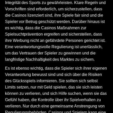
Integrität des Sports zu gewährleisten. Klare Regeln und
Vorschriften sind erforderlich, um sicherzustellen, dass
die Casinos lizenziert sind, ihre Spiele fair sind und die
Spieler vor Betrug geschützt werden. Darüber hinaus ist
es wichtig, dass die Casinos Maßnahmen zur
Spielsuchtprävention ergreifen und sicherstellen, dass
ihre Werbung nicht an gefährdete Personen gerichtet ist.
Eine verantwortungsvolle Regulierung ist unerlässlich,
um das Vertrauen der Spieler zu gewinnen und die
langfristige Nachhaltigkeit des Marktes zu sichern.
Es ist ebenso wichtig, dass die Spieler sich ihrer eigenen
Verantwortung bewusst sind und sich über die Risiken
des Glücksspiels informieren. Sie sollten sich selbst
Limits setzen, nur mit Geld spielen, das sie sich leisten
können zu verlieren, und sich Hilfe suchen, wenn sie das
Gefühl haben, die Kontrolle über ihr Spielverhalten zu
verlieren. Nur durch eine gemeinsame Anstrengung von
Regulierungsbehörden, Casinos und Spielern kann eine