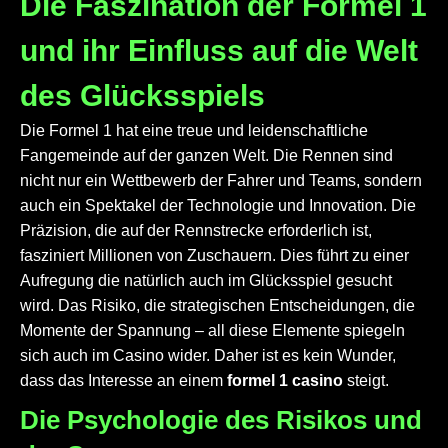
Die Faszination der Formel 1
und ihr Einfluss auf die Welt
des Glücksspiels
Die Formel 1 hat eine treue und leidenschaftliche
Fangemeinde auf der ganzen Welt. Die Rennen sind
nicht nur ein Wettbewerb der Fahrer und Teams, sondern
auch ein Spektakel der Technologie und Innovation. Die
Präzision, die auf der Rennstrecke erforderlich ist,
fasziniert Millionen von Zuschauern. Dies führt zu einer
Aufregung die natürlich auch im Glücksspiel gesucht
wird. Das Risiko, die strategischen Entscheidungen, die
Momente der Spannung – all diese Elemente spiegeln
sich auch im Casino wider. Daher ist es kein Wunder,
dass das Interesse an einem
formel 1 casino
steigt.
Die Psychologie des Risikos und