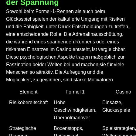
der Spannung
Sowohl beim Formel-1-Rennen als auch beim
Glücksspiel spielen der kalkulierte Umgang mit Risiken
und die Fähigkeit, unter Druck Entscheidungen zu treffen,
eine entscheidende Rolle. Die Adrenalinausschüttung,
die während eines spannenden Rennens oder eines
riskanten Einsatzes im Casino entsteht, ist vergleichbar.
Diese psychologischen Aspekte tragen maßgeblich zur
Faszination beider Welten bei und machen sie für viele
Menschen so attraktiv. Die Aufregung und die
Möglichkeit, zu gewinnen, sind starke Motivatoren.
Element
Formel 1
Casino
Risikobereitschaft
Hohe
Einsätze,
Geschwindigkeiten,
Glücksspiele
Überholmanöver
Strategische
Boxenstopps,
Spielstrategien,
Planung
Reifenwahl
Wettmanageme