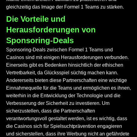
gleichzeitig das Image der Formel 1 Teams zu stärken.
Die Vorteile und
Herausforderungen von
Sponsoring-Deals
Sponsoring-Deals zwischen Formel 1 Teams und
Casinos sind mit einigen Herausforderungen verbunden.
Einerseits gibt es Bedenken hinsichtlich der ethischen
Vertretbarkeit, da Glücksspiel süchtig machen kann.
Andererseits bieten diese Partnerschaften eine wichtige
Einnahmequelle für die Teams und ermöglichen es ihnen,
weiterhin in die Entwicklung der Technologie und die
Verbesserung der Sicherheit zu investieren. Um
sicherzustellen, dass die Partnerschaften
verantwortungsvoll gestaltet werden, ist es wichtig, dass
die Casinos sich für Spielsuchtprävention engagieren
und sicherstellen, dass ihre Werbung nicht an gefährdete