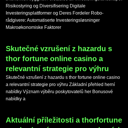
Risikostyring og Diversifisering Digitale
Investeringsplattformer og Deres Fordeler Robo-
rådgivere: Automatiserte Investeringsløsninger
Makroøkonomiske Faktorer
Skutečné vzrušení z hazardu s
thor fortune online casino a
relevantní strategie pro výhru
Skutečné vzrušení z hazardu s thor fortune online casino
a relevantní strategie pro výhru Základní přehled herní
nabídky Význam výběru poskytovatelů her Bonusové
nabídky a
Aktuální příležitosti a thorfortune