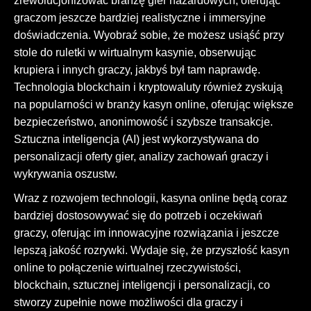
zrewolucjonizować branżę gier hazardowych, oferując
graczom jeszcze bardziej realistyczne i immersyjne
doświadczenia. Wyobraź sobie, że możesz usiąść przy
stole do ruletki w wirtualnym kasynie, obserwując
krupiera i innych graczy, jakbyś był tam naprawdę.
Technologia blockchain i kryptowaluty również zyskują
na popularności w branży kasyn online, oferując większe
bezpieczeństwo, anonimowość i szybsze transakcje.
Sztuczna inteligencja (AI) jest wykorzystywana do
personalizacji oferty gier, analizy zachowań graczy i
wykrywania oszustw.
Wraz z rozwojem technologii, kasyna online będą coraz
bardziej dostosowywać się do potrzeb i oczekiwań
graczy, oferując im innowacyjne rozwiązania i jeszcze
lepszą jakość rozrywki. Wydaje się, że przyszłość kasyn
online to połączenie wirtualnej rzeczywistości,
blockchain, sztucznej inteligencji i personalizacji, co
stworzy zupełnie nowe możliwości dla graczy i