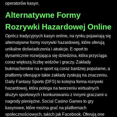
operatorów kasyn.
Alternatywne Formy
Rozrywki Hazardowej Online
Oprócz tradycyjnych kasyn online, na rynku pojawiają się
alternatywne formy rozrywki hazardowej, które oferują
unikalne doświadczenia i atrakcje. E-sport to
dynamicznie rozwijająca się dziedzina, która przyciąga
coraz większą liczbę widzów i graczy. Zakłady
bukmacherskie na e-sport są coraz bardziej popularne, a
platformy oferujące takie zakłady zyskują na znaczeniu.
Daily Fantasy Sports (DFS) to kolejna forma rozrywki
hazardowej, która polega na tworzeniu wirtualnych
drużyn sportowych i konkurowaniu z innymi graczami o
nagrody pieniężne. Social Casino Games to gry
kasynowe, które można grać na platformach
społecznościowych, takich jak Facebook. Oferują one