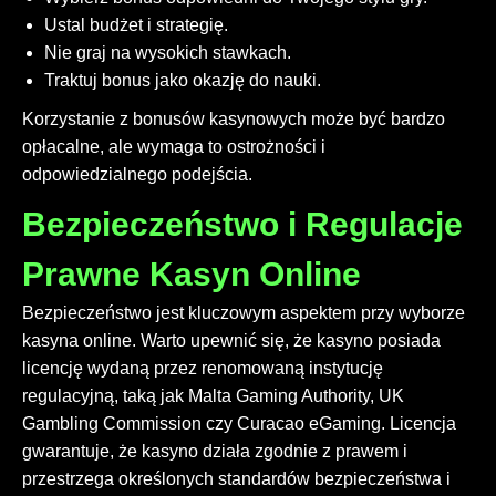
Ustal budżet i strategię.
Nie graj na wysokich stawkach.
Traktuj bonus jako okazję do nauki.
Korzystanie z bonusów kasynowych może być bardzo
opłacalne, ale wymaga to ostrożności i
odpowiedzialnego podejścia.
Bezpieczeństwo i Regulacje
Prawne Kasyn Online
Bezpieczeństwo jest kluczowym aspektem przy wyborze
kasyna online. Warto upewnić się, że kasyno posiada
licencję wydaną przez renomowaną instytucję
regulacyjną, taką jak Malta Gaming Authority, UK
Gambling Commission czy Curacao eGaming. Licencja
gwarantuje, że kasyno działa zgodnie z prawem i
przestrzega określonych standardów bezpieczeństwa i