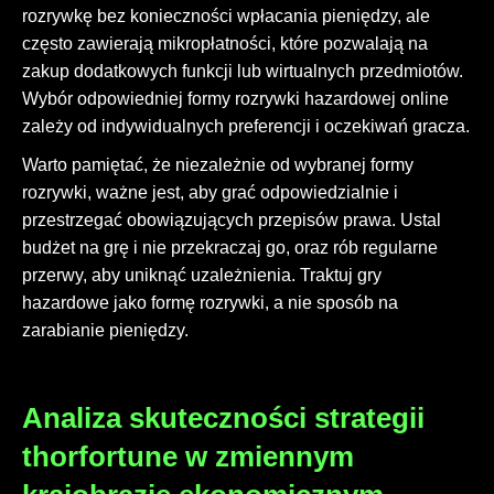
rozrywkę bez konieczności wpłacania pieniędzy, ale
często zawierają mikropłatności, które pozwalają na
zakup dodatkowych funkcji lub wirtualnych przedmiotów.
Wybór odpowiedniej formy rozrywki hazardowej online
zależy od indywidualnych preferencji i oczekiwań gracza.
Warto pamiętać, że niezależnie od wybranej formy
rozrywki, ważne jest, aby grać odpowiedzialnie i
przestrzegać obowiązujących przepisów prawa. Ustal
budżet na grę i nie przekraczaj go, oraz rób regularne
przerwy, aby uniknąć uzależnienia. Traktuj gry
hazardowe jako formę rozrywki, a nie sposób na
zarabianie pieniędzy.
Analiza skuteczności strategii
thorfortune w zmiennym