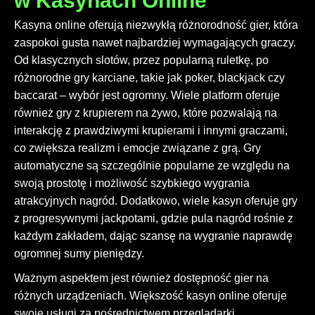
w Kasynach Online
Kasyna online oferują niezwykłą różnorodność gier, która
zaspokoi gusta nawet najbardziej wymagających graczy.
Od klasycznych slotów, przez popularną ruletkę, po
różnorodne gry karciane, takie jak poker, blackjack czy
baccarat – wybór jest ogromny. Wiele platform oferuje
również gry z krupierem na żywo, które pozwalają na
interakcję z prawdziwymi krupierami i innymi graczami,
co zwiększa realizm i emocje związane z grą. Gry
automatyczne są szczególnie popularne ze względu na
swoją prostotę i możliwość szybkiego wygrania
atrakcyjnych nagród. Dodatkowo, wiele kasyn oferuje gry
z progresywnymi jackpotami, gdzie pula nagród rośnie z
każdym zakładem, dając szansę na wygranie naprawdę
ogromnej sumy pieniędzy.
Ważnym aspektem jest również dostępność gier na
różnych urządzeniach. Większość kasyn online oferuje
swoje usługi za pośrednictwem przeglądarki