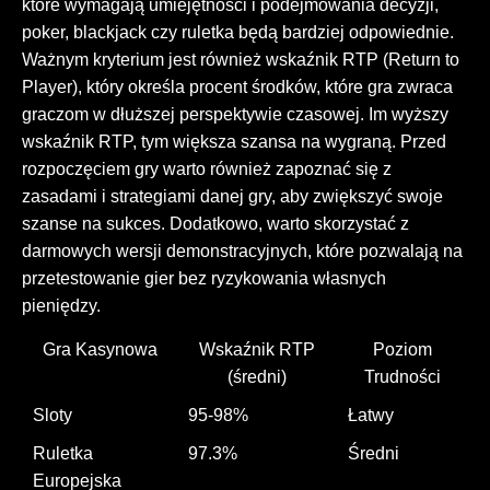
które wymagają umiejętności i podejmowania decyzji,
poker, blackjack czy ruletka będą bardziej odpowiednie.
Ważnym kryterium jest również wskaźnik RTP (Return to
Player), który określa procent środków, które gra zwraca
graczom w dłuższej perspektywie czasowej. Im wyższy
wskaźnik RTP, tym większa szansa na wygraną. Przed
rozpoczęciem gry warto również zapoznać się z
zasadami i strategiami danej gry, aby zwiększyć swoje
szanse na sukces. Dodatkowo, warto skorzystać z
darmowych wersji demonstracyjnych, które pozwalają na
przetestowanie gier bez ryzykowania własnych
pieniędzy.
Gra Kasynowa
Wskaźnik RTP
Poziom
(średni)
Trudności
Sloty
95-98%
Łatwy
Ruletka
97.3%
Średni
Europejska