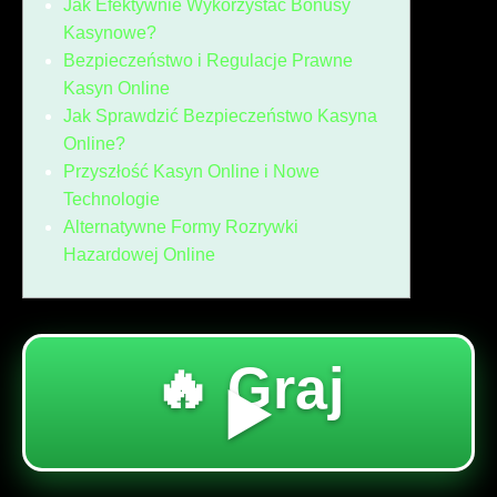
Jak Efektywnie Wykorzystać Bonusy
Kasynowe?
Bezpieczeństwo i Regulacje Prawne
Kasyn Online
Jak Sprawdzić Bezpieczeństwo Kasyna
Online?
Przyszłość Kasyn Online i Nowe
Technologie
Alternatywne Formy Rozrywki
Hazardowej Online
🔥 Graj
▶️