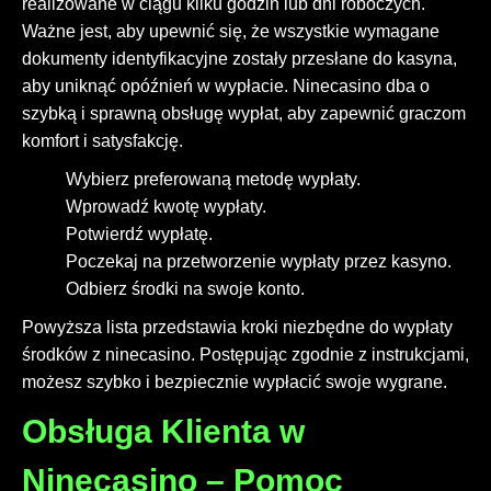
realizowane w ciągu kilku godzin lub dni roboczych.
Ważne jest, aby upewnić się, że wszystkie wymagane
dokumenty identyfikacyjne zostały przesłane do kasyna,
aby uniknąć opóźnień w wypłacie. Ninecasino dba o
szybką i sprawną obsługę wypłat, aby zapewnić graczom
komfort i satysfakcję.
Wybierz preferowaną metodę wypłaty.
Wprowadź kwotę wypłaty.
Potwierdź wypłatę.
Poczekaj na przetworzenie wypłaty przez kasyno.
Odbierz środki na swoje konto.
Powyższa lista przedstawia kroki niezbędne do wypłaty
środków z ninecasino. Postępując zgodnie z instrukcjami,
możesz szybko i bezpiecznie wypłacić swoje wygrane.
Obsługa Klienta w
Ninecasino – Pomoc