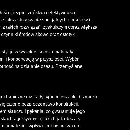
ści, bezpieczeństwa i efektywności
ie jak zastosowanie specjalnych dodatków i
m z takich rozwiązań, zyskującym coraz większą
a czynniki środowiskowe oraz estetyki
stycje w wysokiej jakości materiały i
mi i konserwacją w przyszłości. Wybór
porność na działanie czasu. Przemyślane
mechaniczne niż tradycyjne mieszanki. Oznacza
zwiększone bezpieczeństwo konstrukcji.
em skurczu i pękania, co gwarantuje jego
iskach agresywnych, takich jak obszary
 minimalizacji wpływu budownictwa na