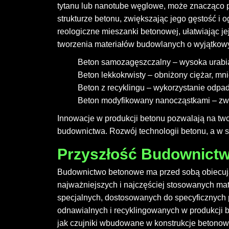
tytanu lub nanotube węglowe, może znacząco p
strukturze betonu, zwiększając jego gęstość i
reologiczne mieszanki betonowej, ułatwiając j
tworzenia materiałów budowlanych o wyjątkow
Beton samozagęszczalny – wysoka urabial
Beton lekkokrwisty – obniżony ciężar, mni
Beton z recyklingu – wykorzystanie odpa
Beton modyfikowany nanocząstkami – zwi
Innowacje w produkcji betonu pozwalają na t
budownictwa. Rozwój technologii betonu, a w s
Przyszłość Budownict
Budownictwo betonowe ma przed sobą obiecując
najważniejszych i najczęściej stosowanych ma
specjalnych, dostosowanych do specyficznych 
odnawialnych i recyklingowanych w produkcji be
jak czujniki wbudowane w konstrukcje betono