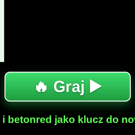
🔥 Graj ▶️
i i betonred jako klucz do 