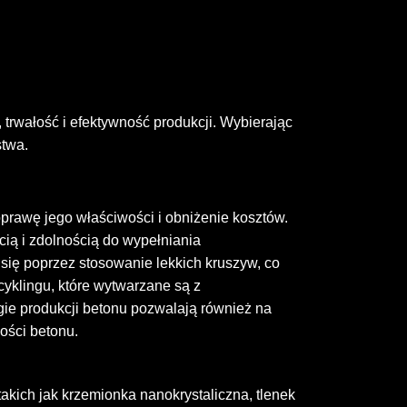
rwałość i efektywność produkcji. Wybierając
stwa.
oprawę jego właściwości i obniżenie kosztów.
ią i zdolnością do wypełniania
 się poprzez stosowanie lekkich kruszyw, co
cyklingu, które wytwarzane są z
e produkcji betonu pozwalają również na
ości betonu.
kich jak krzemionka nanokrystaliczna, tlenek