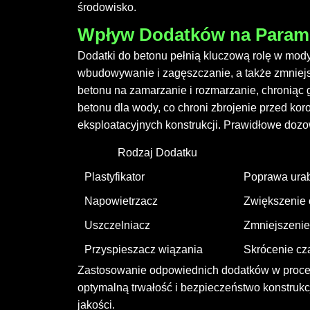
środowisko.
Wpływ Dodatków na Param
Dodatki do betonu pełnią kluczową rolę w modyf
wbudowywanie i zagęszczanie, a także zmniejs
betonu na zamarzanie i rozmarzanie, chroniąc 
betonu dla wody, co chroni zbrojenie przed k
eksploatacyjnych konstrukcji. Prawidłowe dozo
Rodzaj Dodatku
Plastyfikator
Poprawa urab
Napowietrzacz
Zwiększenie 
Uszczelniacz
Zmniejszenie
Przyspieszacz wiązania
Skrócenie cz
Zastosowanie odpowiednich dodatków w procesi
optymalną trwałość i bezpieczeństwo konstrukc
jakości.