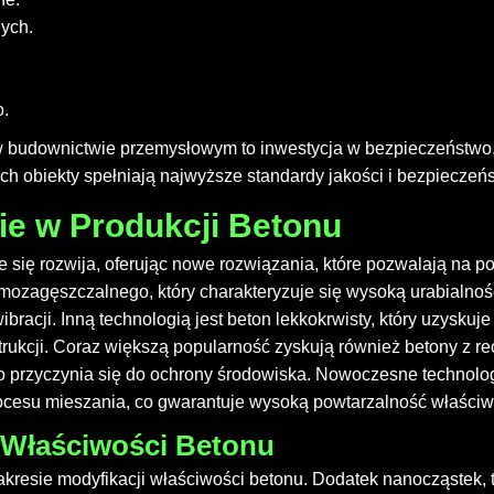
ych.
o.
 budownictwie przemysłowym to inwestycja w bezpieczeństwo, t
ch obiekty spełniają najwyższe standardy jakości i bezpieczeń
ie w Produkcji Betonu
 się rozwija, oferując nowe rozwiązania, które pozwalają na p
mozagęszczalnego, który charakteryzuje się wysoką urabialnośc
racji. Inną technologią jest beton lekkokrwisty, który uzyskuje
trukcji. Coraz większą popularność zyskują również betony z re
przyczynia się do ochrony środowiska. Nowoczesne technologi
rocesu mieszania, co gwarantuje wysoką powtarzalność właściw
 Właściwości Betonu
resie modyfikacji właściwości betonu. Dodatek nanocząstek, ta