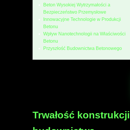
Beton Wysokiej Wytrzymałości a
Bezpieczeństwo Przemysłowe
Innowacyjne Technologie w Produkcji
Betonu
Wpływ Nanotechnologii na Właściwości
Betonu
Przyszłość Budownictwa Betonowego
Trwałość konstrukcj