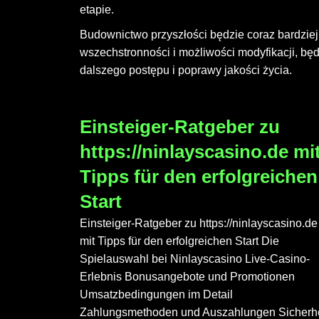
etapie.
Budownictwo przyszłości będzie coraz bardziej 
wszechstronności i możliwości modyfikacji, bę
dalszego postępu i poprawy jakości życia.
Einsteiger-Ratgeber zu
https://ninlayscasino.de mi
Tipps für den erfolgreichen
Start
Einsteiger-Ratgeber zu https://ninlayscasino.de
mit Tipps für den erfolgreichen Start Die
Spielauswahl bei Ninlayscasino Live-Casino-
Erlebnis Bonusangebote und Promotionen
Umsatzbedingungen im Detail
Zahlungsmethoden und Auszahlungen Sicherhe