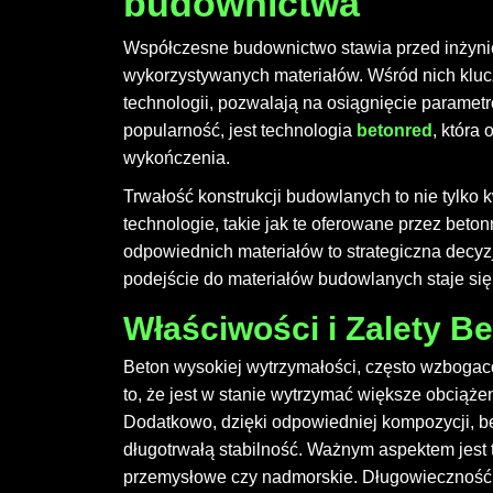
budownictwa
Współczesne budownictwo stawia przed inżyni
wykorzystywanych materiałów. Wśród nich kluc
technologii, pozwalają na osiągnięcie paramet
popularność, jest technologia
betonred
, która
wykończenia.
Trwałość konstrukcji budowlanych to nie tylko 
technologie, takie jak te oferowane przez bet
odpowiednich materiałów to strategiczna decyz
podejście do materiałów budowlanych staje si
Właściwości i Zalety B
Beton wysokiej wytrzymałości, często wzbogac
to, że jest w stanie wytrzymać większe obciąże
Dodatkowo, dzięki odpowiedniej kompozycji, be
długotrwałą stabilność. Ważnym aspektem jest
przemysłowe czy nadmorskie. Długowieczność 