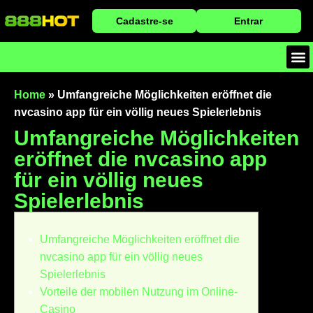
Cadastre-se
Entrar
Baix
Caça
Cassi
Home
»
Umfangreiche Möglichkeiten eröffnet die
nvcasino app für ein völlig neues Spielerlebnis
Umfangreiche Möglichkeiten
eröffnet die nvcasino app
für ein völlig neues
Spielerlebnis
Umfangreiche Möglichkeiten eröffnet die
nvcasino app für ein völlig neues
Spielerlebnis
Vorteile der mobilen Nutzung im Online-
Casino