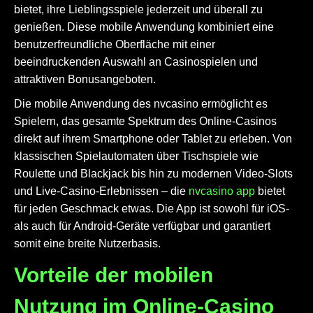
bietet, ihre Lieblingsspiele jederzeit und überall zu
genießen. Diese mobile Anwendung kombiniert eine
benutzerfreundliche Oberfläche mit einer
beeindruckenden Auswahl an Casinospielen und
attraktiven Bonusangeboten.
Die mobile Anwendung des nvcasino ermöglicht es
Spielern, das gesamte Spektrum des Online-Casinos
direkt auf ihrem Smartphone oder Tablet zu erleben. Von
klassischen Spielautomaten über Tischspiele wie
Roulette und Blackjack bis hin zu modernen Video-Slots
und Live-Casino-Erlebnissen – die
nvcasino app
bietet
für jeden Geschmack etwas. Die App ist sowohl für iOS-
als auch für Android-Geräte verfügbar und garantiert
somit eine breite Nutzerbasis.
Vorteile der mobilen
Nutzung im Online-Casino