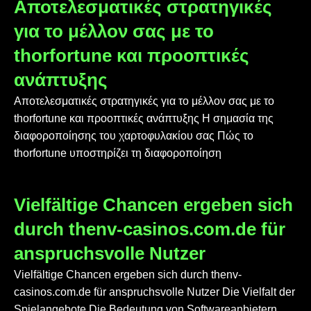
Αποτελεσματικές στρατηγικές
για το μέλλον σας με το
thorfortune και προοπτικές
ανάπτυξης
Αποτελεσματικές στρατηγικές για το μέλλον σας με το
thorfortune και προοπτικές ανάπτυξης Η σημασία της
διαφοροποίησης του χαρτοφυλακίου σας Πώς το
thorfortune υποστηρίζει τη διαφοροποίηση
Vielfältige Chancen ergeben sich
durch thenv-casinos.com.de für
anspruchsvolle Nutzer
Vielfältige Chancen ergeben sich durch thenv-
casinos.com.de für anspruchsvolle Nutzer Die Vielfalt der
Spielangebote Die Bedeutung von Softwareanbietern