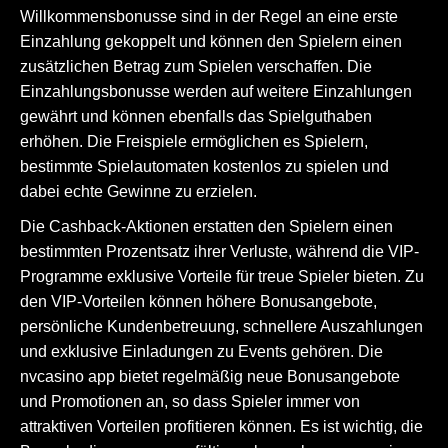
Willkommensbonusse sind in der Regel an eine erste
Einzahlung gekoppelt und können den Spielern einen
zusätzlichen Betrag zum Spielen verschaffen. Die
Einzahlungsbonusse werden auf weitere Einzahlungen
gewährt und können ebenfalls das Spielguthaben
erhöhen. Die Freispiele ermöglichen es Spielern,
bestimmte Spielautomaten kostenlos zu spielen und
dabei echte Gewinne zu erzielen.
Die Cashback-Aktionen erstatten den Spielern einen
bestimmten Prozentsatz ihrer Verluste, während die VIP-
Programme exklusive Vorteile für treue Spieler bieten. Zu
den VIP-Vorteilen können höhere Bonusangebote,
persönliche Kundenbetreuung, schnellere Auszahlungen
und exklusive Einladungen zu Events gehören. Die
nvcasino app bietet regelmäßig neue Bonusangebote
und Promotionen an, so dass Spieler immer von
attraktiven Vorteilen profitieren können. Es ist wichtig, die