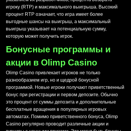
игроку (RTP) и максимального выигрыша. Высокий
процент RTP означает, что игра имеет более
выгодные шансы на выигрыш, а максимальный
выигрыш указывает на потенциальную сумму,
которую может получить игрок.
Бонусные программы и
акции в Olimp Casino
Olimp Casino привлекает игроков не только
разнообразием игр, но и щедрой бонусной
программой. Новые игроки получают приветственный
бонус при регистрации и первом депозите. Обычно
это процент от суммы депозита и дополнительные
бесплатные вращения в популярных игровых
автоматах. Помимо приветственного бонуса, Olimp
Casino регулярно проводит различные акции и