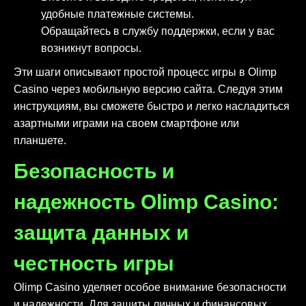
удобные платежные системы.
Обращайтесь в службу поддержки, если у вас
возникнут вопросы.
Эти шаги описывают простой процесс игры в Olimp
Casino через мобильную версию сайта. Следуя этим
инструкциям, вы сможете быстро и легко насладиться
азартными играми на своем смартфоне или
планшете.
Безопасность и
надежность Olimp Casino:
защита данных и
честность игры
Olimp Casino уделяет особое внимание безопасности
и надежности. Для защиты личных и финансовых