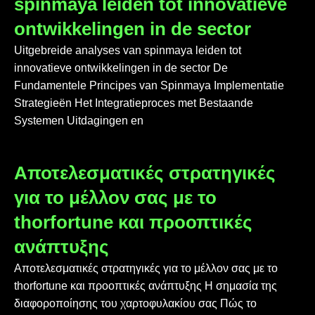
spinmaya leiden tot innovatieve
ontwikkelingen in de sector
Uitgebreide analyses van spinmaya leiden tot
innovatieve ontwikkelingen in de sector De
Fundamentele Principes van Spinmaya Implementatie
Strategieën Het Integratieproces met Bestaande
Systemen Uitdagingen en
Αποτελεσματικές στρατηγικές
για το μέλλον σας με το
thorfortune και προοπτικές
ανάπτυξης
Αποτελεσματικές στρατηγικές για το μέλλον σας με το
thorfortune και προοπτικές ανάπτυξης Η σημασία της
διαφοροποίησης του χαρτοφυλακίου σας Πώς το