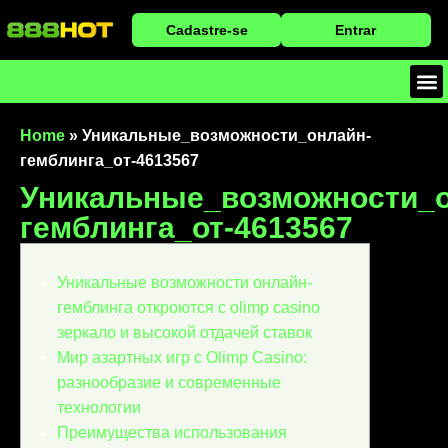
Cadastre-se
Entrar
Baix
Caça
Cassi
Home
»
Уникальные_возможности_онлайн-
гемблинга_от-4613567
Уникальные_возможности_о
гемблинга_от-4613567
Уникальные возможности онлайн-
гемблинга откроются с olimp casino
зеркало и высокой отдачей ставок
Мир азартных игр с Olimp Casino:
разнообразие и современные
технологии
Преимущества использования