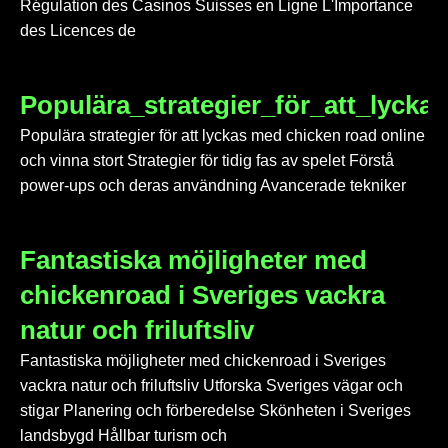
Régulation des Casinos Suisses en Ligne L'Importance
des Licences de
Populära_strategier_för_att_lyck
Populära strategier för att lyckas med chicken road online
och vinna stort Strategier för tidig fas av spelet Förstå
power-ups och deras användning Avancerade tekniker
Fantastiska möjligheter med
chickenroad i Sveriges vackra
natur och friluftsliv
Fantastiska möjligheter med chickenroad i Sveriges
vackra natur och friluftsliv Utforska Sveriges vägar och
stigar Planering och förberedelse Skönheten i Sveriges
landsbygd Hållbar turism och