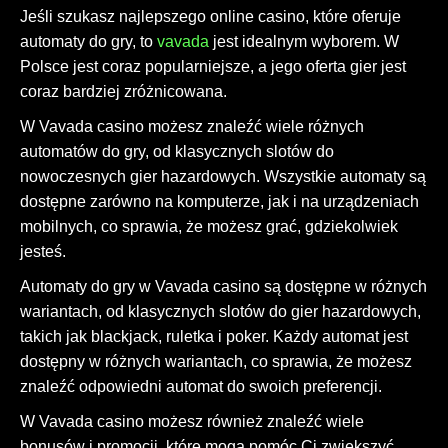
Jeśli szukasz najlepszego online casino, które oferuje
automaty do gry, to
vavada
jest idealnym wyborem. W
Polsce jest coraz popularniejsze, a jego oferta gier jest
coraz bardziej zróżnicowana.
W Vavada casino możesz znaleźć wiele różnych
automatów do gry, od klasycznych slotów do
nowoczesnych gier hazardowych. Wszystkie automaty są
dostępne zarówno na komputerze, jak i na urządzeniach
mobilnych, co sprawia, że możesz grać, gdziekolwiek
jesteś.
Automaty do gry w Vavada casino są dostępne w różnych
wariantach, od klasycznych slotów do gier hazardowych,
takich jak blackjack, ruletka i poker. Każdy automat jest
dostępny w różnych wariantach, co sprawia, że możesz
znaleźć odpowiedni automat do swoich preferencji.
W Vavada casino możesz również znaleźć wiele
bonusów i promocji, które mogą pomóc Ci zwiększyć