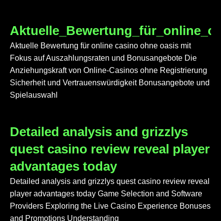
Aktuelle_Bewertung_für_online_c
Aktuelle Bewertung für online casino ohne oasis mit
Fokus auf Auszahlungsraten und Bonusangebote Die
Anziehungskraft von Online-Casinos ohne Registrierung
Sicherheit und Vertrauenswürdigkeit Bonusangebote und
Spielauswahl
Detailed analysis and grizzlys
quest casino review reveal player
advantages today
Detailed analysis and grizzlys quest casino review reveal
player advantages today Game Selection and Software
Providers Exploring the Live Casino Experience Bonuses
and Promotions Understanding