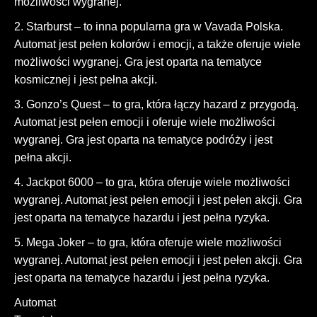
możliwości wygranej.
2. Starburst – to inna popularna gra w Vavada Polska.
Automat jest pełen kolorów i emocji, a także oferuje wiele
możliwości wygranej. Gra jest oparta na tematyce
kosmicznej i jest pełna akcji.
3. Gonzo’s Quest – to gra, która łączy hazard z przygodą.
Automat jest pełen emocji i oferuje wiele możliwości
wygranej. Gra jest oparta na tematyce podróży i jest
pełna akcji.
4. Jackpot 6000 – to gra, która oferuje wiele możliwości
wygranej. Automat jest pełen emocji i jest pełen akcji. Gra
jest oparta na tematyce hazardu i jest pełna ryzyka.
5. Mega Joker – to gra, która oferuje wiele możliwości
wygranej. Automat jest pełen emocji i jest pełen akcji. Gra
jest oparta na tematyce hazardu i jest pełna ryzyka.
Automat