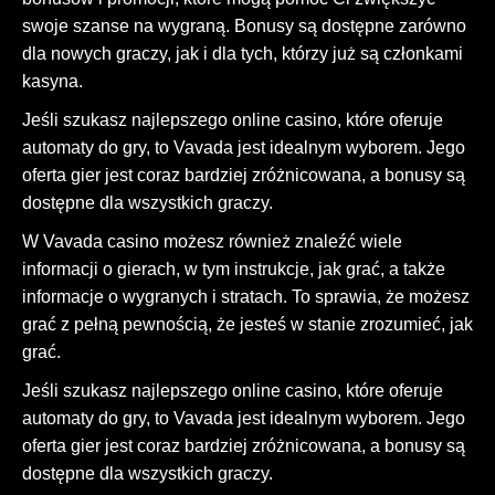
swoje szanse na wygraną. Bonusy są dostępne zarówno
dla nowych graczy, jak i dla tych, którzy już są członkami
kasyna.
Jeśli szukasz najlepszego online casino, które oferuje
automaty do gry, to Vavada jest idealnym wyborem. Jego
oferta gier jest coraz bardziej zróżnicowana, a bonusy są
dostępne dla wszystkich graczy.
W Vavada casino możesz również znaleźć wiele
informacji o gierach, w tym instrukcje, jak grać, a także
informacje o wygranych i stratach. To sprawia, że możesz
grać z pełną pewnością, że jesteś w stanie zrozumieć, jak
grać.
Jeśli szukasz najlepszego online casino, które oferuje
automaty do gry, to Vavada jest idealnym wyborem. Jego
oferta gier jest coraz bardziej zróżnicowana, a bonusy są
dostępne dla wszystkich graczy.