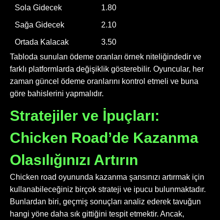
Sola Gidecek
1.80
Sağa Gidecek
2.10
Ortada Kalacak
3.50
Tabloda sunulan ödeme oranları örnek niteliğindedir ve
farklı platformlarda değişiklik gösterebilir. Oyuncular, her
zaman güncel ödeme oranlarını kontrol etmeli ve buna
göre bahislerini yapmalıdır.
Stratejiler ve İpuçları:
Chicken Road’de Kazanma
Olasılığınızı Artırın
Chicken road oyununda kazanma şansınızı artırmak için
kullanabileceğiniz birçok strateji ve ipucu bulunmaktadır.
Bunlardan biri, geçmiş sonuçları analiz ederek tavuğun
hangi yöne daha sık gittiğini tespit etmektir. Ancak,