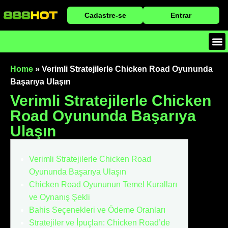
Cadastre-se
Entrar
Baix
Caça
Cassi
Home
»
Verimli Stratejilerle Chicken Road Oyununda
Başarıya Ulaşın
Verimli Stratejilerle Chicken
Road Oyununda Başarıya
Ulaşın
Verimli Stratejilerle Chicken Road
Oyununda Başarıya Ulaşın
Chicken Road Oyununun Temel Kuralları
ve Oynanış Şekli
Bahis Seçenekleri ve Ödeme Oranları
Stratejiler ve İpuçları: Chicken Road’de