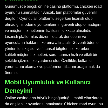
Günümüzde birçok online casino platformu, chicken road
oyununu sunmaktadır. Ancak, tüm platformlar güvenilir
değildir. Oyuncular, platformu seçerken lisanslı olup
olmadığını, ödeme yöntemlerinin güvenli olup olmadığını
ve müşteri hizmetlerinin kalitesini dikkate almalıdır.
Lisanslı platformlar, düzenli olarak denetlenir ve
oyuncuların haklarını koruma altına alır. Güvenli ödeme
yöntemleri, kişisel ve finansal bilgilerinizi korurken,
kaliteli müşteri hizmetleri, sorunlarınızı hızlı ve etkili bir
şekilde çözmenize yardımcı olur. Özellikle, kullanıcı
yorumlarını okumak ve platformun itibarını araştırmak da
önemlidir.
Mobil Uyumluluk ve Kullanıcı
Deneyimi
Online casinoların büyük bir çoğunluğu, mobil cihazlarda
da erişilebilir oyunlar sunmaktadır. Chicken road oyununu