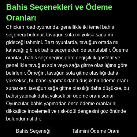
Bahis Seçenekleri ve Ödeme
Oranları
Chicken road oyununda, genellikle iki temel bahis
seçeneği bulunur: tavuğun sola mı yoksa sağa mı
gideceği tahmini. Bazı oyunlarda, tavuğun ortada mı
kalacağı gibi ek bahis seçenekleri de sunulabilir. Ödeme
oranları, bahis seçeneğine göre değişiklik gösterir ve
genellikle tavuğun sola veya sağa gitme olasılığına göre
belirlenir. Örneğin, tavuğun sola gitme olasılığı daha
yüksekse, bu bahsi yapmak daha düşük bir ödeme oranı
sunarken, tavuğun sağa gitme olasılığı daha düşükse, bu
bahsi yapmak daha yüksek bir ödeme oranı sunar.
Oyuncular, bahis yapmadan önce ödeme oranlarını
dikkatlice incelemeli ve risk-ödül dengesini göz önünde
bulundurmalıdır.
Bahis Seçeneği
Tahmini Ödeme Oranı