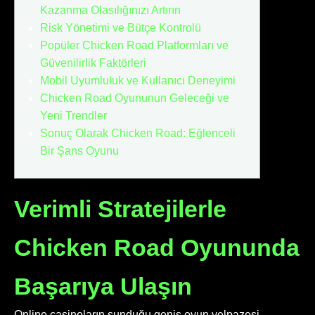
Kazanma Olasılığınızı Artırın
Risk Yönetimi ve Bütçe Kontrolü
Popüler Chicken Road Platformları ve
Güvenilirlik Faktörleri
Mobil Uyumluluk ve Kullanıcı Deneyimi
Chicken Road Oyununun Geleceği ve
Yeni Trendler
Sonuç Olarak Chicken Road: Eğlenceli
Bir Şans Oyunu
Verimli Stratejilerle
Chicken Road Oyununda
Başarıya Ulaşın
Online casinoların sunduğu geniş oyun yelpazesi