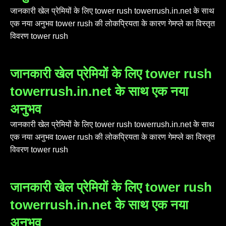
जानकारी खेल प्रेमियों के लिए tower rush towerrush.in.net के साथ
एक नया अनुभव tower rush की लोकप्रियता के कारण गेमप्ले का विस्तृत
विवरण tower rush
जानकारी खेल प्रेमियों के लिए tower rush
towerrush.in.net के साथ एक नया
अनुभव
जानकारी खेल प्रेमियों के लिए tower rush towerrush.in.net के साथ
एक नया अनुभव tower rush की लोकप्रियता के कारण गेमप्ले का विस्तृत
विवरण tower rush
जानकारी खेल प्रेमियों के लिए tower rush
towerrush.in.net के साथ एक नया
अनुभव