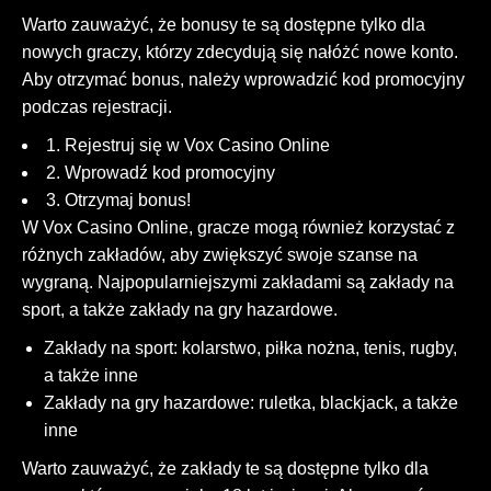
Warto zauważyć, że bonusy te są dostępne tylko dla
nowych graczy, którzy zdecydują się nałóżć nowe konto.
Aby otrzymać bonus, należy wprowadzić kod promocyjny
podczas rejestracji.
1. Rejestruj się w Vox Casino Online
2. Wprowadź kod promocyjny
3. Otrzymaj bonus!
W Vox Casino Online, gracze mogą również korzystać z
różnych zakładów, aby zwiększyć swoje szanse na
wygraną. Najpopularniejszymi zakładami są zakłady na
sport, a także zakłady na gry hazardowe.
Zakłady na sport: kolarstwo, piłka nożna, tenis, rugby,
a także inne
Zakłady na gry hazardowe: ruletka, blackjack, a także
inne
Warto zauważyć, że zakłady te są dostępne tylko dla