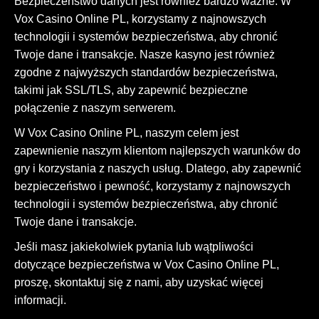
Bezpieczeństwo danych jest również bardzo ważne. W
Vox Casino Online PL, korzystamy z najnowszych
technologii i systemów bezpieczeństwa, aby chronić
Twoje dane i transakcje. Nasze kasyno jest również
zgodne z najwyższych standardów bezpieczeństwa,
takimi jak SSL/TLS, aby zapewnić bezpieczne
połączenie z naszym serwerem.
W Vox Casino Online PL, naszym celem jest
zapewnienie naszym klientom najlepszych warunków do
gry i korzystania z naszych usług. Dlatego, aby zapewnić
bezpieczeństwo i pewność, korzystamy z najnowszych
technologii i systemów bezpieczeństwa, aby chronić
Twoje dane i transakcje.
Jeśli masz jakiekolwiek pytania lub wątpliwości
dotyczące bezpieczeństwa w Vox Casino Online PL,
proszę, skontaktuj się z nami, aby uzyskać więcej
informacji.