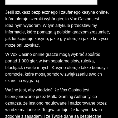
Jeśli szukasz bezpiecznego i zaufanego kasyna online,
które oferuje szeroki wybór gier, to Vox Casino jest
idealnym wyborem. W tym artykule przedstawimy
informacje, które pomagają polskim graczom zrozumieć,
jak funkcjonuje kasyno, jakie gry oferuje i jakie korzyści
może oni uzyskać.
W Vox Casino online gracze mogą wybrać spośród
ponad 1 000 gier, w tym popularne sloty, ruletka,
blackjack i wiele innych. Kasyno oferuje także bonusy i
promocje, które mogą pomóc w zwiększeniu swoich
szans na wygraną.
Ważne jest, aby wiedzieć, że Vox Casino jest
licencjonowane przez Malta Gaming Authority, co
oznacza, że jest ono regulowane i nadzorowane przez
władze maltańskie. To gwarantuje, że kasyno działa
zgodnie z zasadami i że Twoje dane są bezpieczne.