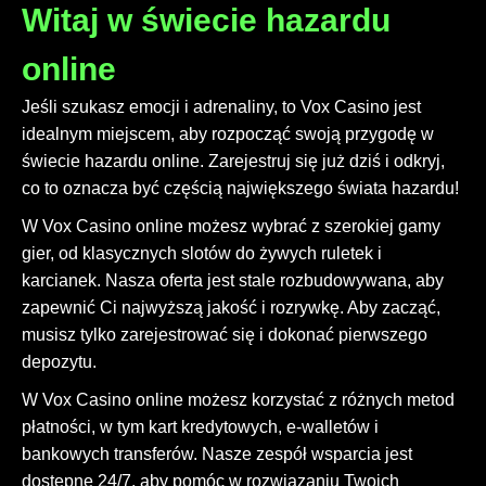
Witaj w świecie hazardu
online
Jeśli szukasz emocji i adrenaliny, to Vox Casino jest
idealnym miejscem, aby rozpocząć swoją przygodę w
świecie hazardu online. Zarejestruj się już dziś i odkryj,
co to oznacza być częścią największego świata hazardu!
W Vox Casino online możesz wybrać z szerokiej gamy
gier, od klasycznych slotów do żywych ruletek i
karcianek. Nasza oferta jest stale rozbudowywana, aby
zapewnić Ci najwyższą jakość i rozrywkę. Aby zacząć,
musisz tylko zarejestrować się i dokonać pierwszego
depozytu.
W Vox Casino online możesz korzystać z różnych metod
płatności, w tym kart kredytowych, e-walletów i
bankowych transferów. Nasze zespół wsparcia jest
dostępne 24/7, aby pomóc w rozwiązaniu Twoich