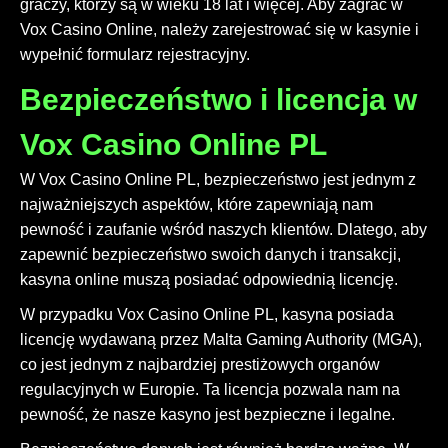
graczy, którzy są w wieku 18 lat i więcej. Aby zagrać w
Vox Casino Online, należy zarejestrować się w kasynie i
wypełnić formularz rejestracyjny.
Bezpieczeństwo i licencja w
Vox Casino Online PL
W Vox Casino Online PL, bezpieczeństwo jest jednym z
najważniejszych aspektów, które zapewniają nam
pewność i zaufanie wśród naszych klientów. Dlatego, aby
zapewnić bezpieczeństwo swoich danych i transakcji,
kasyna online muszą posiadać odpowiednią licencję.
W przypadku Vox Casino Online PL, kasyna posiada
licencję wydawaną przez Malta Gaming Authority (MGA),
co jest jednym z najbardziej prestiżowych organów
regulacyjnych w Europie. Ta licencja pozwala nam na
pewność, że nasze kasyno jest bezpieczne i legalne.