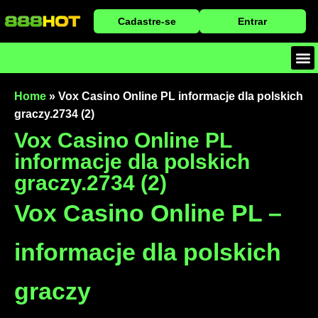
Cadastre-se
Entrar
Baix
Caça
Cassi
Home
»
Vox Casino Online PL informacje dla polskich
graczy.2734 (2)
Vox Casino Online PL
informacje dla polskich
graczy.2734 (2)
Vox Casino Online PL –
informacje dla polskich
graczy