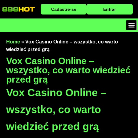
Cadastre-se
Entrar
Baix
Caça
Cassi
Home
»
Vox Casino Online – wszystko, co warto
wiedzieć przed grą
Vox Casino Online –
wszystko, co warto wiedzieć
przed grą
Vox Casino Online –
wszystko, co warto
wiedzieć przed grą