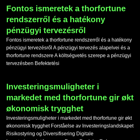
Fontos ismeretek a thorfortune
rendszerről és a hatékony
pénzügyi tervezésről
Fontos ismeretek a thorfortune rendszerről és a hatékony
pénzügyi tervezésről A pénzügyi tervezés alapelvei és a
thorfortune rendszere A költségvetés szerepe a pénzügyi
tervezésben Befektetési
Investeringsmuligheter i
markedet med thorfortune gir økt
økonomisk trygghet
Investeringsmuligheter i markedet med thorfortune gir økt
økonomisk trygghet Forståelse av Investeringslandskapet
Risikostyring og Diversifisering Digitale