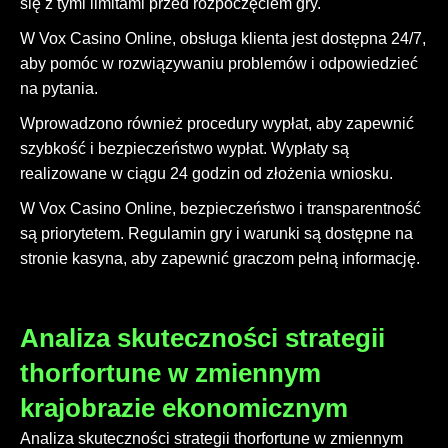
się z tymi limitami przed rozpoczęciem gry.
W Vox Casino Online, obsługa klienta jest dostępna 24/7,
aby pomóc w rozwiązywaniu problemów i odpowiedzieć
na pytania.
Wprowadzono również procedury wypłat, aby zapewnić
szybkość i bezpieczeństwo wypłat. Wypłaty są
realizowane w ciągu 24 godzin od złożenia wniosku.
W Vox Casino Online, bezpieczeństwo i transparentność
są priorytetem. Regulamin gry i warunki są dostępne na
stronie kasyna, aby zapewnić graczom pełną informację.
Analiza skuteczności strategii
thorfortune w zmiennym
krajobrazie ekonomicznym
Analiza skuteczności strategii thorfortune w zmiennym