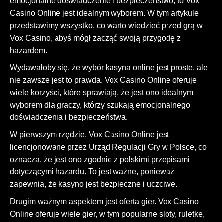
emocjonalne doświadczenie i bezpieczeństwo, to Vox
Casino Online jest idealnym wyborem. W tym artykule
przedstawimy wszystko, co warto wiedzieć przed grą w
Vox Casino, abyś mógł zacząć swoją przygodę z
hazardem.
Wydawałoby się, że wybór kasyna online jest proste, ale
nie zawsze jest to prawda. Vox Casino Online oferuje
wiele korzyści, które sprawiają, że jest ono idealnym
wyborem dla graczy, którzy szukają emocjonalnego
doświadczenia i bezpieczeństwa.
W pierwszym rzędzie, Vox Casino Online jest
licencjonowane przez Urząd Regulacji Gry w Polsce, co
oznacza, że jest ono zgodnie z polskimi przepisami
dotyczącymi hazardu. To jest ważne, ponieważ
zapewnia, że kasyno jest bezpieczne i uczciwe.
Drugim ważnym aspektem jest oferta gier. Vox Casino
Online oferuje wiele gier, w tym popularne sloty, ruletke,