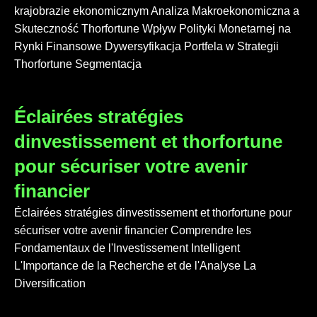
krajobrazie ekonomicznym Analiza Makroekonomiczna a
Skuteczność Thorfortune Wpływ Polityki Monetarnej na
Rynki Finansowe Dywersyfikacja Portfela w Strategii
Thorfortune Segmentacja
Éclairées stratégies
dinvestissement et thorfortune
pour sécuriser votre avenir
financier
Éclairées stratégies dinvestissement et thorfortune pour
sécuriser votre avenir financier Comprendre les
Fondamentaux de l'Investissement Intelligent
L'Importance de la Recherche et de l'Analyse La
Diversification