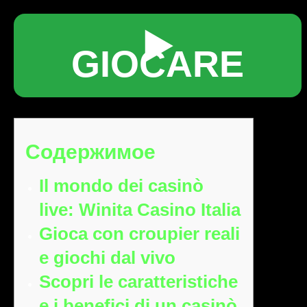
▶️
GIOCARE
Содержимое
Il mondo dei casinò
live: Winita Casino Italia
Gioca con croupier reali
e giochi dal vivo
Scopri le caratteristiche
e i benefici di un casinò