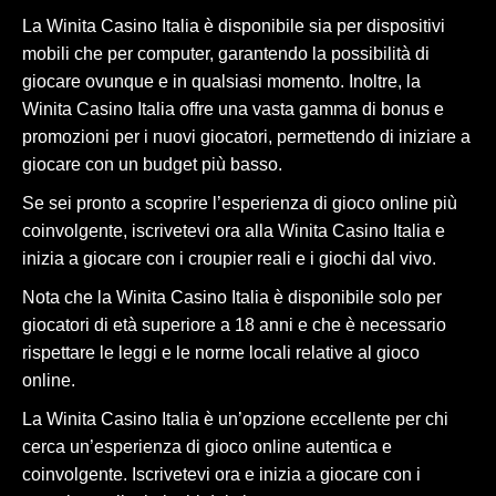
La Winita Casino Italia è disponibile sia per dispositivi
mobili che per computer, garantendo la possibilità di
giocare ovunque e in qualsiasi momento. Inoltre, la
Winita Casino Italia offre una vasta gamma di bonus e
promozioni per i nuovi giocatori, permettendo di iniziare a
giocare con un budget più basso.
Se sei pronto a scoprire l’esperienza di gioco online più
coinvolgente, iscrivetevi ora alla Winita Casino Italia e
inizia a giocare con i croupier reali e i giochi dal vivo.
Nota che la Winita Casino Italia è disponibile solo per
giocatori di età superiore a 18 anni e che è necessario
rispettare le leggi e le norme locali relative al gioco
online.
La Winita Casino Italia è un’opzione eccellente per chi
cerca un’esperienza di gioco online autentica e
coinvolgente. Iscrivetevi ora e inizia a giocare con i