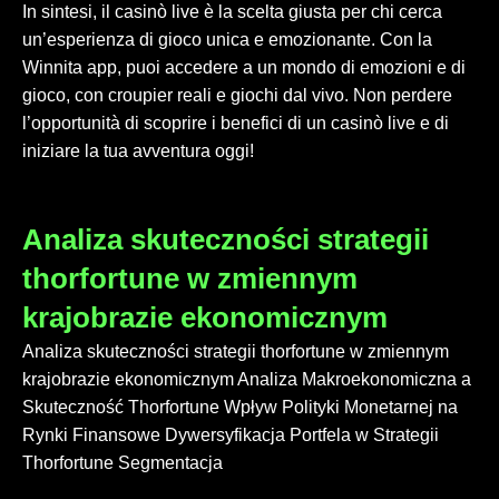
In sintesi, il casinò live è la scelta giusta per chi cerca
un’esperienza di gioco unica e emozionante. Con la
Winnita app, puoi accedere a un mondo di emozioni e di
gioco, con croupier reali e giochi dal vivo. Non perdere
l’opportunità di scoprire i benefici di un casinò live e di
iniziare la tua avventura oggi!
Analiza skuteczności strategii
thorfortune w zmiennym
krajobrazie ekonomicznym
Analiza skuteczności strategii thorfortune w zmiennym
krajobrazie ekonomicznym Analiza Makroekonomiczna a
Skuteczność Thorfortune Wpływ Polityki Monetarnej na
Rynki Finansowe Dywersyfikacja Portfela w Strategii
Thorfortune Segmentacja