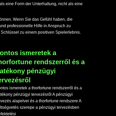
als eine Form der Unterhaltung, nicht als eine
 können. Wenn Sie das Gefühl haben, die
und professionelle Hilfe in Anspruch zu
 Schlüssel zu einem positiven Spielerlebnis.
ontos ismeretek a
horfortune rendszerről és a
atékony pénzügyi
ervezésről
ntos ismeretek a thorfortune rendszerről és a
tékony pénzügyi tervezésről A pénzügyi
rvezés alapelvei és a thorfortune rendszere A
ltségvetés szerepe a pénzügyi tervezésben
fektetési