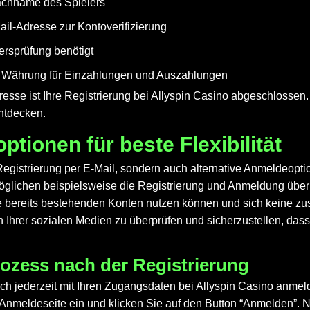
achname des Spielers
ail-Adresse zur Kontoverifizierung
tersprüfung benötigt
 Währung für Einzahlungen und Auszahlungen
Adresse ist Ihre Registrierung bei Allyspin Casino abgeschlosse
ntdecken.
ionen für beste Flexibilität
e Registrierung per E-Mail, sondern auch alternative Anmeldeop
möglichen beispielsweise die Registrierung und Anmeldung übe
re bereits bestehenden Konten nutzen können und sich keine 
n Ihrer sozialen Medien zu überprüfen und sicherzustellen, dass
rozess nach der Registrierung
sich jederzeit mit Ihren Zugangsdaten bei Allyspin Casino anme
 Anmeldeseite ein und klicken Sie auf den Button “Anmelden”. 