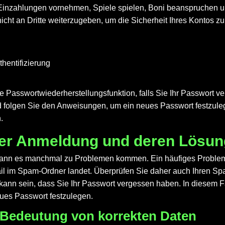
ie Einzahlungen vornehmen, Spiele spielen, Boni beanspruchen
icht an Dritte weiterzugeben, um die Sicherheit Ihres Kontos z
hentifizierung
e Passwortwiederherstellungsfunktion, falls Sie Ihr Passwort v
 folgen Sie den Anweisungen, um ein neues Passwort festzulege
.
der Anmeldung und deren Lösu
ann es manchmal zu Problemen kommen. Ein häufiges Problem is
Mail im Spam-Ordner landet. Überprüfen Sie daher auch Ihren Sp
nn sein, dass Sie Ihr Passwort vergessen haben. In diesem Fa
ues Passwort festzulegen.
e Bedeutung von korrekten Daten