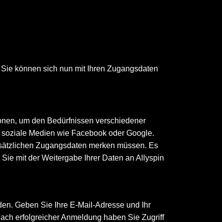
n. Sie können sich nun mit Ihren Zugangsdaten
tionen, um den Bedürfnissen verschiedener
r soziale Medien wie Facebook oder Google.
zusätzlichen Zugangsdaten merken müssen. Es
 Sie mit der Weitergabe Ihrer Daten an Allyspin
lden. Geben Sie Ihre E-Mail-Adresse und Ihr
Nach erfolgreicher Anmeldung haben Sie Zugriff