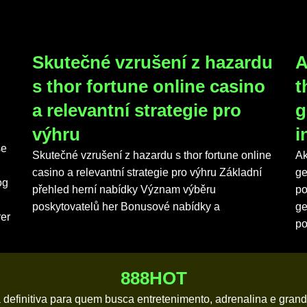
Skutečné vzrušení z hazardu
A
s thor fortune online casino
t
a relevantní strategie pro
g
výhru
i
se
Skutečné vzrušení z hazardu s thor fortune online
Ak
casino a relevantní strategie pro výhru Základní
ge
og
přehled herní nabídky Význam výběru
po
poskytovatelů her Bonusové nabídky a
ge
er
po
888HOT
a definitiva para quem busca entretenimento, adrenalina e gra