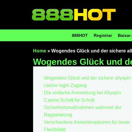
888HOT
Registrar
Baixar 
Home
»
Wogendes Glück und der sichere al
Wogendes Glück und der
Wogendes Glück und der sichere allyspin
casino login Zugang
Die einfache Anmeldung bei Allyspin
Casino Schritt für Schritt
Sicherheitsmaßnahmen während der
Registrierung
Verschiedene Anmeldeoptionen für beste
Flexibilität