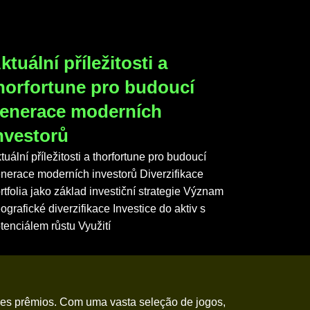
ktuální příležitosti a
horfortune pro budoucí
enerace moderních
nvestorů
tuální příležitosti a thorfortune pro budoucí
nerace moderních investorů Diverzifikace
rtfolia jako základ investiční strategie Význam
ografické diverzifikace Investice do aktiv s
tenciálem růstu Využití
ndes prêmios. Com uma vasta seleção de jogos,