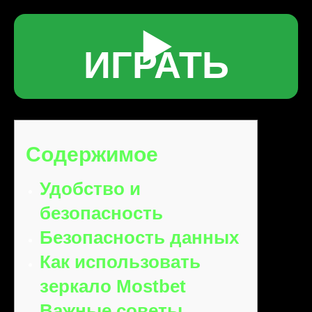
▶️
ИГРАТЬ
Содержимое
Удобство и
безопасность
Безопасность данных
Как использовать
зеркало Mostbet
Важные советы