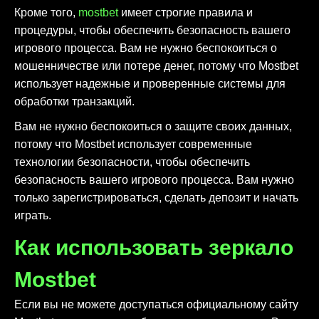
Кроме того,
mostbet
имеет строгие правила и
процедуры, чтобы обеспечить безопасность вашего
игрового процесса. Вам не нужно беспокоиться о
мошенничестве или потере денег, потому что Mostbet
использует надежные и проверенные системы для
обработки транзакций.
Вам не нужно беспокоиться о защите своих данных,
потому что Mostbet использует современные
технологии безопасности, чтобы обеспечить
безопасность вашего игрового процесса. Вам нужно
только зарегистрироваться, сделать депозит и начать
играть.
Как использовать зеркало
Mostbet
Если вы не можете доступаться официальному сайту