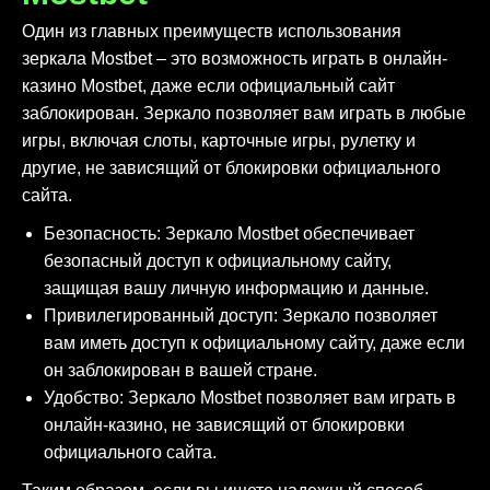
Один из главных преимуществ использования
зеркала Mostbet – это возможность играть в онлайн-
казино Mostbet, даже если официальный сайт
заблокирован. Зеркало позволяет вам играть в любые
игры, включая слоты, карточные игры, рулетку и
другие, не зависящий от блокировки официального
сайта.
Безопасность: Зеркало Mostbet обеспечивает
безопасный доступ к официальному сайту,
защищая вашу личную информацию и данные.
Привилегированный доступ: Зеркало позволяет
вам иметь доступ к официальному сайту, даже если
он заблокирован в вашей стране.
Удобство: Зеркало Mostbet позволяет вам играть в
онлайн-казино, не зависящий от блокировки
официального сайта.