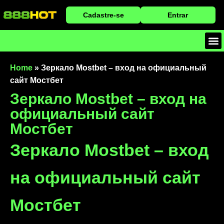
Cadastre-se
Entrar
Baix
Caça
Cassi
Home
»
Зеркало Mostbet – вход на официальный
сайт Мостбет
Зеркало Mostbet – вход на
официальный сайт
Мостбет
Зеркало Mostbet – вход
на официальный сайт
Мостбет