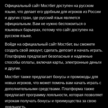
Официальный сайт Мостбет доступен на русском
языке, что делает его удобным для игроков из России
и других стран, где русский язык является
официальным. Вам не нужно беспокоиться о
языковых барьерах, потому что сайт доступен на
русском языке.
Войдя на официальный сайт Мостбет, вы сможете
создать свой аккаунт, сделать депозит и начать играть.
Платформа предлагает безопасные и надежные
способы оплаты, включая карты, электронные деньги
и другие.
Мостбет также предлагает бонусы и промокоды для
новых игроков, что может помочь вам начать играть с
дополнительными средствами. Платформа также
предлагает программу лояльности, которая позволяет
игрокам получать бонусы и преимущества за свою
лояльность.