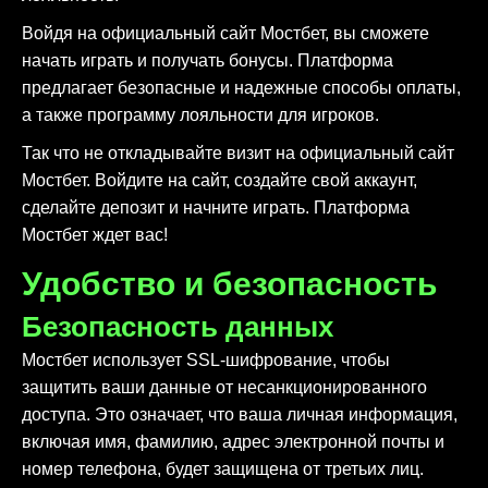
Войдя на официальный сайт Мостбет, вы сможете
начать играть и получать бонусы. Платформа
предлагает безопасные и надежные способы оплаты,
а также программу лояльности для игроков.
Так что не откладывайте визит на официальный сайт
Мостбет. Войдите на сайт, создайте свой аккаунт,
сделайте депозит и начните играть. Платформа
Мостбет ждет вас!
Удобство и безопасность
Безопасность данных
Мостбет использует SSL-шифрование, чтобы
защитить ваши данные от несанкционированного
доступа. Это означает, что ваша личная информация,
включая имя, фамилию, адрес электронной почты и
номер телефона, будет защищена от третьих лиц.