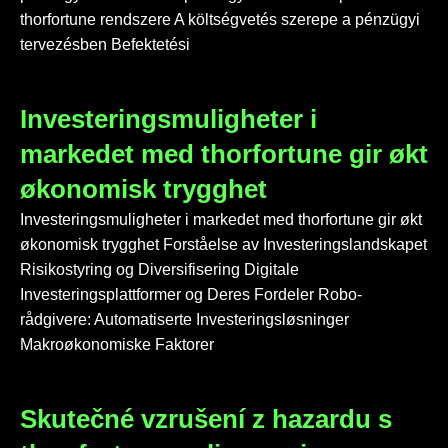
thorfortune rendszere A költségvetés szerepe a pénzügyi
tervezésben Befektetési
Investeringsmuligheter i
markedet med thorfortune gir økt
økonomisk trygghet
Investeringsmuligheter i markedet med thorfortune gir økt
økonomisk trygghet Forståelse av Investeringslandskapet
Risikostyring og Diversifisering Digitale
Investeringsplattformer og Deres Fordeler Robo-
rådgivere: Automatiserte Investeringsløsninger
Makroøkonomiske Faktorer
Skutečné vzrušení z hazardu s