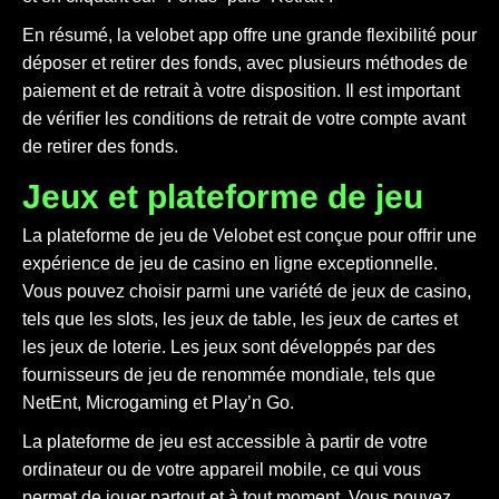
En résumé, la velobet app offre une grande flexibilité pour
déposer et retirer des fonds, avec plusieurs méthodes de
paiement et de retrait à votre disposition. Il est important
de vérifier les conditions de retrait de votre compte avant
de retirer des fonds.
Jeux et plateforme de jeu
La plateforme de jeu de Velobet est conçue pour offrir une
expérience de jeu de casino en ligne exceptionnelle.
Vous pouvez choisir parmi une variété de jeux de casino,
tels que les slots, les jeux de table, les jeux de cartes et
les jeux de loterie. Les jeux sont développés par des
fournisseurs de jeu de renommée mondiale, tels que
NetEnt, Microgaming et Play’n Go.
La plateforme de jeu est accessible à partir de votre
ordinateur ou de votre appareil mobile, ce qui vous
permet de jouer partout et à tout moment. Vous pouvez