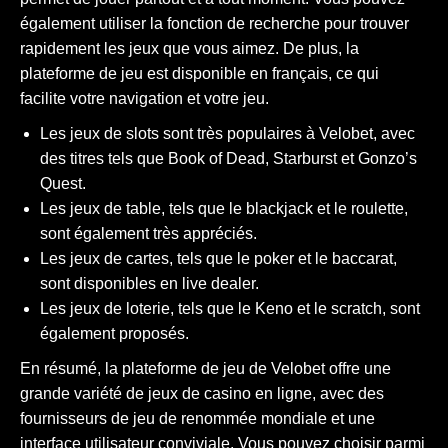
également utiliser la fonction de recherche pour trouver
rapidement les jeux que vous aimez. De plus, la
plateforme de jeu est disponible en français, ce qui
facilite votre navigation et votre jeu.
Les jeux de slots sont très populaires à Velobet, avec
des titres tels que Book of Dead, Starburst et Gonzo’s
Quest.
Les jeux de table, tels que le blackjack et le roulette,
sont également très appréciés.
Les jeux de cartes, tels que le poker et le baccarat,
sont disponibles en live dealer.
Les jeux de loterie, tels que le Keno et le scratch, sont
également proposés.
En résumé, la plateforme de jeu de Velobet offre une
grande variété de jeux de casino en ligne, avec des
fournisseurs de jeu de renommée mondiale et une
interface utilisateur conviviale. Vous pouvez choisir parmi