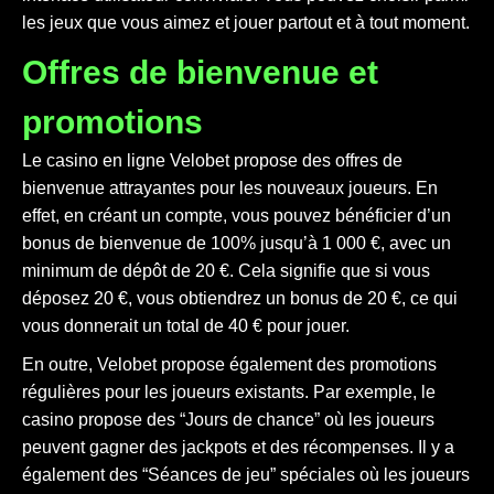
les jeux que vous aimez et jouer partout et à tout moment.
Offres de bienvenue et
promotions
Le casino en ligne Velobet propose des offres de
bienvenue attrayantes pour les nouveaux joueurs. En
effet, en créant un compte, vous pouvez bénéficier d’un
bonus de bienvenue de 100% jusqu’à 1 000 €, avec un
minimum de dépôt de 20 €. Cela signifie que si vous
déposez 20 €, vous obtiendrez un bonus de 20 €, ce qui
vous donnerait un total de 40 € pour jouer.
En outre, Velobet propose également des promotions
régulières pour les joueurs existants. Par exemple, le
casino propose des “Jours de chance” où les joueurs
peuvent gagner des jackpots et des récompenses. Il y a
également des “Séances de jeu” spéciales où les joueurs