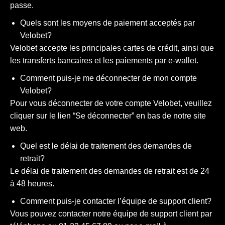
passe.
Quels sont les moyens de paiement acceptés par
Velobet?
Velobet accepte les principales cartes de crédit, ainsi que
les transferts bancaires et les paiements par e-wallet.
Comment puis-je me déconnecter de mon compte
Velobet?
Pour vous déconnecter de votre compte Velobet, veuillez
cliquer sur le lien “Se déconnecter” en bas de notre site
web.
Quel est le délai de traitement des demandes de
retrait?
Le délai de traitement des demandes de retrait est de 24
à 48 heures.
Comment puis-je contacter l’équipe de support client?
Vous pouvez contacter notre équipe de support client par