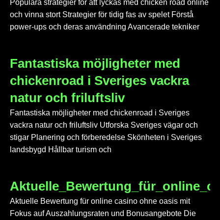
Populära strategier för att lyckas med chicken road online
och vinna stort Strategier för tidig fas av spelet Förstå
power-ups och deras användning Avancerade tekniker
Fantastiska möjligheter med
chickenroad i Sveriges vackra
natur och friluftsliv
Fantastiska möjligheter med chickenroad i Sveriges
vackra natur och friluftsliv Utforska Sveriges vägar och
stigar Planering och förberedelse Skönheten i Sveriges
landsbygd Hållbar turism och
Aktuelle_Bewertung_für_online_c
Aktuelle Bewertung für online casino ohne oasis mit
Fokus auf Auszahlungsraten und Bonusangebote Die