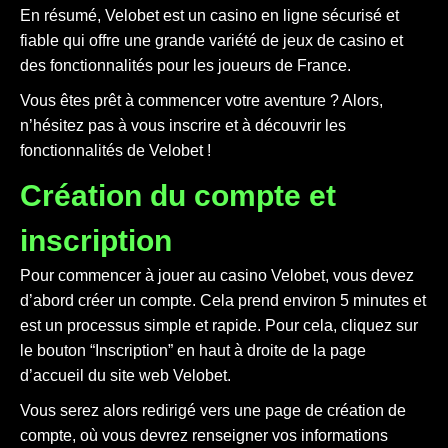
En résumé, Velobet est un casino en ligne sécurisé et
fiable qui offre une grande variété de jeux de casino et
des fonctionnalités pour les joueurs de France.
Vous êtes prêt à commencer votre aventure ? Alors,
n’hésitez pas à vous inscrire et à découvrir les
fonctionnalités de Velobet !
Création du compte et
inscription
Pour commencer à jouer au casino Velobet, vous devez
d’abord créer un compte. Cela prend environ 5 minutes et
est un processus simple et rapide. Pour cela, cliquez sur
le bouton “Inscription” en haut à droite de la page
d’accueil du site web Velobet.
Vous serez alors redirigé vers une page de création de
compte, où vous devrez renseigner vos informations