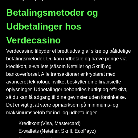
Betalingsmetoder og
Udbetalinger hos
Verdecasino
Verdecasino tilbyder et bredt udvalg af sikre og pålidelige
betalingsmetoder. Du kan indbetale og hæve penge via
kreditkort, e-wallets (såsom Neteller og Skrill) og
bankoverførsel. Alle transaktioner er krypteret med
avanceret teknologi, hvilket beskytter dine finansielle
oplysninger. Udbetalinger behandles hurtigt og effektivt,
så du kan få adgang til dine gevinster uden forsinkelse.
Det er vigtigt at være opmærksom på minimums- og
maksimumsbeløb for ind- og udbetalinger.
Kreditkort (Visa, Mastercard)
E-wallets (Neteller, Skrill, EcoPayz)