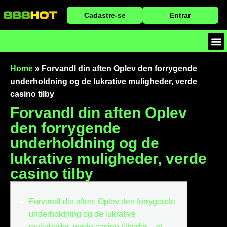
Cadastre-se
Entrar
Baix
Caça
Cassi
Home
»
Forvandl din aften Oplev den forrygende
underholdning og de lukrative muligheder, verde
casino tilby
Forvandl din aften Oplev
den forrygende
underholdning og de
lukrative muligheder, verde
casino tilby
Forvandl din aften: Oplev den forrygende
underholdning og de lukrative
muligheder, verde casino tilbyder – et