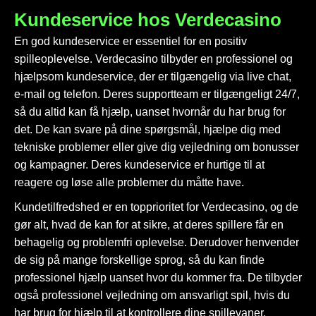
Kundeservice hos Verdecasino
En god kundeservice er essentiel for en positiv
spilleoplevelse. Verdecasino tilbyder en professionel og
hjælpsom kundeservice, der er tilgængelig via live chat,
e-mail og telefon. Deres supportteam er tilgængeligt 24/7,
så du altid kan få hjælp, uanset hvornår du har brug for
det. De kan svare på dine spørgsmål, hjælpe dig med
tekniske problemer eller give dig vejledning om bonusser
og kampagner. Deres kundeservice er hurtige til at
reagere og løse alle problemer du måtte have.
Kundetilfredshed er en topprioritet for Verdecasino, og de
gør alt, hvad de kan for at sikre, at deres spillere får en
behagelig og problemfri oplevelse. Derudover henvender
de sig på mange forskellige sprog, så du kan finde
professionel hjælp uanset hvor du kommer fra. De tilbyder
også professionel vejledning om ansvarligt spil, hvis du
har brug for hjælp til at kontrollere dine spillevaner.