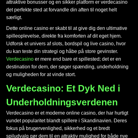
attraktive bonusser og en sikker platform er verdecasino
det perfekte sted at forvandle din aften til noget helt
særligt.
Dette online casino er skabt til at give dig den ultimative
spilleoplevelse, direkte fra komforten af dit eget hjem.
Udforsk et univers af slots, bordspil og live casino, hvor
du kan teste din strategi og håbe på store gevinster.
Verdecasino
er mere end bare et spillested; det er en
destination for dem, der søger spænding, underholdning
og muligheden for at vinde stort.
Verdecasino: Et Dyk Ned i
Underholdningsverdenen
Verdecasino er et moderne online casino, der har hurtigt
vundet popularitet blandt spillere i Skandinavien. Deres
fokus på brugervenlighed, sikkerhed og et bredt
spiludvalg gør dem til en attraktiv mulighed for både nye