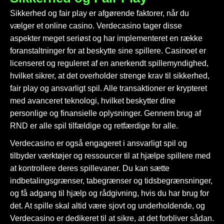
Sikkerhed og fair play er afgørende faktorer, når du
vælger et online casino. Verdecasino tager disse
aspekter meget seriøst og har implementeret en række
foranstaltninger for at beskytte sine spillere. Casinoet er
licenseret og reguleret af en anerkendt spillemyndighed,
hvilket sikrer, at det overholder strenge krav til sikkerhed,
fair play og ansvarligt spil. Alle transaktioner er krypteret
med avanceret teknologi, hvilket beskytter dine
personlige og finansielle oplysninger. Gennem brug af
RND er alle spil tilfældige og retfærdige for alle.
Verdecasino er også engageret i ansvarligt spil og
tilbyder værktøjer og ressourcer til at hjælpe spillere med
at kontrollere deres spillevaner. Du kan sætte
indbetalingsgrænser, tabegrænser og tidsbegrænsninger,
og få adgang til hjælp og rådgivning, hvis du har brug for
det. At spille skal altid være sjovt og underholdende, og
Verdecasino er dedikeret til at sikre, at det forbliver sådan.