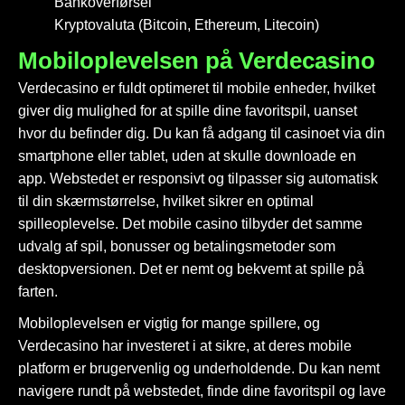
Bankoverførsel
Kryptovaluta (Bitcoin, Ethereum, Litecoin)
Mobiloplevelsen på Verdecasino
Verdecasino er fuldt optimeret til mobile enheder, hvilket
giver dig mulighed for at spille dine favoritspil, uanset
hvor du befinder dig. Du kan få adgang til casinoet via din
smartphone eller tablet, uden at skulle downloade en
app. Webstedet er responsivt og tilpasser sig automatisk
til din skærmstørrelse, hvilket sikrer en optimal
spilleoplevelse. Det mobile casino tilbyder det samme
udvalg af spil, bonusser og betalingsmetoder som
desktopversionen. Det er nemt og bekvemt at spille på
farten.
Mobiloplevelsen er vigtig for mange spillere, og
Verdecasino har investeret i at sikre, at deres mobile
platform er brugervenlig og underholdende. Du kan nemt
navigere rundt på webstedet, finde dine favoritspil og lave