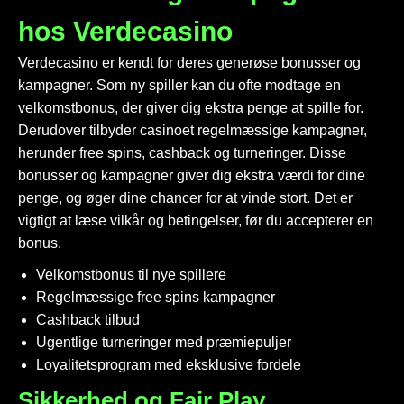
hos Verdecasino
Verdecasino er kendt for deres generøse bonusser og
kampagner. Som ny spiller kan du ofte modtage en
velkomstbonus, der giver dig ekstra penge at spille for.
Derudover tilbyder casinoet regelmæssige kampagner,
herunder free spins, cashback og turneringer. Disse
bonusser og kampagner giver dig ekstra værdi for dine
penge, og øger dine chancer for at vinde stort. Det er
vigtigt at læse vilkår og betingelser, før du accepterer en
bonus.
Velkomstbonus til nye spillere
Regelmæssige free spins kampagner
Cashback tilbud
Ugentlige turneringer med præmiepuljer
Loyalitetsprogram med eksklusive fordele
Sikkerhed og Fair Play