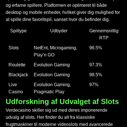
og erfarne spillere. Platformen er optimeret til både
desktop og mobile enheder, hvilket giver dig mulighed for
at spille dine favoritspil, uanset hvor du befinder dig.
Spiltype
Udbyder
Gennemsnitlig
RTP
Slots
NetEnt, Microgaming,
96.5%
Play’n GO
Roulette
Evolution Gaming
97.3%
Blackjack
Evolution Gaming
98.5%
Live
Evolution Gaming,
97%
Casino
Pragmatic Play
Udforskning af Udvalget af Slots
Verdecasino skiller sig ud med deres imponerende
udvalg af slots. Her finder du alt fra klassiske
frugtmaskiner til moderne videoslots med avancerede