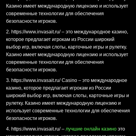
Казино имеет международную лицензию и использует
современные технологии для обеспечения
безопасности игроков.
2. https://www.invasait.ru/ – это международное казино,
которое предлагает игрокам из России широкий
выбор игр, включая слоты, карточные игры и рулетку.
Казино имеет международную лицензию и использует
современные технологии для обеспечения
безопасности игроков.
3. https://www.invasait.ru/ Casino – это международное
казино, которое предлагает игрокам из России
широкий выбор игр, включая слоты, карточные игры и
рулетку. Казино имеет международную лицензию и
использует современные технологии для обеспечения
безопасности игроков.
4. https://www.invasait.ru/ –
лучшие онлайн казино
это