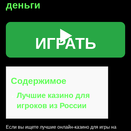
деньги
▶️
ИГРАТЬ
Содержимое
Лучшие казино для
игроков из России
Если вы ищете лучшие онлайн-казино для игры на