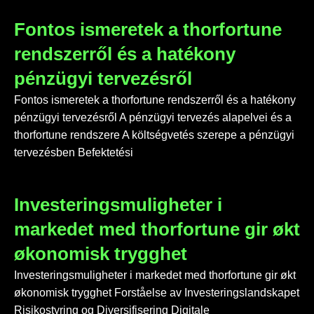
Fontos ismeretek a thorfortune
rendszerről és a hatékony
pénzügyi tervezésről
Fontos ismeretek a thorfortune rendszerről és a hatékony
pénzügyi tervezésről A pénzügyi tervezés alapelvei és a
thorfortune rendszere A költségvetés szerepe a pénzügyi
tervezésben Befektetési
Investeringsmuligheter i
markedet med thorfortune gir økt
økonomisk trygghet
Investeringsmuligheter i markedet med thorfortune gir økt
økonomisk trygghet Forståelse av Investeringslandskapet
Risikostyring og Diversifisering Digitale