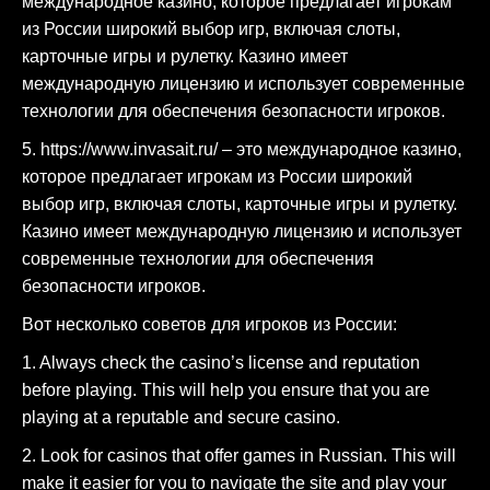
международное казино, которое предлагает игрокам
из России широкий выбор игр, включая слоты,
карточные игры и рулетку. Казино имеет
международную лицензию и использует современные
технологии для обеспечения безопасности игроков.
5. https://www.invasait.ru/ – это международное казино,
которое предлагает игрокам из России широкий
выбор игр, включая слоты, карточные игры и рулетку.
Казино имеет международную лицензию и использует
современные технологии для обеспечения
безопасности игроков.
Вот несколько советов для игроков из России:
1. Always check the casino’s license and reputation
before playing. This will help you ensure that you are
playing at a reputable and secure casino.
2. Look for casinos that offer games in Russian. This will
make it easier for you to navigate the site and play your