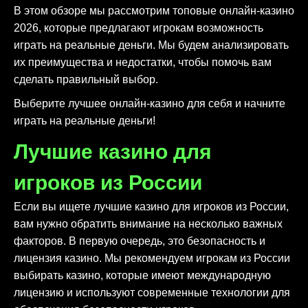
В этом обзоре мы рассмотрим топовые онлайн-казино
2026, которые предлагают игрокам возможность
играть на реальные деньги. Мы будем анализировать
их преимущества и недостатки, чтобы помочь вам
сделать правильный выбор.
Выберите лучшее онлайн-казино для себя и начните
играть на реальные деньги!
Лучшие казино для
игроков из России
Если вы ищете лучшие казино для игроков из России,
вам нужно обратить внимание на несколько важных
факторов. В первую очередь, это безопасность и
лицензия казино. Мы рекомендуем игрокам из России
выбирать казино, которые имеют международную
лицензию и используют современные технологии для