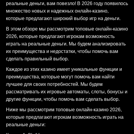
реальные деньги, вам повезло! В 2026 году появилось
множество новых и надежных онлайн-казино,
которые предлагают широкий выбор игр на деньги.
В этом обзоре мы рассмотрим топовые онлайн-казино
2026, которые предлагают игрокам возможность
играть на реальные деньги. Мы будем анализировать
их преимущества и недостатки, чтобы помочь вам
сделать правильный выбор.
Каждое из этих казино имеет уникальные функции и
преимущества, которые могут помочь вам найти
лучшее для своих потребностей. Мы будем
рассматривать их игровые автоматы, слоты, бонусы и
другие функции, чтобы помочь вам сделать выбор.
Ниже мы рассмотрим топовые онлайн-казино 2026,
которые предлагают игрокам возможность играть на
реальные деньги: