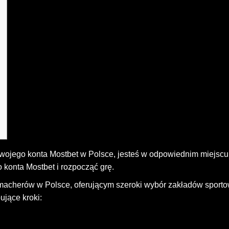
wojego konta Mostbet w Polsce, jesteś w odpowiednim miejscu. 
konta Mostbet i rozpocząć grę.
kmacherów w Polsce, oferującym szeroki wybór zakładów sport
jące kroki: