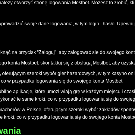
leży otworzyć stronę logowania Mostbet. Możesz to zrobić, klik
 wprowadzić swoje dane logowania, w tym login i hasło. Upewn
nąć na przycisk “Zaloguj”, aby zalogować się do swojego kont
go konta Mostbet, skontaktuj się z obsługą Mostbet, aby uzys
, oferującym szeroki wybór gier hazardowych, w tym kasyno on
 co w przypadku logowania się do swojego konta Mostbet.
bilne aplikacje, które umożliwiają grę w każdym miejscu i cza
wykonać te same kroki, co w przypadku logowania się do swojeg
kmacherów w Polsce, oferującym szeroki wybór zakładów sport
 kroki, co w przypadku logowania się do swojego konta Mostbe
wania