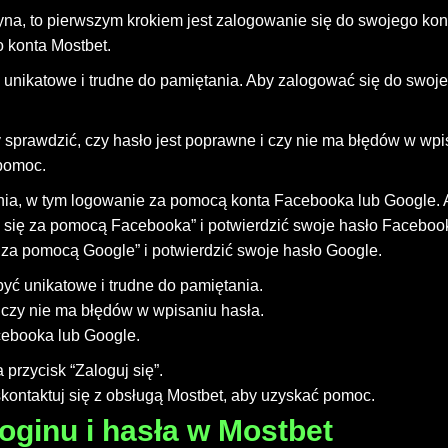
na, to pierwszym krokiem jest zalogowanie się do swojego kont
 konta Mostbet.
unikatowe i trudne do pamiętania. Aby zalogować się do swojeg
sprawdzić, czy hasło jest poprawne i czy nie ma błędów w wpis
 pomoc.
ania, w tym logowanie za pomocą konta Facebooka lub Google.
uj się za pomocą Facebooka” i potwierdzić swoje hasło Facebo
ę za pomocą Google” i potwierdzić swoje hasło Google.
yć unikatowe i trudne do pamiętania.
 czy nie ma błędów w wpisaniu hasła.
ebooka lub Google.
 przycisk “Zaloguj się”.
skontaktuj się z obsługą Mostbet, aby uzyskać pomoc.
ginu i hasła w Mostbet