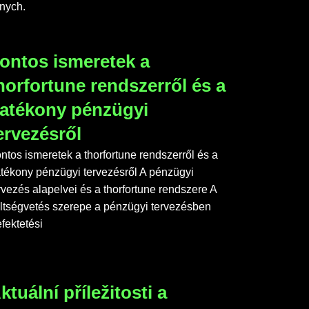
nych.
ontos ismeretek a
horfortune rendszerről és a
atékony pénzügyi
ervezésről
ntos ismeretek a thorfortune rendszerről és a
tékony pénzügyi tervezésről A pénzügyi
rvezés alapelvei és a thorfortune rendszere A
ltségvetés szerepe a pénzügyi tervezésben
fektetési
ktuální příležitosti a