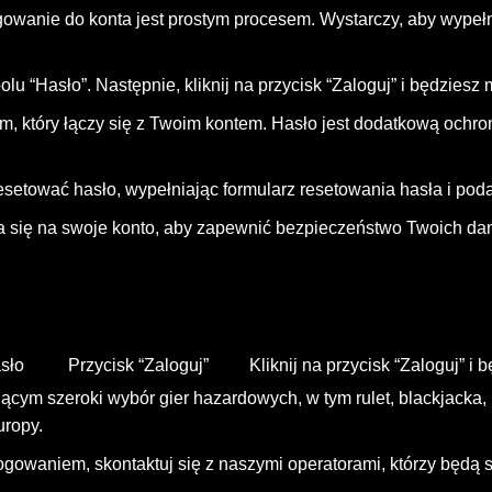
logowanie do konta jest prostym procesem. Wystarczy, aby wypełn
lu “Hasło”. Następnie, kliknij na przycisk “Zaloguj” i będziesz
rem, który łączy się z Twoim kontem. Hasło jest dodatkową och
esetować hasło, wypełniając formularz resetowania hasła i poda
ia się na swoje konto, aby zapewnić bezpieczeństwo Twoich d
sło
Przycisk “Zaloguj”
Kliknij na przycisk “Zaloguj” i
cym szeroki wybór gier hazardowych, w tym rulet, blackjacka, po
uropy.
logowaniem, skontaktuj się z naszymi operatorami, którzy będą 