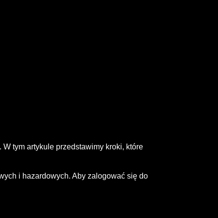
W tym artykule przedstawimy kroki, które
owych i hazardowych. Aby zalogować się do