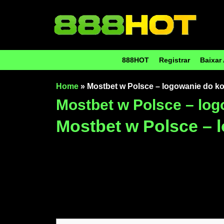
888HOT
Registrar
Baixar 
Home
»
Mostbet w Polsce – logowanie do k
Mostbet w Polsce – log
Mostbet w Polsce – 